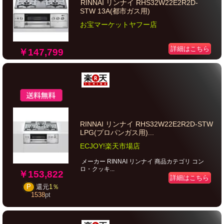
RINNAI リンナイ RHS32W22E2R2D-
STW 13A(都市ガス用)
お宝マーケットヤフー店
詳細はこちら
￥147,799
RINNAI リンナイ RHS32W22E2R2D-STW
LPG(プロパンガス用)...
ECJOY!楽天市場店
メーカー RINNAI リンナイ 商品カテゴリ コン
ロ・クッキ...
￥153,822
詳細はこちら
P
還元
1％
1538
pt