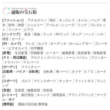
[ファッション]
アクセサリー
│
時計
│
ネックレス
│
ネイル
│
バッグ
│
香
水
│
財布
│
雑貨
│
ジュエリー
│
アパレル
│
シューズ
│
リング
│
ブレスレッ
ト
│
インナー
│
ピアス
[インテリア]
家具
│
収納
│
ラック
│
AVラック
│
チェア
│
ベッド
│
バス
│
雑貨
│
カーテン
[AV・カメラ]
テレビ
│
カメラ
│
オーディオ
│
ホームシアター
│
プレーヤ
ー
│
ビデオカメラ
│
光学機器
[家電]
生活家電
│
空調家電
│
ヒーター
│
健康家電
│
美容家電
│
情報家電
[ＰＣ・周辺機器]
デスクトップパソコン
│
ノートパソコン
│
プリンター
│
ドライバー
│
ＰＣパーツ
[ガーデン]
ファニチャー
[自動車・バイク・自転車]
自転車
│
車パーツ
│
タイヤ
│
ＥＴＣ
│
カーナ
ビ
[スポーツ]
ゴルフ
│
マリンスポーツ
│
サッカー
│
フィットネス
│
ランニ
ング
[音楽]
弦楽器
│
鍵盤楽器
│
管楽器
[レジャー]
旅行用品
│
キャンプ
│
調理器具
│
アウトドアバッグ
│
テーブ
ル・椅子
[携帯版]
通販の宝石箱 携帯版