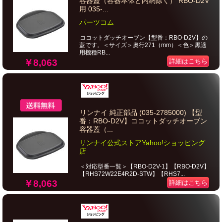
容器蓋（容器本体と内網除く） RBO-D2V
用 035-...
パーツコム
ココットダッチオーブン【型番：RBO-D2V】の
蓋です。＜サイズ＞奥行271（mm）＜色＞黒適
用機種RB...
￥8,063
詳細はこちら
リンナイ 純正部品 (035-2785000) 【型
番：RBO-D2V】ココットダッチオーブン
容器蓋（...
リンナイ公式ストアYahoo!ショッピング
店
＜対応型番一覧＞【RBO-D2V-1】【RBO-D2V】
【RHS72W22E4R2D-STW】【RHS7...
￥8,063
詳細はこちら