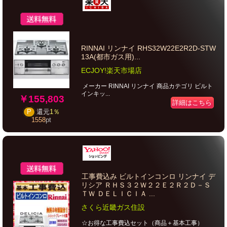
RINNAI リンナイ RHS32W22E2R2D-STW
13A(都市ガス用)...
ECJOY!楽天市場店
メーカー RINNAI リンナイ 商品カテゴリ ビルト
インキッ...
￥155,803
詳細はこちら
P
還元
1％
1558
pt
工事費込み ビルトインコンロ リンナイ デ
リシア ＲＨＳ３２Ｗ２２Ｅ２Ｒ２Ｄ－Ｓ
ＴＷ ＤＥＬＩＣＩＡ ...
さくら近畿ガス住設
☆お得な工事費込セット（商品＋基本工事）