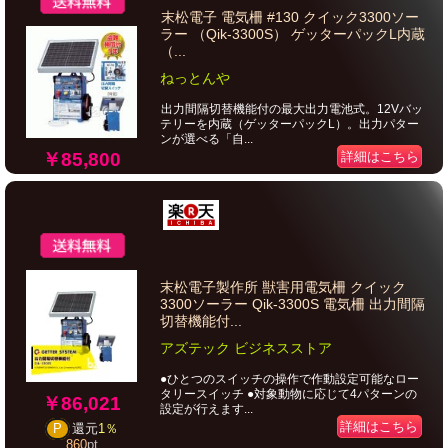
末松電子 電気柵 #130 クイック3300ソー
ラー （Qik-3300S） ゲッターパックL内蔵
（...
ねっとんや
出力間隔切替機能付の最大出力電池式。12Vバッ
テリーを内蔵（ゲッターパックL）。出力パター
ンが選べる「自...
￥85,800
詳細はこちら
末松電子製作所 獣害用電気柵 クイック
3300ソーラー Qik-3300S 電気柵 出力間隔
切替機能付...
アズテック ビジネスストア
●ひとつのスイッチの操作で作動設定可能なロー
タリースイッチ ●対象動物に応じて4パターンの
￥86,021
設定が行えます...
詳細はこちら
P
還元
1％
860
pt