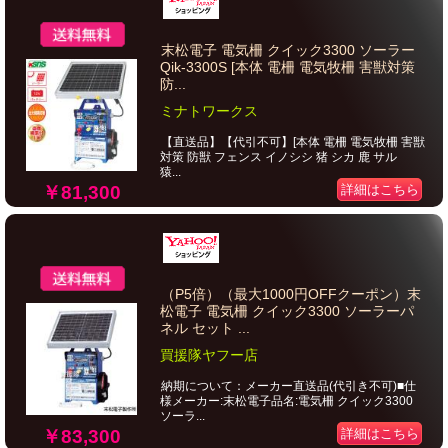
末松電子 電気柵 クイック3300 ソーラー
Qik-3300S [本体 電柵 電気牧柵 害獣対策
防...
ミナトワークス
【直送品】【代引不可】[本体 電柵 電気牧柵 害獣
対策 防獣 フェンス イノシシ 猪 シカ 鹿 サル
猿...
￥81,300
詳細はこちら
（P5倍）（最大1000円OFFクーポン）末
松電子 電気柵 クイック3300 ソーラーパ
ネル セット ...
買援隊ヤフー店
納期について：メーカー直送品(代引き不可)■仕
様メーカー:末松電子品名:電気柵 クイック3300
ソーラ...
￥83,300
詳細はこちら