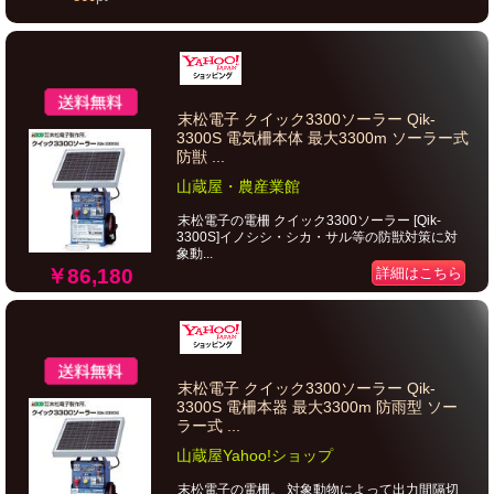
末松電子 クイック3300ソーラー Qik-
3300S 電気柵本体 最大3300m ソーラー式
防獣 ...
山蔵屋・農産業館
末松電子の電柵 クイック3300ソーラー [Qik-
3300S]イノシシ・シカ・サル等の防獣対策に対
象動...
￥86,180
詳細はこちら
末松電子 クイック3300ソーラー Qik-
3300S 電柵本器 最大3300m 防雨型 ソー
ラー式 ...
山蔵屋Yahoo!ショップ
末松電子の電柵。 対象動物によって出力間隔切