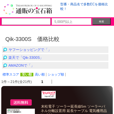
型番・商品名で多数ECを価格比
較！
Qik-3300S 価格比較
ヤフーショッピングで「」
楽天で「Qik-3300S」
AMAZONで「」
標準スコア
安い順
高い順
ショップ順
1件～21件(全21件)
1
末松電子 ソーラー延長線5m ソーラーパ
ネル分離設置用 延長ケーブル 電気柵用品