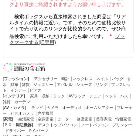
クより直接ご確認されますようお願い申し上げます。
検索ボックスから直接検索されました商品は「リア
ルタイムの情報に近い」です。そのためで価格比較サ
イトで売り切れのリンクが比較的少ないので、ぜひ商
品検索にご利用いただけましたら幸いです。
ブッ
クマークする(IE専用)
[ファッション]
アクセサリー
│
時計
│
ネックレス
│
ネイル
│
バッグ
│
香
水
│
財布
│
雑貨
│
ジュエリー
│
アパレル
│
シューズ
│
リング
│
ブレスレッ
ト
│
インナー
│
ピアス
[インテリア]
家具
│
収納
│
ラック
│
AVラック
│
チェア
│
ベッド
│
バス
│
雑貨
│
カーテン
[AV・カメラ]
テレビ
│
カメラ
│
オーディオ
│
ホームシアター
│
プレーヤ
ー
│
ビデオカメラ
│
光学機器
[家電]
生活家電
│
空調家電
│
ヒーター
│
健康家電
│
美容家電
│
情報家電
[ＰＣ・周辺機器]
デスクトップパソコン
│
ノートパソコン
│
プリンター
│
ドライバー
│
ＰＣパーツ