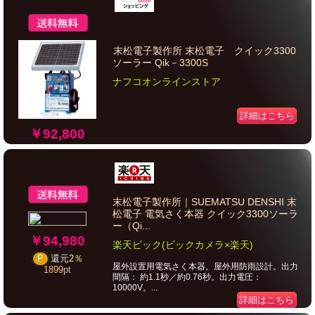
末松電子製作所 末松電子 クイック3300
ソーラー Qik－3300S
ナフコオンラインストア
詳細はこちら
￥92,800
末松電子製作所｜SUEMATSU DENSHI 末
松電子 電気さく本器 クイック3300ソーラ
ー（Qi...
￥94,980
楽天ビック(ビックカメラ×楽天)
P
還元
2％
屋外設置用電気さく本器。屋外用防雨設計。出力
1899
pt
間隔： 約1.1秒／約0.76秒。出力電圧：
10000V。...
詳細はこちら