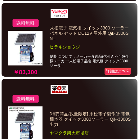
末松電子 電気柵 クイック3300 ソーラー
パネル セット DC12V 屋外用 Qik-3300S
N...
ヒラキショウジ
納期について：メーカー直送品(代引き不可)■仕
様メーカー:末松電子品名:電気柵 クイック3300
ソーラ...
￥83,300
詳細はこちら
[特売商品/数量限定] 末松電子製作所 電気
柵本器 クイック3300ソーラー Qik-3300S
出力...
ヤマクラ楽天市場店