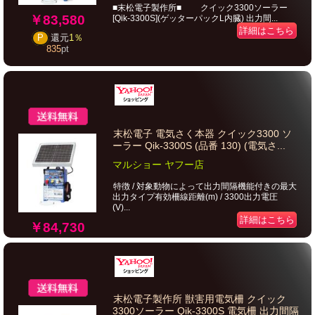
■末松電子製作所■ クイック3300ソーラー
￥83,580
[Qik-3300S](ゲッターパックL内臓) 出力間...
詳細はこちら
P
還元
1％
835
pt
末松電子 電気さく本器 クイック3300 ソ
ーラー Qik-3300S (品番 130) (電気さ...
マルショー ヤフー店
特徴 / 対象動物によって出力間隔機能付きの最大
出力タイプ有効柵線距離(m) / 3300出力電圧
(V)...
詳細はこちら
￥84,730
末松電子製作所 獣害用電気柵 クイック
3300ソーラー Qik-3300S 電気柵 出力間隔