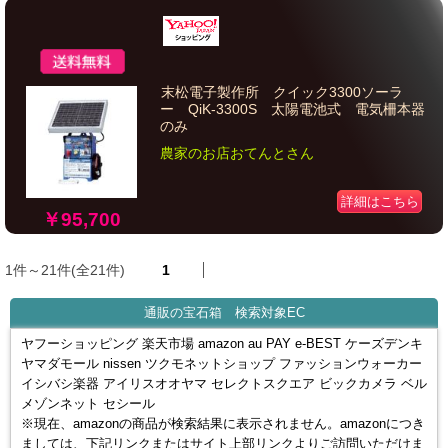
末松電子製作所 クイック3300ソーラ
ー QiK-3300S 太陽電池式 電気柵本器
のみ
農家のお店おてんとさん
詳細はこちら
￥95,700
1件～21件(全21件)
1
通販の宝石箱 検索対象EC
ヤフーショッピング 楽天市場 amazon au PAY e-BEST ケーズデンキ
ヤマダモール nissen ツクモネットショップ ファッションウォーカー
イシバシ楽器 アイリスオオヤマ セレクトスクエア ビックカメラ ベル
メゾンネット セシール
※現在、amazonの商品が検索結果に表示されません。amazonにつき
ましては、下記リンクまたはサイト上部リンクよりご訪問いただけま