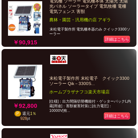
電気柵 ソーラー 電気柵本体 太陽光 太陽
光パネル ソーラータイプ 電気牧柵 電柵
電気フェンス 害獣
農林・園芸・汎用機の店 アギラ
末松電子製作所 電気柵本器のみ クイック3300ソ
ーラー
詳細はこちら
￥90,915
末松電子製作所 末松電子 クイック3300
ソーラー Qik－3300S...
ホームプラザナフコ楽天市場店
[仕様]：出力間隔切替機能付・ゲッターパックL内
￥92,800
蔵[用途]：害獣被害対策に[出力電圧]：
10000V[有...
P
還元
1％
詳細はこちら
928
pt