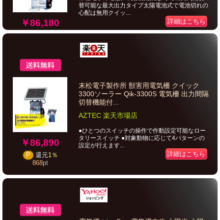
替可能な最大出力タイプ太陽電池式で電池切れの
心配は無用クイッ...
￥86,180
詳細はこちら
末松電子製作所 獣害用電気柵 クイック
3300ソーラー Qik-3300S 電気柵 出力間隔
切替機能付...
AZTEC 楽天市場店
●ひとつのスイッチの操作で作動設定可能なロー
タリースイッチ ●対象動物に応じて4パターンの
￥86,890
設定が行えます...
詳細はこちら
P
還元
1％
868
pt