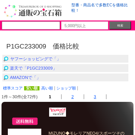
型番・商品名で多数ECを価格比
較！
P1GC233009 価格比較
ヤフーショッピングで「」
楽天で「P1GC233009」
AMAZONで「」
標準スコア
安い順
高い順
ショップ順
1件～30件(全72件)
1
2
3
MIZUNO◆モレリアNEO4/スポーツその