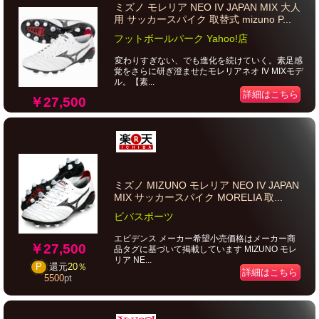
ミズノ モレリア NEO IV JAPAN MIX 大人
用 サッカースパイク 取替式 mizuno P...
フットボールパーク Yahoo!店
変わりすぎない、でも進化を続けていく。素足感
覚をさらに研ぎ澄ませたモレリアネオ IV MIXモデ
ル。【素...
詳細はこちら
￥27,500
ミズノ MIZUNO モレリア NEO IV JAPAN
MIX サッカースパイク MORELIA 取...
ビバスポーツ
エビデンス メーカー希望小売価格はメーカー商
￥27,500
品タグに基づいて掲載しています MIZUNO モレ
リア NE...
P
還元
20％
詳細はこちら
5500
pt