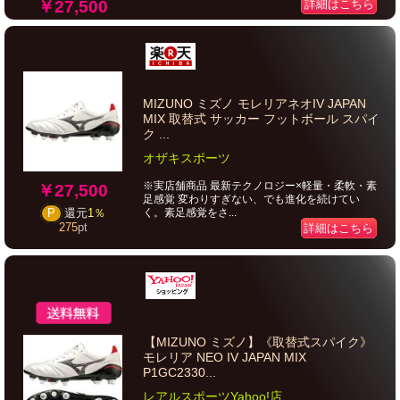
￥27,500
詳細はこちら
MIZUNO ミズノ モレリアネオIV JAPAN
MIX 取替式 サッカー フットボール スパイ
ク ...
オザキスポーツ
※実店舗商品 最新テクノロジー×軽量・柔軟・素
￥27,500
足感覚 変わりすぎない、でも進化を続けてい
く。素足感覚をさ...
P
還元
1％
275
pt
詳細はこちら
【MIZUNO ミズノ】《取替式スパイク》
モレリア NEO IV JAPAN MIX
P1GC2330...
レアルスポーツYahoo!店