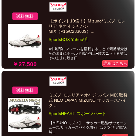
【ポイント10倍！】Mizuno/ミズノ モレ
リア ネオ 4 ジャパン
MIX（P1GC233009）...
SportsBOX Yahoo!店
●中足部にフレームを搭載することで素足感覚は
そのままにホールド感が向上●踵のニット素材は
そのままに履き口...
￥27,500
詳細はこちら
ミズノ モレリアネオ4 ジャパン MIX 取替
式 NEO JAPAN MIZUNO サッカースパイ
ク ...
SportsHEART-スポーツハート
【MIZUNO-ミズノ】 サッカー用品/サッカーシ
ューズ/サッカースパイク/靴/くつ/クツ(固定式/天
然...