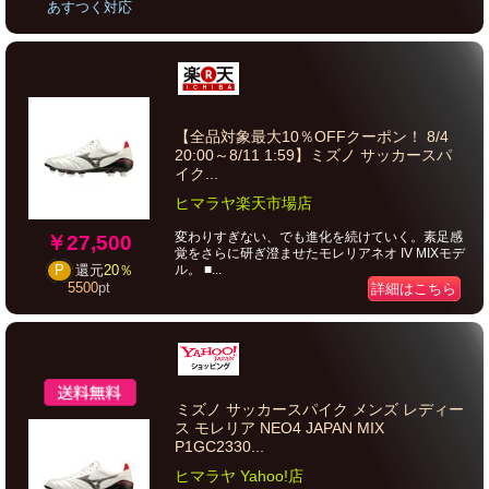
あすつく対応
【全品対象最大10％OFFクーポン！ 8/4
20:00～8/11 1:59】ミズノ サッカースパ
イク...
ヒマラヤ楽天市場店
変わりすぎない、でも進化を続けていく。素足感
￥27,500
覚をさらに研ぎ澄ませたモレリアネオ IV MIXモデ
ル。 ■...
P
還元
20％
5500
pt
詳細はこちら
ミズノ サッカースパイク メンズ レディー
ス モレリア NEO4 JAPAN MIX
P1GC2330...
ヒマラヤ Yahoo!店