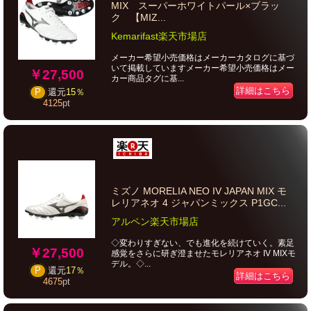
MIX スーパーホワイトパール×ブラッ
ク 【MIZ...
Kemarifast楽天市場店
メーカー希望小売価格はメーカーカタログに基づ
いて掲載していますメーカー希望小売価格はメー
￥27,500
カー商品タグに基...
詳細はこちら
P
還元
15％
4125
pt
ミズノ MORELIA NEO IV JAPAN MIX モ
レリアネオ 4 ジャパンミックス P1GC...
アルペン楽天市場店
◇変わりすぎない、でも進化を続けていく。素足
￥27,500
感覚をさらに研ぎ澄ませたモレリアネオ IV MIXモ
デル。◇...
P
還元
17％
詳細はこちら
4675
pt