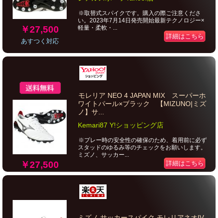
※取替式スパイクです。購入の際ご注意くださ
い。2023年7月14日発売開始最新テクノロジー×
￥27,500
軽量・柔軟・...
詳細はこちら
あすつく対応
モレリア NEO 4 JAPAN MIX スーパーホ
ワイトパール×ブラック 【MIZUNO|ミズ
ノ】サ...
Kemari87 Y!ショッピング店
※プレー時の安全性の確保のため、着用前に必ず
スタッドのゆるみ等のチェックをお願いします。
ミズノ、サッカー...
￥27,500
詳細はこちら
ミズノ サッカースパイク モレリアネオIV