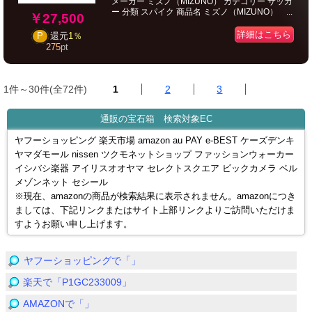
メーカー ミズノ（MIZUNO） カテゴリー サッカ
ー 分類 スパイク 商品名 ミズノ（MIZUNO） ...
￥27,500
詳細はこちら
P
還元
1％
275
pt
1件～30件(全72件)
1
2
3
通販の宝石箱 検索対象EC
ヤフーショッピング 楽天市場 amazon au PAY e-BEST ケーズデンキ
ヤマダモール nissen ツクモネットショップ ファッションウォーカー
イシバシ楽器 アイリスオオヤマ セレクトスクエア ビックカメラ ベル
メゾンネット セシール
※現在、amazonの商品が検索結果に表示されません。amazonにつき
ましては、下記リンクまたはサイト上部リンクよりご訪問いただけま
すようお願い申し上げます。
ヤフーショッピングで「」
楽天で「P1GC233009」
AMAZONで「」