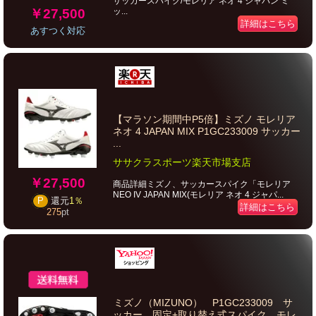
サッカースパイク/モレリア ネオ 4 ジャパン ミ
￥27,500
ッ...
詳細はこちら
あすつく対応
【マラソン期間中P5倍】ミズノ モレリア
ネオ 4 JAPAN MIX P1GC233009 サッカー
...
ササクラスポーツ楽天市場支店
￥27,500
商品詳細ミズノ、サッカースパイク「モレリア
NEO IV JAPAN MIX(モレリア ネオ 4 ジャパ...
P
還元
1％
詳細はこちら
275
pt
ミズノ（MIZUNO） P1GC233009 サ
ッカー 固定+取り替え式スパイク モレ