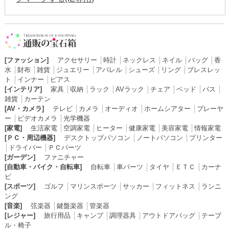
[ファッション]
アクセサリー
│
時計
│
ネックレス
│
ネイル
│
バッグ
│
香
水
│
財布
│
雑貨
│
ジュエリー
│
アパレル
│
シューズ
│
リング
│
ブレスレッ
ト
│
インナー
│
ピアス
[インテリア]
家具
│
収納
│
ラック
│
AVラック
│
チェア
│
ベッド
│
バス
│
雑貨
│
カーテン
[AV・カメラ]
テレビ
│
カメラ
│
オーディオ
│
ホームシアター
│
プレーヤ
ー
│
ビデオカメラ
│
光学機器
[家電]
生活家電
│
空調家電
│
ヒーター
│
健康家電
│
美容家電
│
情報家電
[ＰＣ・周辺機器]
デスクトップパソコン
│
ノートパソコン
│
プリンター
│
ドライバー
│
ＰＣパーツ
[ガーデン]
ファニチャー
[自動車・バイク・自転車]
自転車
│
車パーツ
│
タイヤ
│
ＥＴＣ
│
カーナ
ビ
[スポーツ]
ゴルフ
│
マリンスポーツ
│
サッカー
│
フィットネス
│
ランニ
ング
[音楽]
弦楽器
│
鍵盤楽器
│
管楽器
[レジャー]
旅行用品
│
キャンプ
│
調理器具
│
アウトドアバッグ
│
テーブ
ル・椅子