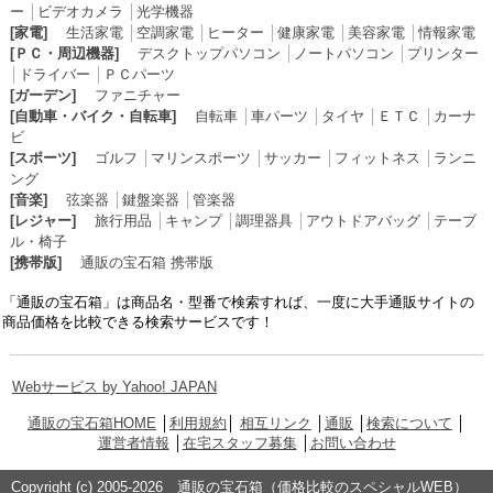
ー
│
ビデオカメラ
│
光学機器
[家電]
生活家電
│
空調家電
│
ヒーター
│
健康家電
│
美容家電
│
情報家電
[ＰＣ・周辺機器]
デスクトップパソコン
│
ノートパソコン
│
プリンター
│
ドライバー
│
ＰＣパーツ
[ガーデン]
ファニチャー
[自動車・バイク・自転車]
自転車
│
車パーツ
│
タイヤ
│
ＥＴＣ
│
カーナ
ビ
[スポーツ]
ゴルフ
│
マリンスポーツ
│
サッカー
│
フィットネス
│
ランニ
ング
[音楽]
弦楽器
│
鍵盤楽器
│
管楽器
[レジャー]
旅行用品
│
キャンプ
│
調理器具
│
アウトドアバッグ
│
テーブ
ル・椅子
[携帯版]
通販の宝石箱 携帯版
「通販の宝石箱」は商品名・型番で検索すれば、一度に大手通販サイトの
商品価格を比較できる検索サービスです！
Webサービス by Yahoo! JAPAN
通販の宝石箱HOME
│
利用規約
│
相互リンク
│
通販
│
検索について
│
運営者情報
│
在宅スタッフ募集
│
お問い合わせ
Copyright (c) 2005-2026 通販の宝石箱（価格比較のスペシャルWEB）