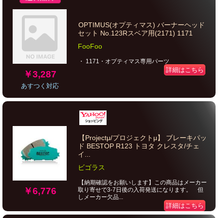
OPTIMUS(オプティマス) バーナーヘッド
セット No.123Rスベア用(2171) 1171
FooFoo
・ 1171・オプティマス専用パーツ
詳細はこちら
￥3,287
あすつく対応
【Projectμ/プロジェクトμ】 ブレーキパッ
ド BESTOP R123 トヨタ クレスタ/チェ
イ...
ビゴラス
【納期確認をお願いします】この商品はメーカー
￥6,776
取り寄せで3-7日後の入荷発送になります。 但
しメーカー欠品...
詳細はこちら