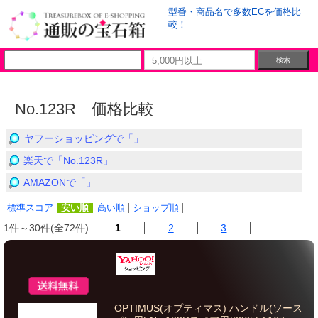
型番・商品名で多数ECを価格比
較！
No.123R 価格比較
ヤフーショッピングで「」
楽天で「No.123R」
AMAZONで「」
標準スコア
安い順
高い順
ショップ順
1件～30件(全72件)
1
2
3
OPTIMUS(オプティマス) ハンドル(ソース