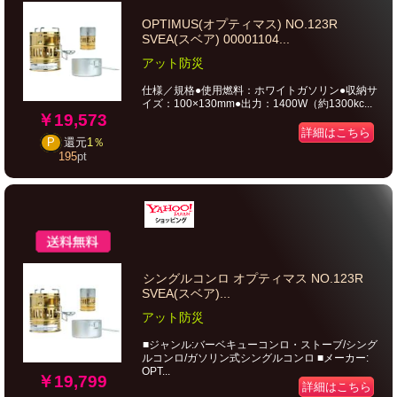
OPTIMUS(オプティマス) NO.123R
SVEA(スベア) 00001104...
アット防災
仕様／規格●使用燃料：ホワイトガソリン●収納サ
イズ：100×130mm●出力：1400W（約1300kc...
￥19,573
詳細はこちら
P
還元
1％
195
pt
シングルコンロ オプティマス NO.123R
SVEA(スベア)...
アット防災
■ジャンル:バーベキューコンロ・ストーブ/シング
ルコンロ/ガソリン式シングルコンロ ■メーカー:
OPT...
￥19,799
詳細はこちら