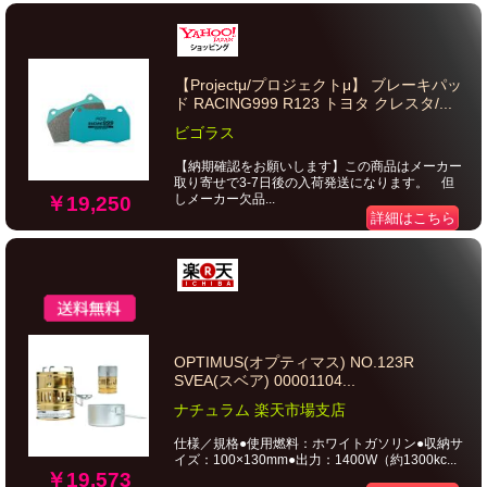
【Projectμ/プロジェクトμ】 ブレーキパッ
ド RACING999 R123 トヨタ クレスタ/...
ビゴラス
【納期確認をお願いします】この商品はメーカー
取り寄せで3-7日後の入荷発送になります。 但
しメーカー欠品...
￥19,250
詳細はこちら
OPTIMUS(オプティマス) NO.123R
SVEA(スベア) 00001104...
ナチュラム 楽天市場支店
仕様／規格●使用燃料：ホワイトガソリン●収納サ
イズ：100×130mm●出力：1400W（約1300kc...
￥19,573