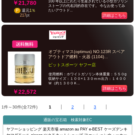
100 年以上にわたり生産されている小型ガソリン
￥21,780
ストーブの代名詞的存在です。 今なお使ってみ
たいアウトド...
P
還元
1％
217
pt
詳細はこちら
オプティマス(optimus) NO.123R スベア
アウトドア燃料・火器 (1104)...
ピットスポーツ ヤフー店
使用燃料：ホワイトガソリン本体重量：５５０g
収納サイズ：１００×１３０ｍｍ出力：１４００
Ｗ（約１３００Ｋ...
詳細はこちら
￥22,572
1件～30件(全72件)
1
2
3
通販の宝石箱 検索対象EC
ヤフーショッピング 楽天市場 amazon au PAY e-BEST ケーズデンキ