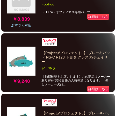
FooFoo
・ 1174・オプティマス専用パーツ
詳細はこちら
￥8,839
あすつく対応
【Projectμ/プロジェクトμ】 ブレーキパッ
ド NS-C R123 トヨタ クレスタ/チェイサ
ー...
ビゴラス
【納期確認をお願いします】この商品はメーカー
￥9,240
取り寄せで3-7日後の入荷発送になります。 但
しメーカー欠品...
詳細はこちら
【Projectμ/プロジェクトμ】 ブレーキパッ