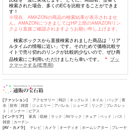
検索された場合、多くのECを比較することができま
す！
※現在、AMAZONの商品の検索結果が表示されませ
ん。AMAZONにつきましてはHP上部のAMAZONリン
クより直接ご確認されますようお願い申し上げます。
検索ボックスから直接検索されました商品は「リア
ルタイムの情報に近い」です。そのためで価格比較サ
イトで売り切れのリンクが比較的少ないので、ぜひ商
品検索にご利用いただけましたら幸いです。
ブッ
クマークする(IE専用)
[ファッション]
アクセサリー
│
時計
│
ネックレス
│
ネイル
│
バッグ
│
香
水
│
財布
│
雑貨
│
ジュエリー
│
アパレル
│
シューズ
│
リング
│
ブレスレッ
ト
│
インナー
│
ピアス
[インテリア]
家具
│
収納
│
ラック
│
AVラック
│
チェア
│
ベッド
│
バス
│
雑貨
│
カーテン
[AV・カメラ]
テレビ
│
カメラ
│
オーディオ
│
ホームシアター
│
プレーヤ