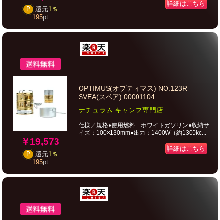
詳細はこちら
P
還元
1％
195
pt
OPTIMUS(オプティマス) NO.123R
SVEA(スベア) 00001104...
ナチュラム キャンプ専門店
仕様／規格●使用燃料：ホワイトガソリン●収納サ
イズ：100×130mm●出力：1400W（約1300kc...
￥19,573
詳細はこちら
P
還元
1％
195
pt