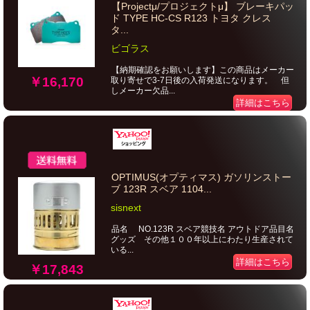
【Projectμ/プロジェクトμ】 ブレーキパッ
ド TYPE HC-CS R123 トヨタ クレス
タ...
ビゴラス
【納期確認をお願いします】この商品はメーカー
￥16,170
取り寄せで3-7日後の入荷発送になります。 但
しメーカー欠品...
詳細はこちら
OPTIMUS(オプティマス) ガソリンストー
ブ 123R スベア 1104...
sisnext
品名 NO.123R スベア競技名 アウトドア品目名
グッズ その他１００年以上にわたり生産されて
いる...
詳細はこちら
￥17,843