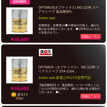
OPTIMUS(オプティマス) NO.123R スベ
アストーブ 返品種別A...
Joshin web
在庫状況：在庫僅少/◆※商品の仕様上、細かな
傷がある場合がございます。◆100年以上にわた
り生産されてい...
詳細はこちら
￥20,600
OPTIMUS（オプティマス） NO.123R ス
ベアストーブ STA-1104...
Joshin web 家電とPCの大型専門店
【返品種別A】□「返品種別」について詳しくは
￥20,600
こちら□※商品の仕様上、細かな傷がある場合が
ございます。◆1...
P
還元
1％
詳細はこちら
206
pt