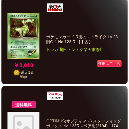
ポケモンカード R団のストライク LV.23
旧G-1 No.123 R 【中古】
トレカ通販 トレトク楽天市場店
詳細はこちら
￥8,010
P
還元
1％
80
pt
OPTIMUS(オプティマス) スタッフィング
ボックス No.123Rスベア用(2194) 1174