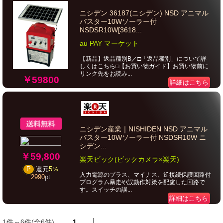
ニシデン 36187(ニシデン) NSD アニマル
バスター10Wソーラー付
NSDSR10W[3618...
au PAY マーケット
【新品】返品種別B／□「返品種別」について詳
しくはこちら□【お買い物ガイド】お買い物前に
リンク先をお読み...
￥59800
詳細はこちら
ニシデン産業｜NISHIDEN NSD アニマル
バスター10Wソーラー付 NSDSR10W ニ
シデン...
￥59,800
楽天ビック(ビックカメラ×楽天)
P
還元
5％
入力電源のプラス、マイナス、逆接続保護回路付
2990
pt
プログラム暴走や誤動作対策を配慮した回路で
す。スイッチの誤...
詳細はこちら
1件～6件(全6件)
1