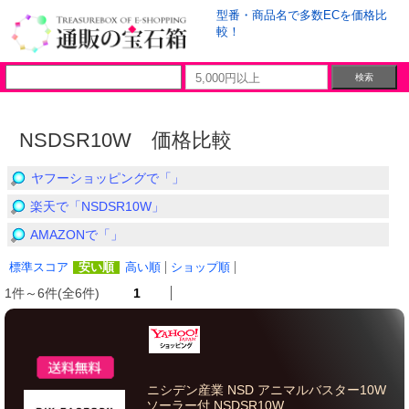
型番・商品名で多数ECを価格比
較！
NSDSR10W 価格比較
ヤフーショッピングで「」
楽天で「NSDSR10W」
AMAZONで「」
標準スコア
安い順
高い順
ショップ順
1件～6件(全6件)
1
ニシデン産業 NSD アニマルバスター10W
ソーラー付 NSDSR10W...