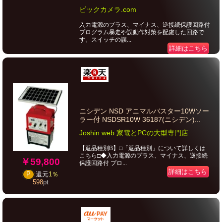
ビックカメラ.com
入力電源のプラス、マイナス、逆接続保護回路付
プログラム暴走や誤動作対策を配慮した回路で
す。スイッチの誤...
詳細はこちら
ニシデン NSD アニマルバスター10Wソー
ラー付 NSDSR10W 36187(ニシデン)...
Joshin web 家電とPCの大型専門店
【返品種別B】□「返品種別」について詳しくは
こちら□◆入力電源のプラス、マイナス、逆接続
￥59,800
保護回路付 プロ...
詳細はこちら
P
還元
1％
598
pt