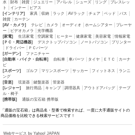
水
│
財布
│
雑貨
│
ジュエリー
│
アパレル
│
シューズ
│
リング
│
ブレスレッ
ト
│
インナー
│
ピアス
[インテリア]
家具
│
収納
│
ラック
│
AVラック
│
チェア
│
ベッド
│
バス
│
雑貨
│
カーテン
[AV・カメラ]
テレビ
│
カメラ
│
オーディオ
│
ホームシアター
│
プレーヤ
ー
│
ビデオカメラ
│
光学機器
[家電]
生活家電
│
空調家電
│
ヒーター
│
健康家電
│
美容家電
│
情報家電
[ＰＣ・周辺機器]
デスクトップパソコン
│
ノートパソコン
│
プリンター
│
ドライバー
│
ＰＣパーツ
[ガーデン]
ファニチャー
[自動車・バイク・自転車]
自転車
│
車パーツ
│
タイヤ
│
ＥＴＣ
│
カーナ
ビ
[スポーツ]
ゴルフ
│
マリンスポーツ
│
サッカー
│
フィットネス
│
ランニ
ング
[音楽]
弦楽器
│
鍵盤楽器
│
管楽器
[レジャー]
旅行用品
│
キャンプ
│
調理器具
│
アウトドアバッグ
│
テーブ
ル・椅子
[携帯版]
通販の宝石箱 携帯版
「通販の宝石箱」は商品名・型番で検索すれば、一度に大手通販サイトの
商品価格を比較できる検索サービスです！
Webサービス by Yahoo! JAPAN