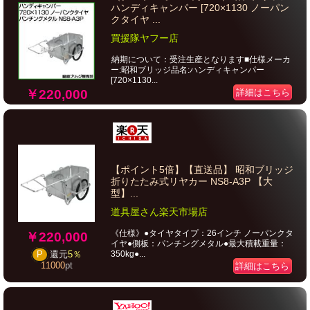
ハンディキャンパー [720×1130 ノーパン
クタイヤ ...
買援隊ヤフー店
納期について：受注生産となります■仕様メーカ
ー:昭和ブリッジ品名:ハンディキャンパー
[720×1130...
￥220,000
詳細はこちら
【ポイント5倍】【直送品】 昭和ブリッジ
折りたたみ式リヤカー NS8-A3P 【大
型】...
道具屋さん楽天市場店
《仕様》●タイヤタイプ：26インチ ノーパンクタ
￥220,000
イヤ●側板：パンチングメタル●最大積載重量：
350kg●...
P
還元
5％
11000
pt
詳細はこちら