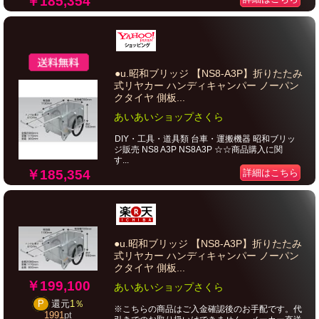
￥185,354
●u.昭和ブリッジ 【NS8-A3P】折りたたみ
式リヤカー ハンディキャンパー ノーパン
クタイヤ 側板...
あいあいショップさくら
DIY・工具・道具類 台車・運搬機器 昭和ブリッ
ジ販売 NS8 A3P NS8A3P ☆☆商品購入に関
す...
￥185,354
詳細はこちら
●u.昭和ブリッジ 【NS8-A3P】折りたたみ
式リヤカー ハンディキャンパー ノーパン
クタイヤ 側板...
￥199,100
あいあいショップさくら
P
還元
1％
※こちらの商品はご入金確認後のお手配です。代
1991
pt