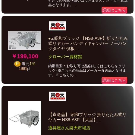
引きでのお取り扱いはできません。メーカー直送
品となります。 ...
詳細はこちら
●u.昭和ブリッジ 【NS8-A3P】折りたたみ
式リヤカー ハンディキャンパー ノーパン
クタイヤ 側板...
￥199,100
クローバー資材館
P
還元
1％
納期目安：お取り寄せ品(詳しくはこちらをクリ
1991
pt
ック) ※こちらの商品はメーカー直送品となりま
す。※こちらの...
詳細はこちら
【直送品】 昭和ブリッジ 折りたたみ式リ
ヤカー NS8-A3P 【大型】...
道具屋さん楽天市場店