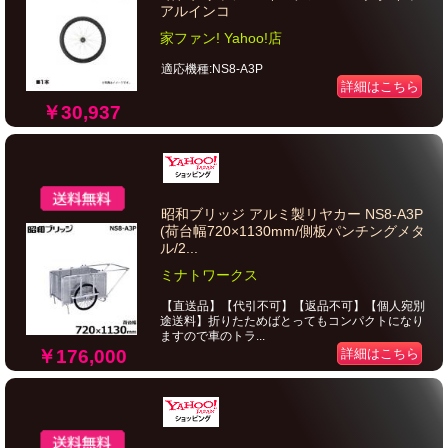
アルインコ
家ファン! Yahoo!店
適応機種:NS8-A3P
詳細はこちら
￥30,937
昭和ブリッジ アルミ製リヤカー NS8-A3P
(荷台幅720×1130mm/側板パンチングメタ
ル/2...
ミナトワークス
【直送品】【代引不可】【返品不可】【個人宛別
途送料】折りたためばとってもコンパクトになり
ますので車のトラ...
￥176,000
詳細はこちら