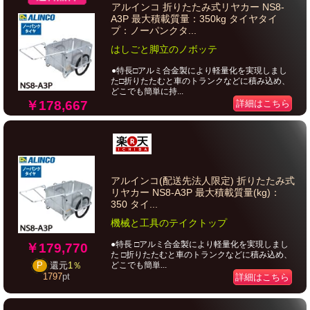
アルインコ 折りたたみ式リヤカー NS8-
A3P 最大積載質量：350kg タイヤタイ
プ：ノーパンクタ...
はしごと脚立のノボッテ
●特長□アルミ合金製により軽量化を実現しまし
た□折りたたむと車のトランクなどに積み込め、
どこでも簡単に持...
￥178,667
詳細はこちら
アルインコ(配送先法人限定) 折りたたみ式
リヤカー NS8-A3P 最大積載質量(kg)：
350 タイ...
機械と工具のテイクトップ
●特長 □アルミ合金製により軽量化を実現しまし
￥179,770
た □折りたたむと車のトランクなどに積み込め、
どこでも簡単...
P
還元
1％
1797
pt
詳細はこちら