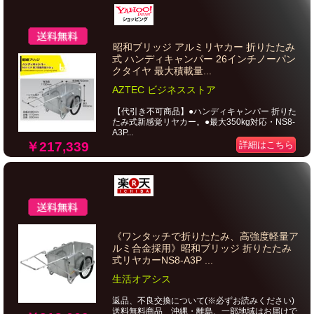
昭和ブリッジ アルミリヤカー 折りたたみ
式 ハンディキャンパー 26インチノーパン
クタイヤ 最大積載量...
AZTEC ビジネスストア
【代引き不可商品】●ハンディキャンパー 折りた
たみ式新感覚リヤカー。●最大350kg対応・NS8-
A3P...
￥217,339
詳細はこちら
《ワンタッチで折りたたみ、高強度軽量ア
ルミ合金採用》昭和ブリッジ 折りたたみ
式リヤカーNS8-A3P ...
生活オアシス
返品、不良交換について(※必ずお読みください)
送料無料商品 沖縄・離島、一部地域はお届けで