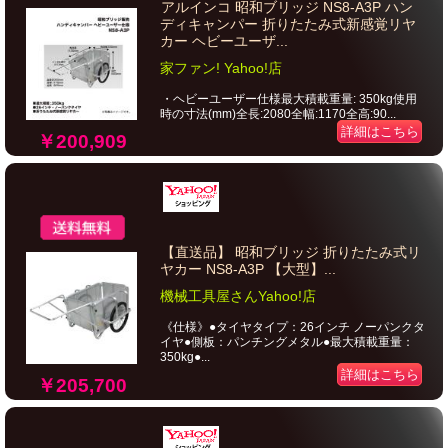
アルインコ 昭和ブリッジ NS8-A3P ハン
ディキャンパー 折りたたみ式新感覚リヤ
カー ヘビーユーザ...
家ファン! Yahoo!店
・ヘビーユーザー仕様最大積載重量: 350kg使用
時の寸法(mm)全長:2080全幅:1170全高:90...
詳細はこちら
￥200,909
【直送品】 昭和ブリッジ 折りたたみ式リ
ヤカー NS8-A3P 【大型】...
機械工具屋さんYahoo!店
《仕様》●タイヤタイプ：26インチ ノーパンクタ
イヤ●側板：パンチングメタル●最大積載重量：
350kg●...
詳細はこちら
￥205,700