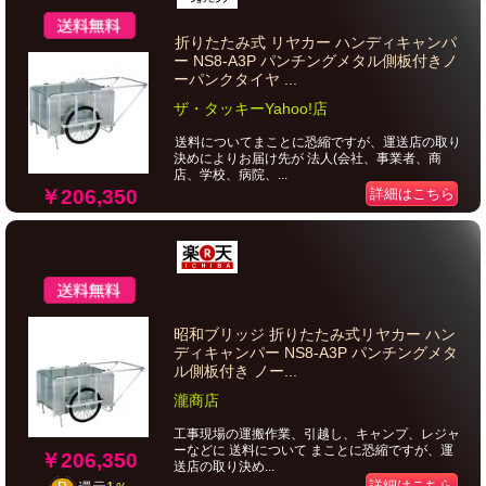
折りたたみ式 リヤカー ハンディキャンパ
ー NS8-A3P パンチングメタル側板付きノ
ーパンクタイヤ ...
ザ・タッキーYahoo!店
送料についてまことに恐縮ですが、運送店の取り
決めによりお届け先が 法人(会社、事業者、商
店、学校、病院、...
￥206,350
詳細はこちら
昭和ブリッジ 折りたたみ式リヤカー ハン
ディキャンパー NS8-A3P パンチングメタ
ル側板付き ノー...
瀧商店
工事現場の運搬作業、引越し、キャンプ、レジャ
ーなどに 送料について まことに恐縮ですが、運
￥206,350
送店の取り決め...
詳細はこちら