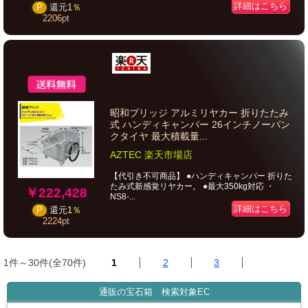
詳細はこちら
P
還元
1％
2206
pt
昭和ブリッジ アルミリヤカー 折りたたみ
式 ハンディキャンパー 26インチノーパン
クタイヤ 最大積載量...
AZTEC 楽天市場店
【代引き不可商品】 ●ハンディキャンパー 折りた
たみ式新感覚リヤカー。 ●最大350kg対応 ・
￥222,428
NS8-...
詳細はこちら
P
還元
1％
2224
pt
1件～30件(全70件)
1
2
3
通販の宝石箱 検索対象EC