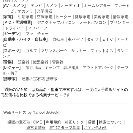
[AV・カメラ]
テレビ
│
カメラ
│
オーディオ
│
ホームシアター
│
プレーヤ
ー
│
ビデオカメラ
│
光学機器
[家電]
生活家電
│
空調家電
│
ヒーター
│
健康家電
│
美容家電
│
情報家電
[ＰＣ・周辺機器]
デスクトップパソコン
│
ノートパソコン
│
プリンター
│
ドライバー
│
ＰＣパーツ
[ガーデン]
ファニチャー
[自動車・バイク・自転車]
自転車
│
車パーツ
│
タイヤ
│
ＥＴＣ
│
カーナ
ビ
[スポーツ]
ゴルフ
│
マリンスポーツ
│
サッカー
│
フィットネス
│
ランニ
ング
[音楽]
弦楽器
│
鍵盤楽器
│
管楽器
[レジャー]
旅行用品
│
キャンプ
│
調理器具
│
アウトドアバッグ
│
テーブ
ル・椅子
[携帯版]
通販の宝石箱 携帯版
「通販の宝石箱」は商品名・型番で検索すれば、一度に大手通販サイトの
商品価格を比較できる検索サービスです！
Webサービス by Yahoo! JAPAN
通販の宝石箱HOME
│
利用規約
│
相互リンク
│
通販
│
検索について
│
運営者情報
│
在宅スタッフ募集
│
お問い合わせ