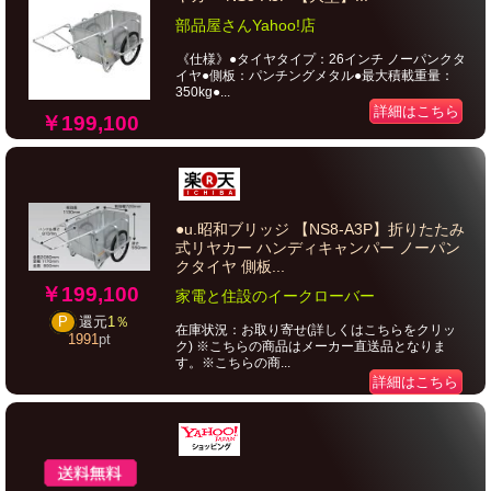
部品屋さんYahoo!店
《仕様》●タイヤタイプ：26インチ ノーパンクタ
イヤ●側板：パンチングメタル●最大積載重量：
350kg●...
詳細はこちら
￥199,100
●u.昭和ブリッジ 【NS8-A3P】折りたたみ
式リヤカー ハンディキャンパー ノーパン
クタイヤ 側板...
￥199,100
家電と住設のイークローバー
P
還元
1％
在庫状況：お取り寄せ(詳しくはこちらをクリッ
1991
pt
ク) ※こちらの商品はメーカー直送品となりま
す。※こちらの商...
詳細はこちら