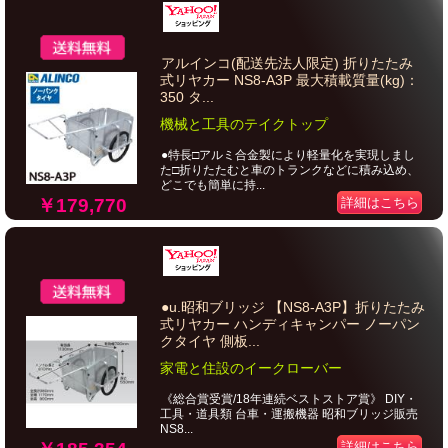
アルインコ(配送先法人限定) 折りたたみ
式リヤカー NS8-A3P 最大積載質量(kg)：
350 タ...
機械と工具のテイクトップ
●特長□アルミ合金製により軽量化を実現しまし
た□折りたたむと車のトランクなどに積み込め、
どこでも簡単に持...
￥179,770
詳細はこちら
●u.昭和ブリッジ 【NS8-A3P】折りたたみ
式リヤカー ハンディキャンパー ノーパン
クタイヤ 側板...
家電と住設のイークローバー
《総合賞受賞/18年連続ベストストア賞》 DIY・
工具・道具類 台車・運搬機器 昭和ブリッジ販売
NS8...
詳細はこちら