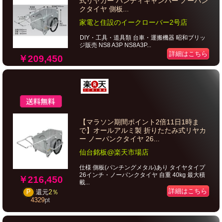
式リヤカー ハンディキャンパー ノーパン
クタイヤ 側板...
家電と住設のイークローバー2号店
DIY・工具・道具類 台車・運搬機器 昭和ブリッ
ジ販売 NS8 A3P NS8A3P...
詳細はこちら
￥209,450
【マラソン期間ポイント2倍11日1時ま
で】オールアルミ製 折りたたみ式リヤカ
ー ノーパンクタイヤ 26...
仙台銘板@楽天市場店
仕様 側板(パンチングメタル)あり タイヤタイプ
26インチ・ノーパンクタイヤ 自重 40kg 最大積
￥216,450
載...
詳細はこちら
P
還元
2％
4329
pt