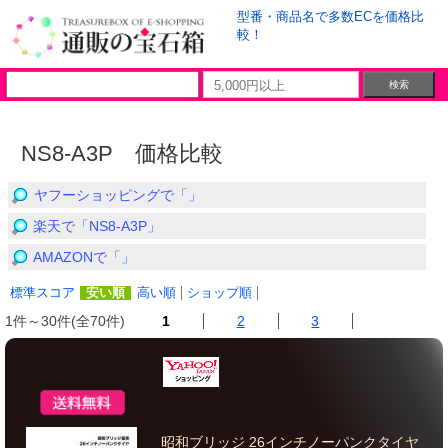
型番・商品名で多数ECを価格比
較！
NS8-A3P 価格比較
ヤフーショッピングで「」
楽天で「NS8-A3P」
AMAZONで「」
標準スコア
安い順
高い順
ショップ順
1件～30件(全70件)
1
2
3
昭和ブリッジ 26インチノーパンクタイヤ