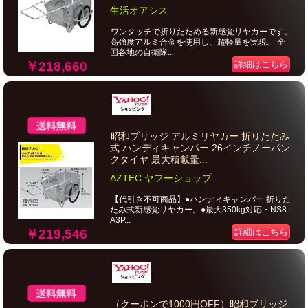
生活オアシス
ワンタッチで折りたためる新感覚リヤカーです。
高強度アルミ合金を使用し、超軽量を実現。 全
国各地の自衛隊...
￥218,660
詳細はこちら
昭和ブリッジ アルミリヤカー 折りたたみ
式 ハンディキャンパー 26インチノーパン
クタイヤ 最大積載量...
AZTEC ヤフーショップ
【代引き不可商品】●ハンディキャンパー 折りた
たみ式新感覚リヤカー。●最大350kg対応・NS8-
A3P...
￥219,546
詳細はこちら
（クーポンで1000円OFF）昭和ブリッジ