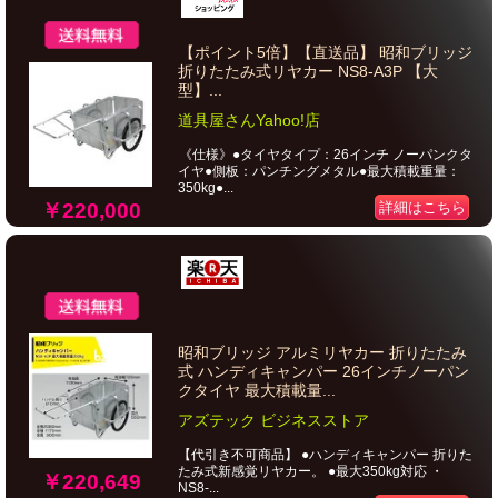
【ポイント5倍】【直送品】 昭和ブリッジ
折りたたみ式リヤカー NS8-A3P 【大
型】...
道具屋さんYahoo!店
《仕様》●タイヤタイプ：26インチ ノーパンクタ
イヤ●側板：パンチングメタル●最大積載重量：
350kg●...
￥220,000
詳細はこちら
昭和ブリッジ アルミリヤカー 折りたたみ
式 ハンディキャンパー 26インチノーパン
クタイヤ 最大積載量...
アズテック ビジネスストア
【代引き不可商品】 ●ハンディキャンパー 折りた
たみ式新感覚リヤカー。 ●最大350kg対応 ・
￥220,649
NS8-...