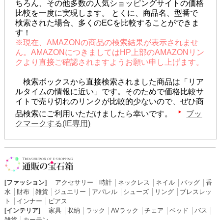
ちろん、その他多数の人気ショッピングサイトの価格
比較を一度に実現します。 とくに、商品名、型番で
検索された場合、多くのECを比較することができま
す！
※現在、AMAZONの商品の検索結果が表示されませ
ん。AMAZONにつきましてはHP上部のAMAZONリン
クより直接ご確認されますようお願い申し上げます。
検索ボックスから直接検索されました商品は「リア
ルタイムの情報に近い」です。そのためで価格比較サ
イトで売り切れのリンクが比較的少ないので、ぜひ商
品検索にご利用いただけましたら幸いです。
ブッ
クマークする(IE専用)
[ファッション]
アクセサリー
│
時計
│
ネックレス
│
ネイル
│
バッグ
│
香
水
│
財布
│
雑貨
│
ジュエリー
│
アパレル
│
シューズ
│
リング
│
ブレスレッ
ト
│
インナー
│
ピアス
[インテリア]
家具
│
収納
│
ラック
│
AVラック
│
チェア
│
ベッド
│
バス
│
雑貨
│
カーテン