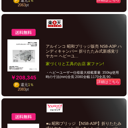
P
還元
1％
2063
pt
アルインコ 昭和ブリッジ販売 NS8-A3P ハ
ンディキャンパー 折りたたみ式新感覚リ
ヤカー ヘビーユ...
家づくりと工具のお店 家ファン!
・ヘビーユーザー仕様最大積載重量: 350kg使用
￥208,345
時の寸法(mm)全長:2080全幅:1170全高:90...
詳細はこちら
P
還元
1％
2083
pt
●u.昭和ブリッジ 【NS8-A3P】折りたたみ