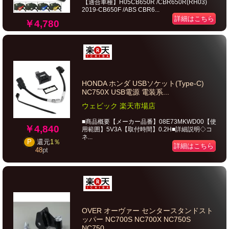
【適合車種】H05CB650R /CBR650R(RH03)
2019-CB650F /ABS CBR6...
詳細はこちら
￥4,780
HONDA ホンダ USBソケット(Type-C)
NC750X USB電源 電装系...
ウェビック 楽天市場店
■商品概要【メーカー品番】08E73MKWD00【使
￥4,840
用範囲】5V3A【取付時間】0.2H■詳細説明◇コ
ネ...
P
還元
1％
詳細はこちら
48
pt
OVER オーヴァー センタースタンドスト
ッパー NC700S NC700X NC750S
NC750...