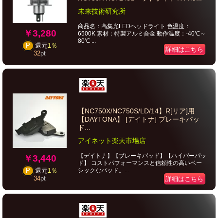
未来技術研究所
商品名：高集光LEDヘッドライト 色温度：
￥3,280
6500K 素材：特製アルミ合金 動作温度：-40℃～
80℃ ...
P
還元
1％
詳細はこちら
32
pt
【NC750X/NC750S/LD/14】R[リア]用
【DAYTONA】 [デイトナ] ブレーキパッ
ド...
アイネット楽天市場店
【デイトナ】【ブレーキパッド】【ハイパーパッ
￥3,440
ド】 コストパフォーマンスと信頼性の高いベー
シックなパッド。...
P
還元
1％
34
pt
詳細はこちら