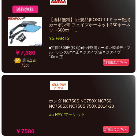
【送料無料】[正規品]KOSO TTミラー艶消
カーボン青 フェイズホーネット250ホーネ
ット600ホー...
YS PARTS
■定価9800円(税別)■仕様艶消カーボン調ボディブ
￥7,380
ルーレンズ8mm正ネジタイプ/逆ネジタイプ
10mm正...
P
還元
1％
詳細はこちら
73
pt
ホンダ NC750S NC750X NC750
NC750SX NC750S 750X 2014-20
au PAY マーケット
.
詳細はこちら
￥7580