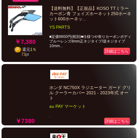
【送料無料】【正規品】KOSO TTミラー
カーボン青 フェイズホーネット250ホーネ
ット600ホーネッ...
YS PARTS
■定価9800円(税別)■仕様つや有りカーボンボディ
￥7,380
ブルーレンズ8mm正ネジタイプ/逆ネジタイプ
10mm...
P
還元
1％
詳細はこちら
73
pt
ホンダ NC750X ラジエーター ガード グリ
ル クーラーカバー 2021 - 2023年式 オー
ト
au PAY マーケット
.
￥7380
詳細はこちら