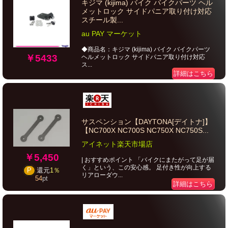
キジマ (kijima) バイク バイクパーツ ヘル
メットロック サイドパニア取り付け対応
スチール製...
au PAY マーケット
◆商品名：キジマ (kijima) バイク バイクパーツ
￥5433
ヘルメットロック サイドパニア取り付け対応
ス...
詳細はこちら
サスペンション【DAYTONA[デイトナ]】
【NC700X NC700S NC750X NC750S...
アイネット楽天市場店
￥5,450
| おすすめポイント 「バイクにまたがって足が届
く」という、この安心感。 足付き性が向上する
P
還元
1％
リアローダウ...
54
pt
詳細はこちら