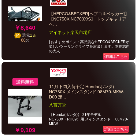
【HEPCO&BECKER[ヘプコ＆ベッカー]】
【NC750X NC700X/S】 トップキャリア
ベ...
￥8,640
アイネット楽天市場店
P
還元
1％
86
pt
| おすすめポイント高品質なHEPCO&BECKERが
楽しいツーリングライフを演出します。本物志向
の大人...
詳細はこちら
11月下旬入荷予定 Honda(ホンダ)
NC750X メインスタンド 08M70-MKW-
D00 定...
八百万堂
【Honda(ホンダ)】 21年モデル
NC750X（RH09）用 メインスタンド 08M70-
MKW...
￥9,109
詳細はこちら