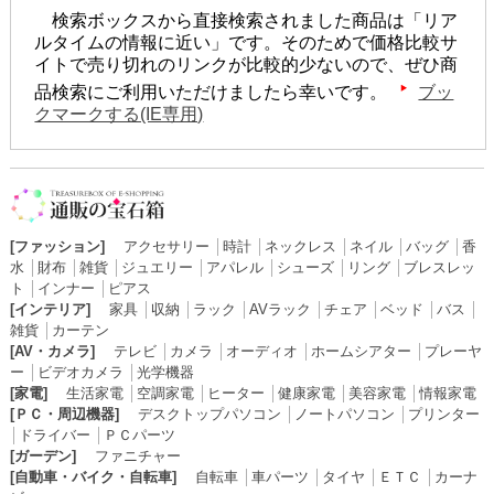
検索ボックスから直接検索されました商品は「リア
ルタイムの情報に近い」です。そのためで価格比較サ
イトで売り切れのリンクが比較的少ないので、ぜひ商
品検索にご利用いただけましたら幸いです。
ブッ
クマークする(IE専用)
[ファッション]
アクセサリー
│
時計
│
ネックレス
│
ネイル
│
バッグ
│
香
水
│
財布
│
雑貨
│
ジュエリー
│
アパレル
│
シューズ
│
リング
│
ブレスレッ
ト
│
インナー
│
ピアス
[インテリア]
家具
│
収納
│
ラック
│
AVラック
│
チェア
│
ベッド
│
バス
│
雑貨
│
カーテン
[AV・カメラ]
テレビ
│
カメラ
│
オーディオ
│
ホームシアター
│
プレーヤ
ー
│
ビデオカメラ
│
光学機器
[家電]
生活家電
│
空調家電
│
ヒーター
│
健康家電
│
美容家電
│
情報家電
[ＰＣ・周辺機器]
デスクトップパソコン
│
ノートパソコン
│
プリンター
│
ドライバー
│
ＰＣパーツ
[ガーデン]
ファニチャー
[自動車・バイク・自転車]
自転車
│
車パーツ
│
タイヤ
│
ＥＴＣ
│
カーナ