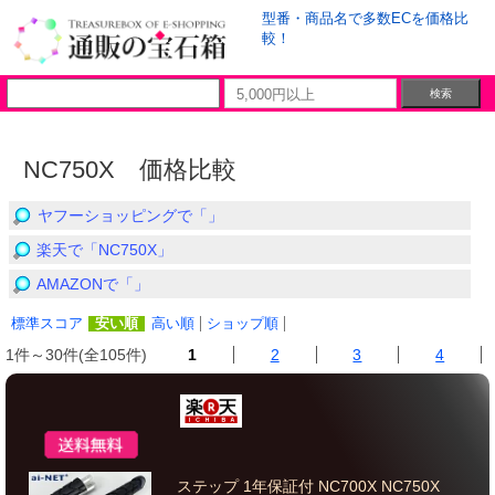
型番・商品名で多数ECを価格比
較！
NC750X 価格比較
ヤフーショッピングで「」
楽天で「NC750X」
AMAZONで「」
標準スコア
安い順
高い順
ショップ順
1件～30件(全105件)
1
2
3
4
ステップ 1年保証付 NC700X NC750X