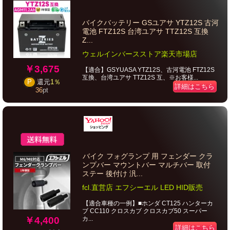
バイクバッテリー GSユアサ YTZ12S 古河
電池 FTZ12S 台湾ユアサ TTZ12S 互換
Z...
ウェルインバースストア楽天市場店
￥3,675
【適合】GSYUASA YTZ12S、古河電池 FTZ12S
互換、台湾ユアサ TTZ12S 互、※お客様...
P
還元
1％
詳細はこちら
36
pt
バイク フォグランプ 用 フェンダー クラ
ンプバー マウントバー マルチバー 取付
ステー 後付け 汎...
fcl.直営店 エフシーエル LED HID販売
【適合車種の一例】■ホンダ CT125 ハンターカ
ブ CC110 クロスカブ クロスカブ50 スーパー
￥4,400
カ...
詳細はこちら