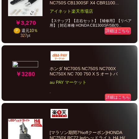
NC750S CB1300SF X4 CBR1100...
アイネット楽天市場店
【ステップ】【左右セット】【補修用】【リペア
￥3,270
用】 | 対応車種 HONDA CB1300SF/SB('0...
詳細はこちら
P
還元
10％
327
pt
ホンダ NC700S NC750S NC700X
￥3280
NC750X NC 700 750 X S オートバ
au PAY マーケット
.
詳細はこちら
[マラソン期間7%offクーポン]HONDA
NC750X RC72 ledヘッドライト H4 Hi/...