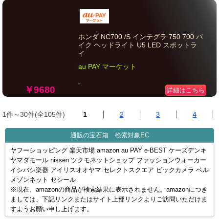
ホンダ NC700 /S インテグラ 750 700 バ
イク ヘッドライト U5 LED スポットラ
イ
au PAY マーケット
.
￥9680
詳細はこちら
1件～30件(全105件)
1
2
3
4
通販の宝石箱 検索対象EC
ヤフーショッピング 楽天市場 amazon au PAY e-BEST ケーズデンキ
ヤマダモール nissen ツクモネットショップ ファッションウォーカー
イシバシ楽器 アイリスオオヤマ セレクトスクエア ビックカメラ ベル
メゾンネット セシール
※現在、amazonの商品が検索結果に表示されません。amazonにつき
ましては、下記リンクまたはサイト上部リンクよりご訪問いただけま
すようお願い申し上げます。