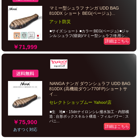
マミー型シュラフ ナンガ UDD BAG
810DX ショート BEG(ベージュ)...
アット防災
■サイズ:ショート ■カラー:BEG(ベージュ) ■ジャ
ンル:シュラフ(寝袋)/マミー型シュラフ/冬用シ...
詳細はこちら
￥71,999
NANGA ナンガ ダウンシュラフ UDD BAG
810DX (高機能ダウン770FP)ショートサ
イ...
セレクトショップムー Yahoo!店
■生 地■・15dnナイロンシレ撥水加工・内部構
造 : 台形ボックスキルト構造・フィルパワー : ス
￥75,900
パニ...
詳細はこちら
あすつく対応