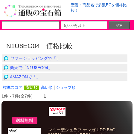
型番・商品名で多数ECを価格比
較！
N1U8EG04 価格比較
ヤフーショッピングで「」
楽天で「N1U8EG04」
AMAZONで「」
標準スコア
安い順
高い順
ショップ順
1件～7件(全7件)
1
マミー型シュラフ ナンガ UDD BAG