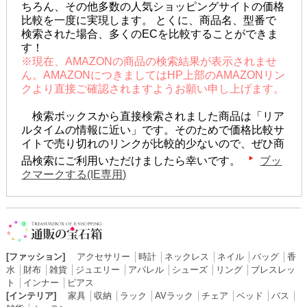
ちろん、その他多数の人気ショッピングサイトの価格
比較を一度に実現します。 とくに、商品名、型番で
検索された場合、多くのECを比較することができま
す！
※現在、AMAZONの商品の検索結果が表示されませ
ん。AMAZONにつきましてはHP上部のAMAZONリン
クより直接ご確認されますようお願い申し上げます。
検索ボックスから直接検索されました商品は「リア
ルタイムの情報に近い」です。そのためで価格比較サ
イトで売り切れのリンクが比較的少ないので、ぜひ商
品検索にご利用いただけましたら幸いです。
ブッ
クマークする(IE専用)
[ファッション]
アクセサリー
│
時計
│
ネックレス
│
ネイル
│
バッグ
│
香
水
│
財布
│
雑貨
│
ジュエリー
│
アパレル
│
シューズ
│
リング
│
ブレスレッ
ト
│
インナー
│
ピアス
[インテリア]
家具
│
収納
│
ラック
│
AVラック
│
チェア
│
ベッド
│
バス
│