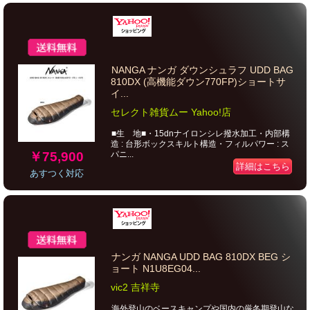
NANGA ナンガ ダウンシュラフ UDD BAG
810DX (高機能ダウン770FP)ショートサ
イ...
セレクト雑貨ムー Yahoo!店
■生 地■・15dnナイロンシレ撥水加工・内部構
造 : 台形ボックスキルト構造・フィルパワー : ス
￥75,900
パニ...
詳細はこちら
あすつく対応
ナンガ NANGA UDD BAG 810DX BEG シ
ョート N1U8EG04...
vic2 吉祥寺
海外登山のベースキャンプや国内の厳冬期登山な