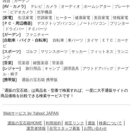
雑貨
│
カーテン
[AV・カメラ]
テレビ
│
カメラ
│
オーディオ
│
ホームシアター
│
プレーヤ
ー
│
ビデオカメラ
│
光学機器
[家電]
生活家電
│
空調家電
│
ヒーター
│
健康家電
│
美容家電
│
情報家電
[ＰＣ・周辺機器]
デスクトップパソコン
│
ノートパソコン
│
プリンター
│
ドライバー
│
ＰＣパーツ
[ガーデン]
ファニチャー
[自動車・バイク・自転車]
自転車
│
車パーツ
│
タイヤ
│
ＥＴＣ
│
カーナ
ビ
[スポーツ]
ゴルフ
│
マリンスポーツ
│
サッカー
│
フィットネス
│
ランニ
ング
[音楽]
弦楽器
│
鍵盤楽器
│
管楽器
[レジャー]
旅行用品
│
キャンプ
│
調理器具
│
アウトドアバッグ
│
テーブ
ル・椅子
[携帯版]
通販の宝石箱 携帯版
「通販の宝石箱」は商品名・型番で検索すれば、一度に大手通販サイトの
商品価格を比較できる検索サービスです！
Webサービス by Yahoo! JAPAN
通販の宝石箱HOME
│
利用規約
│
相互リンク
│
通販
│
検索について
│
運営者情報
│
在宅スタッフ募集
│
お問い合わせ