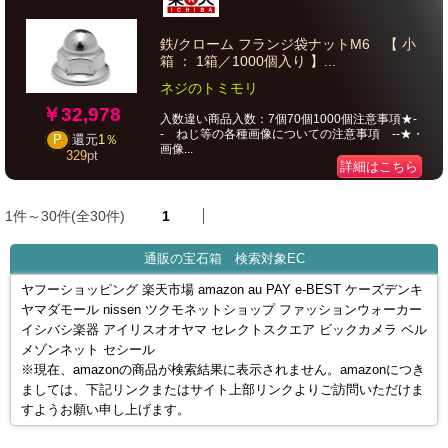
鉄/クローム フランジ袋ナットM6 【 小
箱 ： 1箱／1000個入り 】...
ネジのトミモリ
￥32,978
入数違い商品入数：7個70個1000個注意事項★-
- ねじ等の各種画像についての注意事項 --★・
P
還元
1％
画像...
329
pt
詳細はこちら
1件～30件(全30件)
1
通販の宝石箱 検索対象EC
ヤフーショッピング 楽天市場 amazon au PAY e-BEST ケーズデンキ
ヤマダモール nissen ツクモネットショップ ファッションウォーカー
イシバシ楽器 アイリスオオヤマ セレクトスクエア ビックカメラ ベル
メゾンネット セシール
※現在、amazonの商品が検索結果に表示されません。amazonにつき
ましては、下記リンクまたはサイト上部リンクよりご訪問いただけま
すようお願い申し上げます。