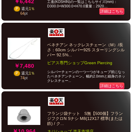
￥6,442
工進(KOSHIN)の一覧はこちらサイズ(mm)：
D300.0×W300.0×H70.0重量：2920....
P
還元
1％
詳細はこちら
64
pt
ベネチアン ネックレスチェーン（M）/長
さ：60cm シルバー925 スターリングシル
バー 92.5%...
ピアス専門ショップGreen Piercing
￥7,480
シルバーチェーンの一つ一つがキューブ状になっ
P
還元
1％
たベネチアンチェーン。幅約2.0mmと細身のネッ
74
pt
クレスチェー...
詳細はこちら
フランジ袋ナット S無【500個】フラン
ジフクロN Sナシ M8(12X17 標準(または
鉄) / ク...
￥10,964
ネジショップ 楽天市場店