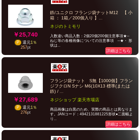
鉄/ユニクロ フランジ袋ナットM12 【 小
箱 ： 1箱／200個入り 】...
ネジのトミモリ
￥25,740
入数違い商品入数：2個20個200個注意事項★--
ねじ等の各種画像についての注意事項 --★・ 形
P
還元
1％
状は...
257
pt
詳細はこちら
フランジ袋ナット S無【1000個】フラン
ジフクロN Sナシ M6(10X13 標準(または
鉄) / ...
￥27,689
ネジショップ 楽天市場店
P
還元
1％
商品画像は白黒のため、実際の商品とは異なりま
276
pt
す。JANコード：4942131881225形状●二面幅よ
り...
詳細はこちら