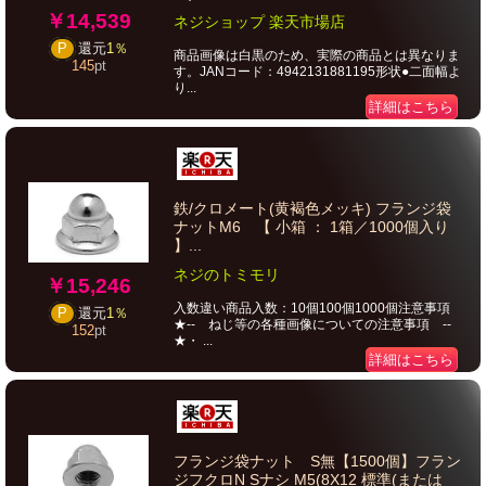
￥14,539
ネジショップ 楽天市場店
P
還元
1％
商品画像は白黒のため、実際の商品とは異なりま
145
pt
す。JANコード：4942131881195形状●二面幅よ
り...
詳細はこちら
鉄/クロメート(黄褐色メッキ) フランジ袋
ナットM6 【 小箱 ： 1箱／1000個入り
】...
ネジのトミモリ
￥15,246
入数違い商品入数：10個100個1000個注意事項
P
還元
1％
★-- ねじ等の各種画像についての注意事項 --
152
pt
★・ ...
詳細はこちら
フランジ袋ナット S無【1500個】フラン
ジフクロN Sナシ M5(8X12 標準(または