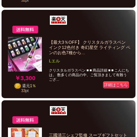
32
pt
【最大3％OFF】 クリスタルガラスペン
インク12色付き 奇幻星空 ライティング ペ
ンのお色7種から...
Lエル
クリスタルガラスペン ■ ■ 商品詳細 ■ ■ こんにち
は。 数多くの商品の中、ご覧頂きまして有難う
￥3,300
ござ...
詳細はこちら
P
還元
1％
33
pt
三國清三シェフ監修 スープギフトセット