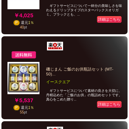
ギフトサービスについて一杯分の美味しさを味
わえるドリップタイプのスターバックスオリガ
￥4,025
ミ。ブラックとも、...
詳細はこちら
P
還元
1％
40
pt
磯じまん ご飯のお供瓶詰セット (MT-
50)...
イースクエア
ギフトサービスについて素材の良さを大切に、
丹精込めた「ご飯のお供」の瓶詰めセットです。
￥5,537
真心をこめた贈り...
詳細はこちら
P
還元
1％
55
pt