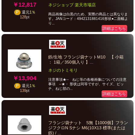
￥12,817
ネジショップ 楽天市場店
P
還元
1％
商品画像は白黒のため、実際の商品とは異なりま
128
pt
す。JANコード：4942131881416形状●二面幅よ
り...
詳細はこちら
鉄/生地 フランジ袋ナットM10 【 小箱
： 1箱／350個入り 】...
ネジのトミモリ
￥13,904
注意事項★-- ねじ等の各種画像についての注意
事項 --★・ 形状は同等ですが、サイズ、ピッ
P
還元
1％
チ、ねじ部の...
139
pt
詳細はこちら
フランジ袋ナット S無【1000個】フラン
ジフクロN Sナシ M6(10X13 標準(または
鉄) / ...