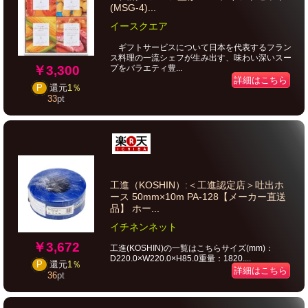
(MSG-4)...
イースクエア
ギフトサービスについて日本を代表するフラン
ス料理の一流シェフが生み出す、味わい深いスー
￥3,300
プをバラエティ豊...
詳細はこちら
P
還元
1％
33
pt
工進（KOSHIN）:＜工進認定店＞吐出ホ
ース 50mm×10m PA-128【メーカー直送
品】 ホー...
イチネンネット
￥3,672
工進(KOSHIN)の一覧はこちらサイズ(mm)：
D220.0×W220.0×H85.0重量：1820....
P
還元
1％
詳細はこちら
36
pt