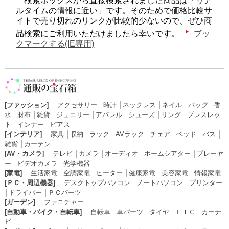
検索ボックスから直接検索されました商品は「リア
ルタイムの情報に近い」です。そのためで価格比較サ
イトで売り切れのリンクが比較的少ないので、ぜひ商
品検索にご利用いただけましたら幸いです。
ブッ
クマークする(IE専用)
[ファッション]
アクセサリー
│
時計
│
ネックレス
│
ネイル
│
バッグ
│
香
水
│
財布
│
雑貨
│
ジュエリー
│
アパレル
│
シューズ
│
リング
│
ブレスレッ
ト
│
インナー
│
ピアス
[インテリア]
家具
│
収納
│
ラック
│
AVラック
│
チェア
│
ベッド
│
バス
│
雑貨
│
カーテン
[AV・カメラ]
テレビ
│
カメラ
│
オーディオ
│
ホームシアター
│
プレーヤ
ー
│
ビデオカメラ
│
光学機器
[家電]
生活家電
│
空調家電
│
ヒーター
│
健康家電
│
美容家電
│
情報家電
[ＰＣ・周辺機器]
デスクトップパソコン
│
ノートパソコン
│
プリンター
│
ドライバー
│
ＰＣパーツ
[ガーデン]
ファニチャー
[自動車・バイク・自転車]
自転車
│
車パーツ
│
タイヤ
│
ＥＴＣ
│
カーナ
ビ