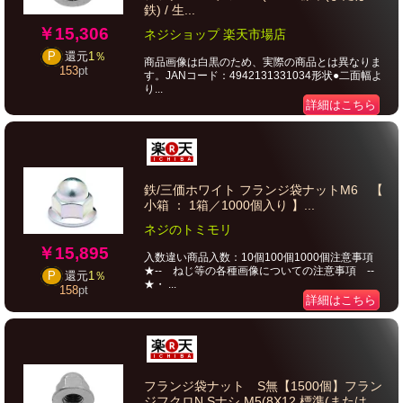
鉄) / 生...
￥15,306
ネジショップ 楽天市場店
P
還元
1％
商品画像は白黒のため、実際の商品とは異なりま
153
pt
す。JANコード：4942131331034形状●二面幅よ
り...
詳細はこちら
鉄/三価ホワイト フランジ袋ナットM6 【
小箱 ： 1箱／1000個入り 】...
ネジのトミモリ
￥15,895
入数違い商品入数：10個100個1000個注意事項
★-- ねじ等の各種画像についての注意事項 --
P
還元
1％
★・ ...
158
pt
詳細はこちら
フランジ袋ナット S無【1500個】フラン
ジフクロN Sナシ M5(8X12 標準(または