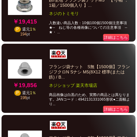
鉄/生地 フランジ袋ナットM5 【 小箱 ：
1箱／1500個入り 】...
ネジのトミモリ
￥19,415
入数違い商品入数：10個100個1500個注意事項
★-- ねじ等の各種画像についての注意事項 --
P
還元
1％
★・ ...
194
pt
詳細はこちら
フランジ袋ナット S無【1500個】フラン
ジフクロN Sナシ M5(8X12 標準(または
鉄) / B...
￥19,856
ネジショップ 楽天市場店
P
還元
1％
商品画像は白黒のため、実際の商品とは異なりま
198
pt
す。JANコード：4942131331065形状●二面幅よ
り...
詳細はこちら