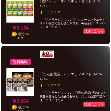
日清ヘルシーオイルギフトセット (OP-
25)...
イースクエア
ギフトサービスについてヘルシーなバラエティ
オイルを詰め合わせたギフト。■商品名:日清ヘル
￥3,184
シーオイルギフ...
詳細はこちら
P
還元
1％
31
pt
「たん熊北店」バラエティギフト (MTV-
28)...
イースクエア
ギフトサービスについて料理の老舗が監修した
風趣を凝らした絶品の椀物と、だしと西京味噌を
￥3,264
使って仕上げた釜...
詳細はこちら
P
還元
1％