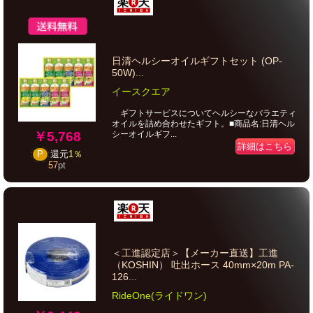
日清ヘルシーオイルギフトセット (OP-
50W)...
イースクエア
ギフトサービスについてヘルシーなバラエティ
オイルを詰め合わせたギフト。■商品名:日清ヘル
￥5,768
シーオイルギフ...
詳細はこちら
P
還元
1％
57
pt
＜工進認定店＞【メーカー直送】工進
（KOSHIN） 吐出ホース 40mm×20m PA-
126...
RideOne(ライドワン)