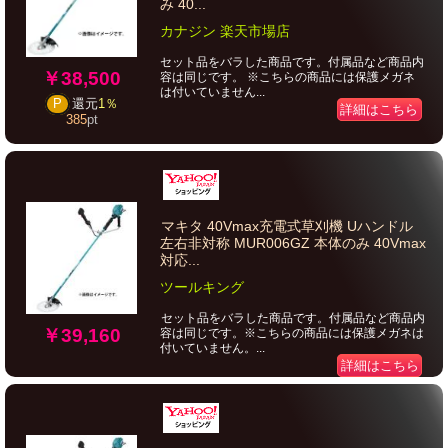
み 40...
カナジン 楽天市場店
セット品をバラした商品です。付属品など商品内
￥38,500
容は同じです。 ※こちらの商品には保護メガネ
は付いていません...
P
還元
1％
詳細はこちら
385
pt
マキタ 40Vmax充電式草刈機 Uハンドル
左右非対称 MUR006GZ 本体のみ 40Vmax
対応...
ツールキング
セット品をバラした商品です。付属品など商品内
￥39,160
容は同じです。※こちらの商品には保護メガネは
付いていません。...
詳細はこちら