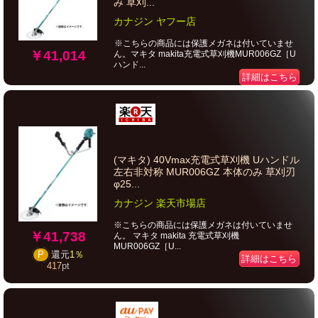
み 草刈...
カナジン ヤフー店
※こちらの商品には保護メガネは付いていませ
￥41,014
ん。マキタ makita充電式草刈機MUR006GZ［U
ハンド...
詳細はこちら
(マキタ) 40Vmax充電式草刈機 Uハンドル
左右非対称 MUR006GZ 本体のみ 草刈刃
φ25...
カナジン 楽天市場店
※こちらの商品には保護メガネは付いていませ
￥41,738
ん。 マキタ makita 充電式草刈機
MUR006GZ［U...
P
還元
1％
詳細はこちら
417
pt