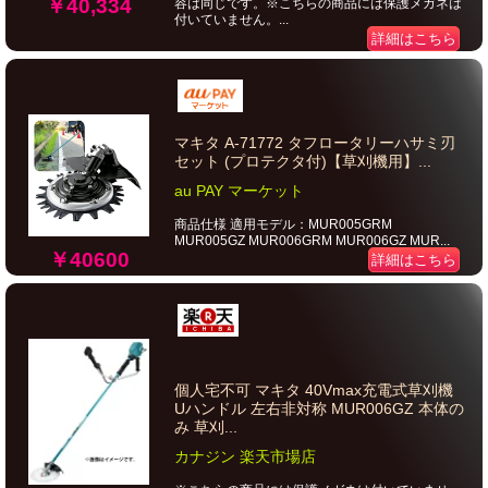
￥40,334
容は同じです。※こちらの商品には保護メガネは
付いていません。...
詳細はこちら
マキタ A-71772 タフロータリーハサミ刃
セット (プロテクタ付)【草刈機用】...
au PAY マーケット
商品仕様 適用モデル：MUR005GRM
MUR005GZ MUR006GRM MUR006GZ MUR...
￥40600
詳細はこちら
個人宅不可 マキタ 40Vmax充電式草刈機
Uハンドル 左右非対称 MUR006GZ 本体の
み 草刈...
カナジン 楽天市場店