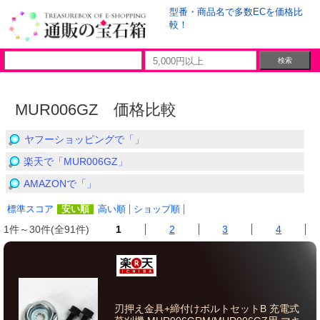
型番・商品名で多数ECを価格比
較！
MUR006GZ 価格比較
ヤフーショッピングで「」
楽天で「MUR006GZ」
AMAZONで「」
標準スコア
安い順
高い順
ショップ順
1件～30件(全91件)
1
2
3
4
刃押え金具+締付けボルトセットB 充電式