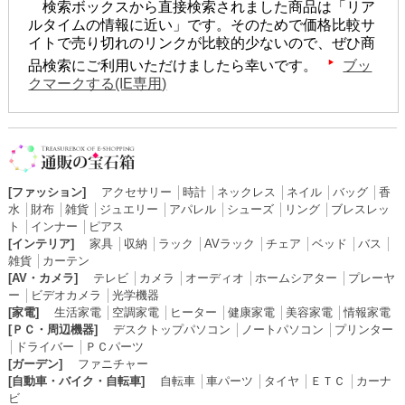
検索ボックスから直接検索されました商品は「リア
ルタイムの情報に近い」です。そのためで価格比較サ
イトで売り切れのリンクが比較的少ないので、ぜひ商
品検索にご利用いただけましたら幸いです。
ブッ
クマークする(IE専用)
[ファッション]
アクセサリー
│
時計
│
ネックレス
│
ネイル
│
バッグ
│
香
水
│
財布
│
雑貨
│
ジュエリー
│
アパレル
│
シューズ
│
リング
│
ブレスレッ
ト
│
インナー
│
ピアス
[インテリア]
家具
│
収納
│
ラック
│
AVラック
│
チェア
│
ベッド
│
バス
│
雑貨
│
カーテン
[AV・カメラ]
テレビ
│
カメラ
│
オーディオ
│
ホームシアター
│
プレーヤ
ー
│
ビデオカメラ
│
光学機器
[家電]
生活家電
│
空調家電
│
ヒーター
│
健康家電
│
美容家電
│
情報家電
[ＰＣ・周辺機器]
デスクトップパソコン
│
ノートパソコン
│
プリンター
│
ドライバー
│
ＰＣパーツ
[ガーデン]
ファニチャー
[自動車・バイク・自転車]
自転車
│
車パーツ
│
タイヤ
│
ＥＴＣ
│
カーナ
ビ