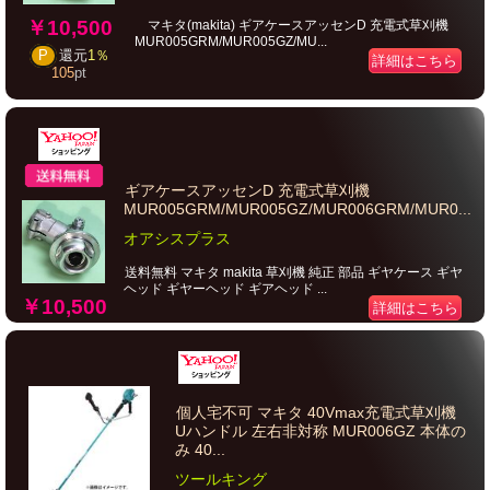
￥10,500
マキタ(makita) ギアケースアッセンD 充電式草刈機
MUR005GRM/MUR005GZ/MU...
P
還元
1％
詳細はこちら
105
pt
ギアケースアッセンD 充電式草刈機
MUR005GRM/MUR005GZ/MUR006GRM/MUR0...
オアシスプラス
送料無料 マキタ makita 草刈機 純正 部品 ギヤケース ギヤ
ヘッド ギヤーヘッド ギアヘッド ...
￥10,500
詳細はこちら
個人宅不可 マキタ 40Vmax充電式草刈機
Uハンドル 左右非対称 MUR006GZ 本体の
み 40...
ツールキング