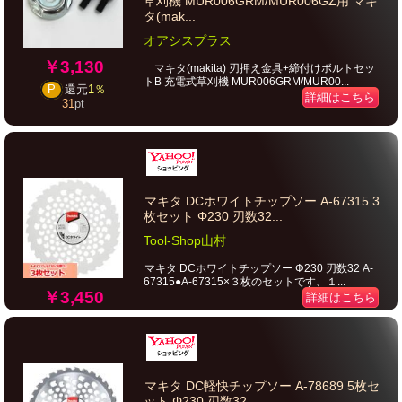
草刈機 MUR006GRM/MUR006GZ用 マキ
タ(mak...
オアシスプラス
￥3,130
マキタ(makita) 刃押え金具+締付けボルトセッ
トB 充電式草刈機 MUR006GRM/MUR00...
P
還元
1％
詳細はこちら
31
pt
マキタ DCホワイトチップソー A-67315 3
枚セット Φ230 刃数32...
Tool-Shop山村
マキタ DCホワイトチップソー Φ230 刃数32 A-
67315●A-67315×３枚のセットです、１...
￥3,450
詳細はこちら
マキタ DC軽快チップソー A-78689 5枚セ
ット Φ230 刃数32...