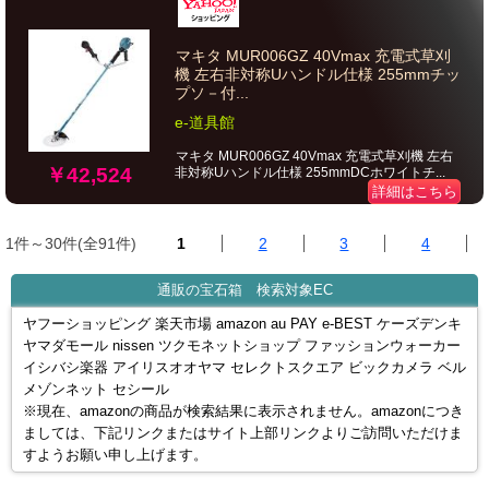
マキタ MUR006GZ 40Vmax 充電式草刈
機 左右非対称Uハンドル仕様 255mmチッ
プソ－付...
e-道具館
マキタ MUR006GZ 40Vmax 充電式草刈機 左右
￥42,524
非対称Uハンドル仕様 255mmDCホワイトチ...
詳細はこちら
1件～30件(全91件)
1
2
3
4
通販の宝石箱 検索対象EC
ヤフーショッピング 楽天市場 amazon au PAY e-BEST ケーズデンキ
ヤマダモール nissen ツクモネットショップ ファッションウォーカー
イシバシ楽器 アイリスオオヤマ セレクトスクエア ビックカメラ ベル
メゾンネット セシール
※現在、amazonの商品が検索結果に表示されません。amazonにつき
ましては、下記リンクまたはサイト上部リンクよりご訪問いただけま
すようお願い申し上げます。