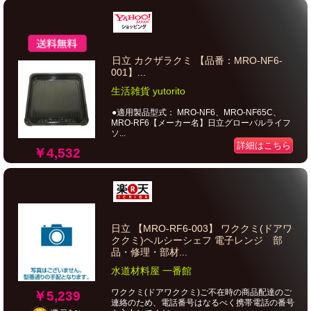
日立 カクザラクミ 【品番：MRO-NF6-
001】...
生活雑貨 yutorito
●適用製品型式： MRO-NF6、MRO-NF65C、
MRO-RF6【メーカー名】日立グローバルライフ
ソ...
詳細はこちら
￥4,532
日立 【MRO-RF6-003】 ワククミ(ドアワ
ククミ)ヘルシーシェフ 電子レンジ 部
品・修理・部材...
水道材料屋 一番館
ワククミ(ドアワククミ)ご不在時の商品配達のご
￥5,239
連絡のため、電話番号はなるべく携帯電話の番号