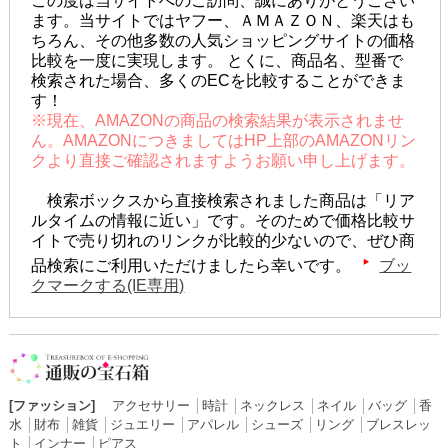
この度は当サイトへのご訪問、誠にありがとうござい
ます。当サイトではヤフー、ＡＭＡＺＯＮ、楽天はも
ちろん、その他多数の人気ショッピングサイトの価格
比較を一度に実現します。 とくに、商品名、型番で
検索された場合、多くのECを比較することができま
す！
※現在、AMAZONの商品の検索結果が表示されませ
ん。AMAZONにつきましてはHP上部のAMAZONリン
クより直接ご確認されますようお願い申し上げます。
検索ボックスから直接検索されました商品は「リア
ルタイムの情報に近い」です。そのためで価格比較サ
イトで売り切れのリンクが比較的少ないので、ぜひ商
品検索にご利用いただけましたら幸いです。
ブッ
クマークする(IE専用)
[ファッション]
アクセサリー
│
時計
│
ネックレス
│
ネイル
│
バッグ
│
香
水
│
財布
│
雑貨
│
ジュエリー
│
アパレル
│
シューズ
│
リング
│
ブレスレッ
ト
│
インナー
│
ピアス