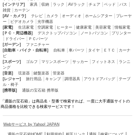
[インテリア]
家具
│
収納
│
ラック
│
AVラック
│
チェア
│
ベッド
│
バス
│
雑貨
│
カーテン
[AV・カメラ]
テレビ
│
カメラ
│
オーディオ
│
ホームシアター
│
プレーヤ
ー
│
ビデオカメラ
│
光学機器
[家電]
生活家電
│
空調家電
│
ヒーター
│
健康家電
│
美容家電
│
情報家電
[ＰＣ・周辺機器]
デスクトップパソコン
│
ノートパソコン
│
プリンター
│
ドライバー
│
ＰＣパーツ
[ガーデン]
ファニチャー
[自動車・バイク・自転車]
自転車
│
車パーツ
│
タイヤ
│
ＥＴＣ
│
カーナ
ビ
[スポーツ]
ゴルフ
│
マリンスポーツ
│
サッカー
│
フィットネス
│
ランニ
ング
[音楽]
弦楽器
│
鍵盤楽器
│
管楽器
[レジャー]
旅行用品
│
キャンプ
│
調理器具
│
アウトドアバッグ
│
テーブ
ル・椅子
[携帯版]
通販の宝石箱 携帯版
「通販の宝石箱」は商品名・型番で検索すれば、一度に大手通販サイトの
商品価格を比較できる検索サービスです！
Webサービス by Yahoo! JAPAN
通販の宝石箱HOME
│
利用規約
│
相互リンク
│
通販
│
検索について
│