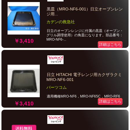
黒皿（MRO-NF6-001）日立オーブンレン
ジ用...
カデンの救急社
日立のオーブンレンジに付属の黒皿（オーブン・
グリル調理使用）の角皿になります。部品番号：
MRO-NF6-...
￥3,410
詳細はこちら
日立 HITACHI 電子レンジ用カクザラクミ
MRO-NF6-001
パーツコム
適用機種MRO-NF6，MRO-NF65C，MRO-RF6
詳細はこちら
￥3,410