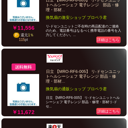
日立 【MRO-RF6-005】 リ-ドセンユニッ
トヘルシーシェフ 電子レンジ 部品・修
理・部材...
換気扇の激安ショップ プロペラ君
リ-ドセンユニットご不在時の商品配達のご連絡
￥11,556
のため、電話番号はなるべく携帯電話の番号を入
力してください。...
P
還元
1％
115
pt
詳細はこちら
日立 【MRO-RF6-005】 リ-ドセンユニッ
トヘルシーシェフ 電子レンジ 部品・修
理・部材...
換気扇の通販ショップ プロペラ君
日立 【MRO-RF6-005】 リ-ドセンユニットヘル
シーシェフ 電子レンジ 部品・修理・部材リ-ド
セ...
￥11,672
詳細はこちら