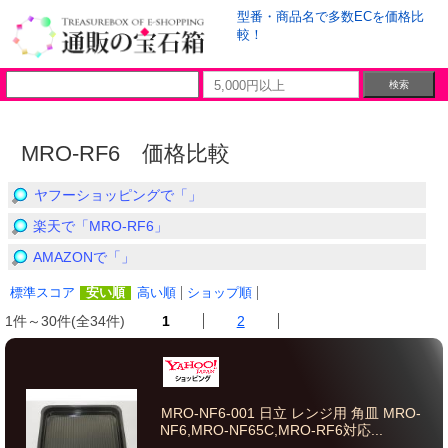
型番・商品名で多数ECを価格比
較！
MRO-RF6 価格比較
ヤフーショッピングで「」
楽天で「MRO-RF6」
AMAZONで「」
標準スコア
安い順
高い順
ショップ順
1件～30件(全34件)
1
2
MRO-NF6-001 日立 レンジ用 角皿 MRO-
NF6,MRO-NF65C,MRO-RF6対応...