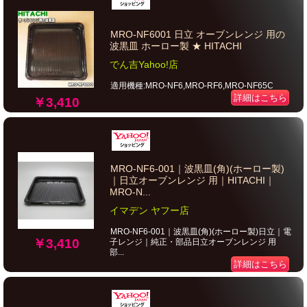
MRO-NF6001 日立 オーブンレンジ 用の
波黒皿 ホーロー製 ★ HITACHI
でん吉Yahoo!店
適用機種:MRO-NF6,MRO-RF6,MRO-NF65C
詳細はこちら
￥3,410
MRO-NF6-001｜波黒皿(角)(ホーロー製)
｜日立オーブンレンジ 用｜HITACHI｜
MRO-N...
イマデン ヤフー店
MRO-NF6-001｜波黒皿(角)(ホーロー製)日立｜電
￥3,410
子レンジ｜純正・部品日立オーブンレンジ 用
部...
詳細はこちら