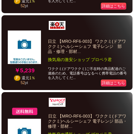
を入力してくだ...
P
還元
1％
52
pt
詳細はこちら
日立 【MRO-RF6-003】 ワククミ(ドアワ
ククミ)ヘルシーシェフ 電子レンジ 部
品・修理・部材...
換気扇の激安ショップ プロペラ君
ワククミ(ドアワククミ)ご不在時の商品配達のご
￥5,239
連絡のため、電話番号はなるべく携帯電話の番号
を入力してくだ...
P
還元
1％
52
pt
詳細はこちら
日立 【MRO-RF6-003】 ワククミ(ドアワ
ククミ)ヘルシーシェフ 電子レンジ 部品・
修理・部材...