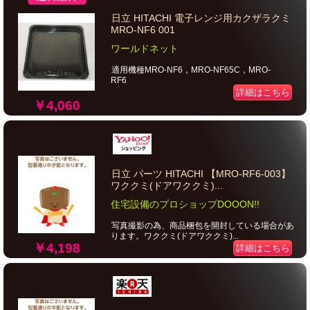
日立 HITACHI 電子レンジ用カクザラクミ
MRO-NF6 001
ワールドネット
適用機種MRO-NF6，MRO-NF65C，MRO-
RF6
詳細はこちら
￥4,060
日立 パーツ HITACHI 【MRO-RF6-003】
ワククミ(ドアワククミ)...
住宅設備のプロショップDOOON!!
写真撮影の為、商品梱包を開封している場合があ
ります。ワククミ(ドアワククミ)...
￥4,198
詳細はこちら