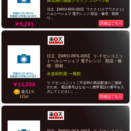
換気扇の通販ショップ プロペラ君
日立 【MRO-RF6-003】 ワククミ(ドアワククミ)
ヘルシーシェフ 電子レンジ 部品・修理・部材
ワ...
￥5,291
詳細はこちら
日立 【MRO-RF6-005】 リ-ドセンユニッ
トヘルシーシェフ 電子レンジ 部品・修
理・部材...
水道材料屋 一番館
リ-ドセンユニットご不在時の商品配達のご連絡
￥11,556
のため、電話番号はなるべく携帯電話の番号を入
力してください。...
P
還元
1％
115
pt
詳細はこちら