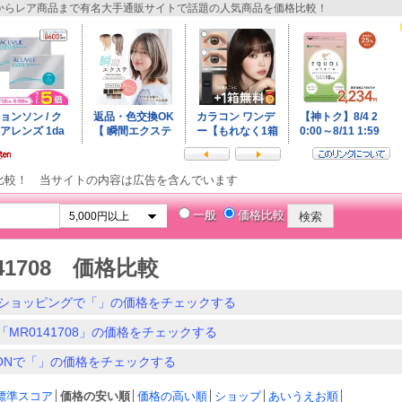
らレア商品まで有名大手通販サイトで話題の人気商品を価格比較！
比較！ 当サイトの内容は広告を含んでいます
一般
価格比較
41708 価格比較
ショッピングで「」の価格をチェックする
「MR0141708」の価格をチェックする
ZONで「」の価格をチェックする
標準スコア
│
価格の安い順
│
価格の高い順
│
ショップ
│
あいうえお順
│