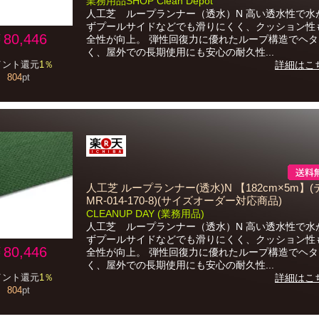
業務用品SHOP Clean Depot
人工芝 ループランナー（透水）N 高い透水性で水
ずプールサイドなどでも滑りにくく、クッション性
80,446
全性が向上。 弾性回復力に優れたループ構造でヘ
く、屋外での長期使用にも安心の耐久性...
イント還元
1％
詳細はこ
804
pt
人工芝 ループランナー(透水)N 【182cm×5m】
MR-014-170-8)(サイズオーダー対応商品)
CLEANUP DAY (業務用品)
人工芝 ループランナー（透水）N 高い透水性で水
ずプールサイドなどでも滑りにくく、クッション性
80,446
全性が向上。 弾性回復力に優れたループ構造でヘ
く、屋外での長期使用にも安心の耐久性...
イント還元
1％
詳細はこ
804
pt