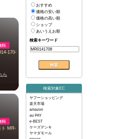
おすすめ
価格の安い順
価格の高い順
ショップ
あいうえお順
検索キーワード
4-170-
ちら
検索対象EC
ヤフーショッピング
楽天市場
amazon
au PAY
e-BEST
ケーズデンキ
ト MR-
ヤマダモール