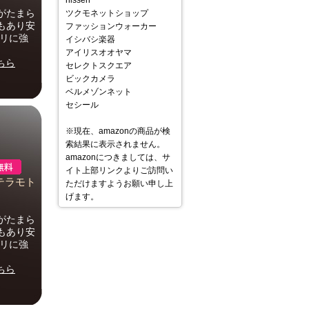
nissen
がたまら
ツクモネットショップ
もあり安
ファッションウォーカー
タリに強
イシバシ楽器
アイリスオオヤマ
ちら
セレクトスクエア
ビックカメラ
ベルメゾンネット
セシール
※現在、amazonの商品が検
索結果に表示されません。
amazonにつきましては、サ
イト上部リンクよりご訪問い
(テラモト
ただけますようお願い申し上
げます。
がたまら
もあり安
タリに強
ちら