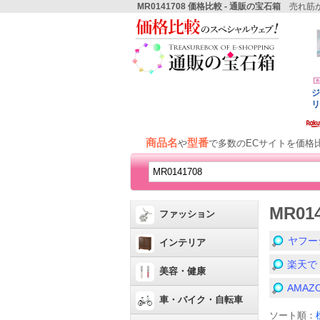
MR0141708 価格比較 - 通販の宝石箱
売れ筋か
商品名
型番
や
で多数のECサイトを価格
MR01
ファッション
ヤフー
インテリア
楽天で
美容・健康
AMA
車・バイク・自転車
ソート順：