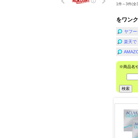
1件～3件(全
をワン
ヤフー
楽天で
AMA
※商品名