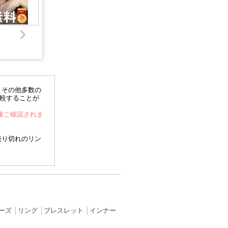
、その他多数の
比較することが
直接ご確認されま
売り切れのリン
ーズ
│
リング
│
ブレスレット
│
インナー