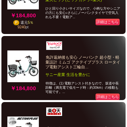
ひと回り小さいサイズなので、小柄な方やシニア
の方にも安心♪さらにノーパンクタイヤで空気入
￥184,800
れも不要！電動ア...
詳細はこちら
P
還元
5％
9240
pt
免許返納後も安心 ノーパンク 超小型・軽
量設計 ミムゴ アクテイブプラス ロータイ
プ電動アシスト三輪自...
サニー産業 生活を豊かに
特徴は、(1) 電動アシスト付きなので、坂道や長
￥184,800
距離（満充電で低モード時：約30km）の移動も
可能です。...
詳細はこちら