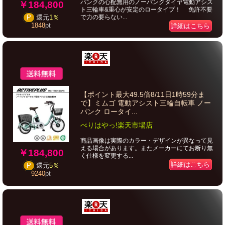
パンクの心配無用のノーパンクタイヤ電動アシス
￥184,800
ト三輪車&重心が安定のロータイプ！ 免許不要
で力の要らない...
P
還元
1％
1848
pt
詳細はこちら
【ポイント最大49.5倍8/11日1時59分ま
で】ミムゴ 電動アシスト三輪自転車 ノー
パンク ロータイ...
べりはやっ!楽天市場店
商品画像は実際のカラー・デザインが異なって見
える場合があります。またメーカーにてお断り無
￥184,800
く仕様を変更する...
詳細はこちら
P
還元
5％
9240
pt