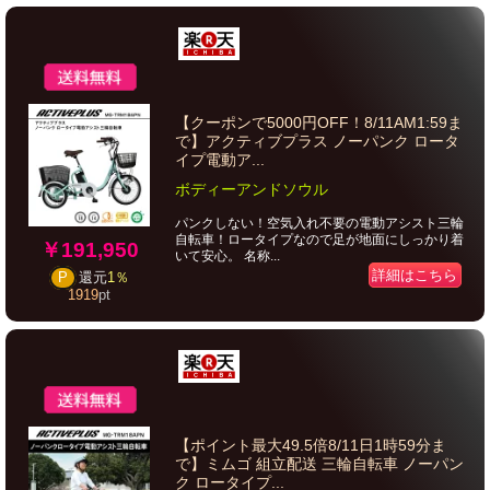
【クーポンで5000円OFF！8/11AM1:59ま
で】アクティブプラス ノーパンク ロータ
イプ電動ア...
ボディーアンドソウル
パンクしない！空気入れ不要の電動アシスト三輪
自転車！ロータイプなので足が地面にしっかり着
￥191,950
いて安心。 名称...
詳細はこちら
P
還元
1％
1919
pt
【ポイント最大49.5倍8/11日1時59分ま
で】ミムゴ 組立配送 三輪自転車 ノーパン
ク ロータイプ...