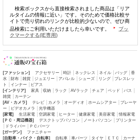
検索ボックスから直接検索されました商品は「リア
ルタイムの情報に近い」です。そのためで価格比較サ
イトで売り切れのリンクが比較的少ないので、ぜひ商
品検索にご利用いただけましたら幸いです。
ブッ
クマークする(IE専用)
[ファッション]
アクセサリー
│
時計
│
ネックレス
│
ネイル
│
バッグ
│
香
水
│
財布
│
雑貨
│
ジュエリー
│
アパレル
│
シューズ
│
リング
│
ブレスレッ
ト
│
インナー
│
ピアス
[インテリア]
家具
│
収納
│
ラック
│
AVラック
│
チェア
│
ベッド
│
バス
│
雑貨
│
カーテン
[AV・カメラ]
テレビ
│
カメラ
│
オーディオ
│
ホームシアター
│
プレーヤ
ー
│
ビデオカメラ
│
光学機器
[家電]
生活家電
│
空調家電
│
ヒーター
│
健康家電
│
美容家電
│
情報家電
[ＰＣ・周辺機器]
デスクトップパソコン
│
ノートパソコン
│
プリンター
│
ドライバー
│
ＰＣパーツ
[ガーデン]
ファニチャー
[自動車・バイク・自転車]
自転車
│
車パーツ
│
タイヤ
│
ＥＴＣ
│
カーナ