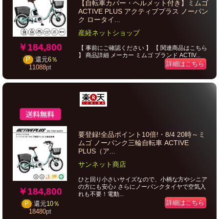
【自転車カバー・ヘルメット付き】ミムゴ
ACTIVE PLUS アクティブプラス ノーパン
ク ロータイ...
産経ネットショップ
￥184,800
【 事前にご確認ください 】 【 関連商品はこちら
】 商品詳細 メーカー ミムゴ ブランド ACTIV...
P
還元
6％
詳細はこちら
11088
pt
要登録!全品ポイント10倍!・8/4 20時～ミ
ムゴ ノーパンク三輪自転車 ACTIVE
PLUS（ア...
サンネット商店
ひと回り小さいサイズなので、小柄な方やシニア
の方にも安心♪ さらにノーパンクタイヤで空気入
￥184,800
れも不要！電動...
詳細はこちら
P
還元
10％
18480
pt