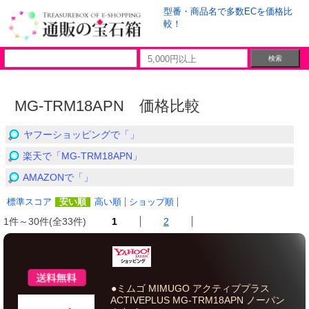
型番・商品名で多数ECを価格比
較！
MG-TRM18APN 価格比較
ヤフーショッピングで「」
楽天で「MG-TRM18APN」
AMAZONで「」
標準スコア
安い順
高い順
ショップ順
1件～30件(全33件)
1
2
●ミムゴ MIMUGO アクティブプラス
ACTIVEPLUS MG-TRM18APN ノーパン