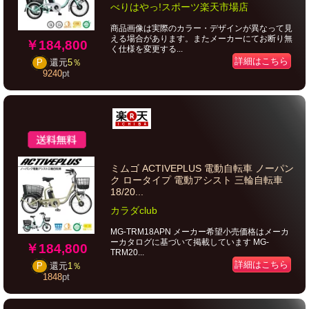
べりはやっ!スポーツ楽天市場店
商品画像は実際のカラー・デザインが異なって見
える場合があります。またメーカーにてお断り無
￥184,800
く仕様を変更する...
詳細はこちら
P
還元
5％
9240
pt
ミムゴ ACTIVEPLUS 電動自転車 ノーパン
ク ロータイプ 電動アシスト 三輪自転車
18/20...
カラダclub
MG-TRM18APN メーカー希望小売価格はメーカ
ーカタログに基づいて掲載しています MG-
￥184,800
TRM20...
詳細はこちら
P
還元
1％
1848
pt