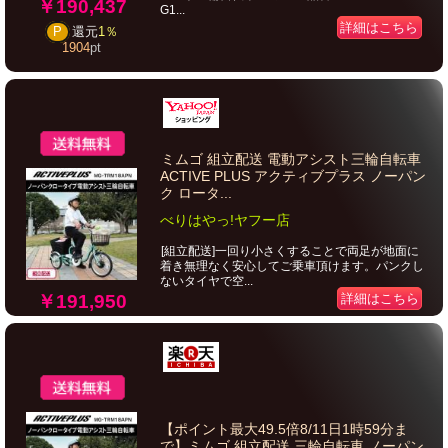
￥190,437
G1...
詳細はこちら
P
還元
1％
1904
pt
ミムゴ 組立配送 電動アシスト三輪自転車
ACTIVE PLUS アクティブプラス ノーパン
ク ロータ...
べりはやっ!ヤフー店
[組立配送]一回り小さくすることで両足が地面に
着き無理なく安心してご乗車頂けます。パンクし
ないタイヤで空...
￥191,950
詳細はこちら
【ポイント最大49.5倍8/11日1時59分ま
で】ミムゴ 組立配送 三輪自転車 ノーパン