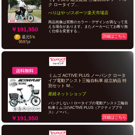
ク ロータイプ...
べりはやっ!スポーツ楽天市場店
商品画像は実際のカラー・デザインが異なって見
える場合があります。またメーカーにてお断り無
￥191,950
く仕様を変更する...
詳細はこちら
P
還元
5％
9597
pt
ミムゴ ACTIVE PLUS ノーパンク ロータ
イプ電動アシスト三輪自転車 組立納品 特
別セット M...
産経ネットショップ
パンクしない！ロータイプの電動アシスト三輪自
転車ミムゴのACTIVE PLUS（アクティブプラ
ス）ノーパ...
￥191,950
詳細はこちら