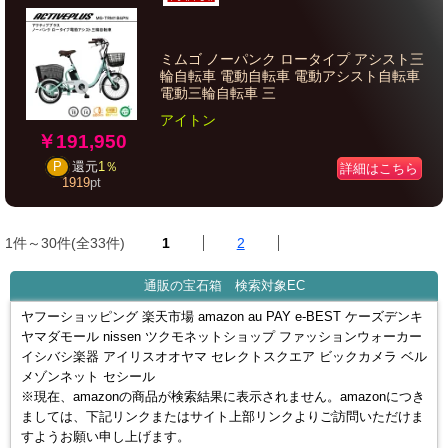
ミムゴ ノーパンク ロータイプ アシスト三
輪自転車 電動自転車 電動アシスト自転車
電動三輪自転車 三
アイトン
￥191,950
P
還元
1％
詳細はこちら
1919
pt
1件～30件(全33件)
1
2
通販の宝石箱 検索対象EC
ヤフーショッピング 楽天市場 amazon au PAY e-BEST ケーズデンキ
ヤマダモール nissen ツクモネットショップ ファッションウォーカー
イシバシ楽器 アイリスオオヤマ セレクトスクエア ビックカメラ ベル
メゾンネット セシール
※現在、amazonの商品が検索結果に表示されません。amazonにつき
ましては、下記リンクまたはサイト上部リンクよりご訪問いただけま
すようお願い申し上げます。