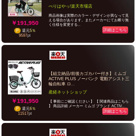
べりはやっ!楽天市場店
商品画像は実際のカラー・デザインが異なって見
える場合があります。またメーカーにてお断り無
￥191,950
く仕様を変更する...
詳細はこちら
P
還元
5％
9597
pt
【組立納品/前後カゴカバー付き】ミムゴ
ACTIVE PLUS ノーパンク 電動アシスト三
輪自転車 ロ...
産経ネットショップ
￥191,950
【 事前にご確認ください 】 【 関連商品はこちら
】 商品詳細 メーカー ミムゴ ブランド ACTIV...
P
還元
6％
詳細はこちら
11517
pt