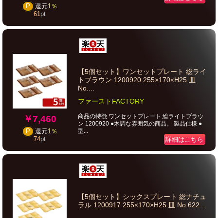
P
還元
1％
61
pt
【5個セット】ワンセットプレート 総ライ
トブラウン 1200920 255×170×H25 皿
No....
ファーストFACTORY
商品の特徴 ワンセットプレート 総ライトブラウ
￥7,460
ン 1200920 ●木調な雰囲気の商品。 製品仕様 ●
型...
P
還元
1％
74
pt
詳細はこちら
【5個セット】シックスプレート 総ナチュ
ラル 1200917 255×170×H25 皿 No.622...