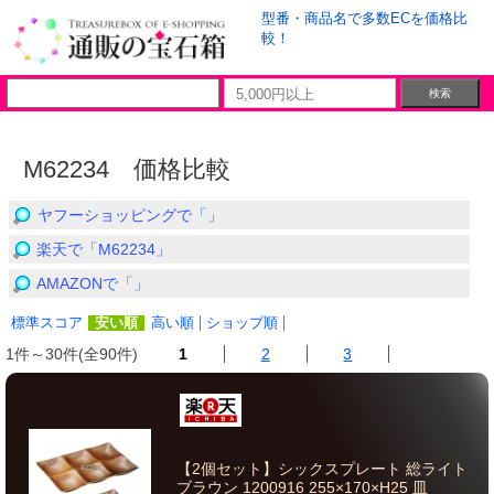
型番・商品名で多数ECを価格比
較！
M62234 価格比較
ヤフーショッピングで「」
楽天で「M62234」
AMAZONで「」
標準スコア
安い順
高い順
ショップ順
1件～30件(全90件)
1
2
3
【2個セット】シックスプレート 総ライト
ブラウン 1200916 255×170×H25 皿