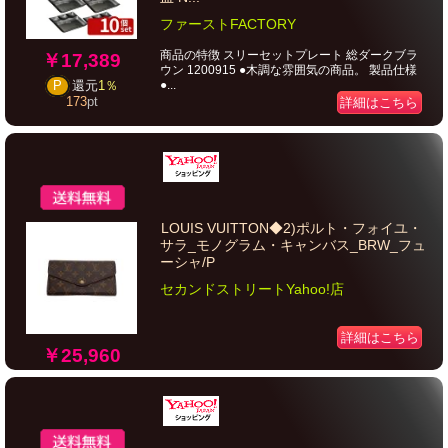
ファーストFACTORY
商品の特徴 スリーセットプレート 総ダークブラ
￥17,389
ウン 1200915 ●木調な雰囲気の商品。 製品仕様
●...
P
還元
1％
173
pt
詳細はこちら
LOUIS VUITTON◆2)ポルト・フォイユ・
サラ_モノグラム・キャンバス_BRW_フュ
ーシャ/P
セカンドストリートYahoo!店
詳細はこちら
￥25,960