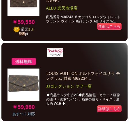
反応有...
ALLU 楽天市場店
商品番号 A3624318 カテゴリ ロングウォレット
￥59,550
ブランド ヴィトン 商品ランク AB サイズ W...
詳細はこちら
P
還元
1％
595
pt
LOUIS VUITTON ポルトフォイユサラ モ
ノグラム 財布 M62234...
JJコレクション ヤフー店
◆商品ランク中古AB◆商品情報・カラー：画像
の通り・素材/ライン：画像の通り・サイズ：最
大約 W19×H...
￥59,980
詳細はこちら
あすつく対応