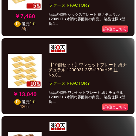
ファーストFACTORY
商品の特徴 シックスプレート 総ナチュラル
￥7,460
1200917 ●木調な雰囲気の商品。 製品仕様 ●型
番:1...
P
還元
1％
74
pt
詳細はこちら
【10個セット】ワンセットプレート 総ナ
チュラル 1200921 255×170×H25 皿
No.6...
ファーストFACTORY
商品の特徴 ワンセットプレート 総ナチュラル
￥13,040
1200921 ●木調な雰囲気の商品。 製品仕様 ●型
番:...
P
還元
1％
130
pt
詳細はこちら