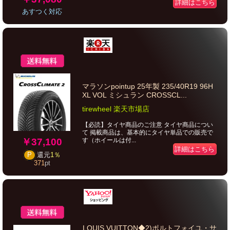
詳細はこちら
あすつく対応
マラソンpointup 25年製 235/40R19 96H
XL VOL ミシュラン CROSSCL...
tirewheel 楽天市場店
【必読】タイヤ商品のご注意 タイヤ商品につい
て 掲載商品は、基本的にタイヤ単品での販売で
￥37,100
す（ホイールは付...
詳細はこちら
P
還元
1％
371
pt
LOUIS VUITTON◆2)ポルトフォイユ・サ