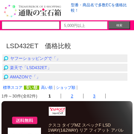
型番・商品名で多数ECを価格比
較！
LSD432ET 価格比較
ヤフーショッピングで「」
楽天で「LSD432ET」
AMAZONで「」
標準スコア
安い順
高い順
ショップ順
1件～30件(全82件)
1
2
3
クスコ タイプMZ スペックF LSD
1WAY(1&2WAY) リア フィアット アバル