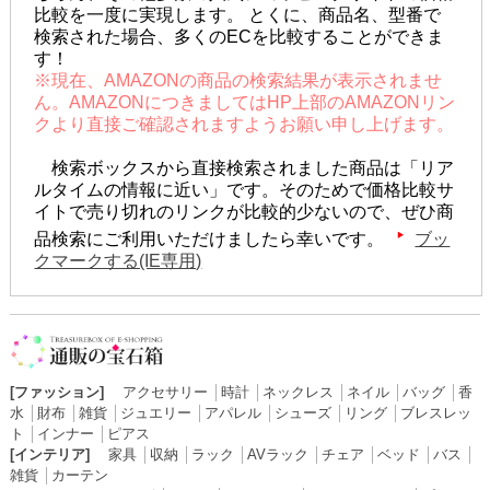
比較を一度に実現します。 とくに、商品名、型番で
検索された場合、多くのECを比較することができま
す！
※現在、AMAZONの商品の検索結果が表示されませ
ん。AMAZONにつきましてはHP上部のAMAZONリン
クより直接ご確認されますようお願い申し上げます。
検索ボックスから直接検索されました商品は「リア
ルタイムの情報に近い」です。そのためで価格比較サ
イトで売り切れのリンクが比較的少ないので、ぜひ商
品検索にご利用いただけましたら幸いです。
ブッ
クマークする(IE専用)
[ファッション]
アクセサリー
│
時計
│
ネックレス
│
ネイル
│
バッグ
│
香
水
│
財布
│
雑貨
│
ジュエリー
│
アパレル
│
シューズ
│
リング
│
ブレスレッ
ト
│
インナー
│
ピアス
[インテリア]
家具
│
収納
│
ラック
│
AVラック
│
チェア
│
ベッド
│
バス
│
雑貨
│
カーテン