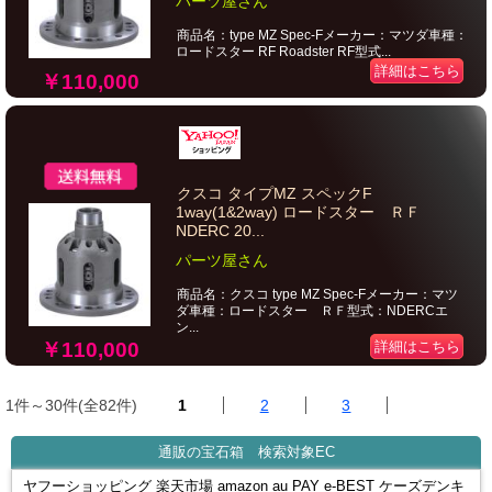
パーツ屋さん
商品名：type MZ Spec-Fメーカー：マツダ車種：
ロードスター RF Roadster RF型式...
詳細はこちら
￥110,000
クスコ タイプMZ スペックF
1way(1&2way) ロードスター ＲＦ
NDERC 20...
パーツ屋さん
商品名：クスコ type MZ Spec-Fメーカー：マツ
ダ車種：ロードスター ＲＦ型式：NDERCエ
ン...
￥110,000
詳細はこちら
1件～30件(全82件)
1
2
3
通販の宝石箱 検索対象EC
ヤフーショッピング 楽天市場 amazon au PAY e-BEST ケーズデンキ