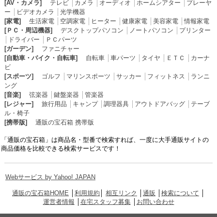
[AV・カメラ]
テレビ
│
カメラ
│
オーディオ
│
ホームシアター
│
プレーヤ
ー
│
ビデオカメラ
│
光学機器
[家電]
生活家電
│
空調家電
│
ヒーター
│
健康家電
│
美容家電
│
情報家電
[ＰＣ・周辺機器]
デスクトップパソコン
│
ノートパソコン
│
プリンター
│
ドライバー
│
ＰＣパーツ
[ガーデン]
ファニチャー
[自動車・バイク・自転車]
自転車
│
車パーツ
│
タイヤ
│
ＥＴＣ
│
カーナ
ビ
[スポーツ]
ゴルフ
│
マリンスポーツ
│
サッカー
│
フィットネス
│
ランニ
ング
[音楽]
弦楽器
│
鍵盤楽器
│
管楽器
[レジャー]
旅行用品
│
キャンプ
│
調理器具
│
アウトドアバッグ
│
テーブ
ル・椅子
[携帯版]
通販の宝石箱 携帯版
「通販の宝石箱」は商品名・型番で検索すれば、一度に大手通販サイトの
商品価格を比較できる検索サービスです！
Webサービス by Yahoo! JAPAN
通販の宝石箱HOME
│
利用規約
│
相互リンク
│
通販
│
検索について
│
運営者情報
│
在宅スタッフ募集
│
お問い合わせ