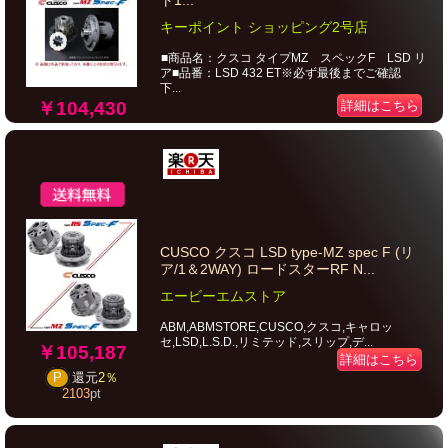
ト1...
キーポイント ショッピング2号店
■商品名：クスコ タイプMZ スペックF LSD リ
ア■品番：LSD 432 ET※必ず最後までご確認
下...
￥104,430
詳細はこちら
CUSCO クスコ LSD type-MZ spec F (リ
ア/1＆2WAY) ロードスターRF N...
エービーエムストア
ABM,ABMSTORE,CUSCO,クスコ,キャロッ
セ,LSD,L.S.D.,リミテッド,スリップ,デ...
￥105,187
詳細はこちら
P
還元
2％
2103
pt