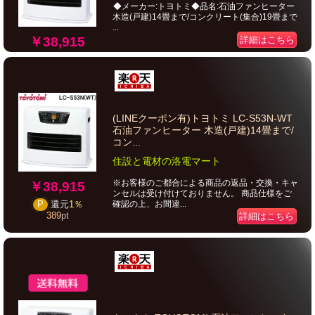
◆メーカー:トヨトミ◆品名:石油ファンヒーター
木造(戸建)14畳まで/コンクリート(集合)19畳まで
...
￥38,915
詳細はこちら
(LINEクーポン有)トヨトミ LC-S53N-WT
石油ファンヒーター 木造(戸建)14畳まで/
コン...
住設と電材の洛電マート
※お客様のご都合による商品の返品・交換・キャ
￥38,915
ンセルは受け付けておりません。 商品仕様をご
確認の上、お間違...
P
還元
1％
389
pt
詳細はこちら