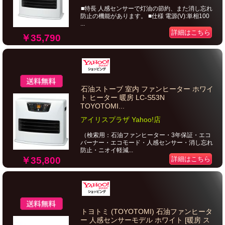
■特長 人感センサーで灯油の節約、また消し忘れ
防止の機能があります。 ■仕様 電源(V):単相100
...
詳細はこちら
￥35,790
石油ストーブ 室内 ファンヒーター ホワイ
ト ヒーター 暖房 LC-S53N
TOYOTOMI...
アイリスプラザ Yahoo!店
（検索用：石油ファンヒーター・3年保証・エコ
バーナー・エコモード・人感センサー・消し忘れ
防止・ニオイ軽減...
￥35,800
詳細はこちら
トヨトミ (TOYOTOMI) 石油ファンヒータ
ー 人感センサーモデル ホワイト [暖房 ス