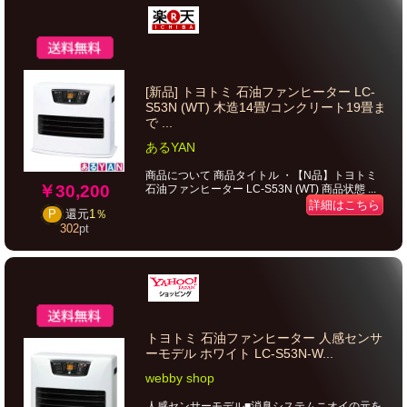
[新品] トヨトミ 石油ファンヒーター LC-
S53N (WT) 木造14畳/コンクリート19畳ま
で ...
あるYAN
商品について 商品タイトル ・【N品】トヨトミ
￥30,200
石油ファンヒーター LC-S53N (WT) 商品状態 ...
詳細はこちら
P
還元
1％
302
pt
トヨトミ 石油ファンヒーター 人感センサ
ーモデル ホワイト LC-S53N-W...
webby shop
人感センサーモデル■消臭システムニオイの元を