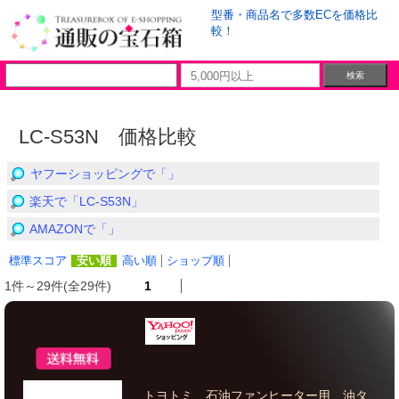
型番・商品名で多数ECを価格比
較！
LC-S53N 価格比較
ヤフーショッピングで「」
楽天で「LC-S53N」
AMAZONで「」
標準スコア
安い順
高い順
ショップ順
1件～29件(全29件)
1
トヨトミ 石油ファンヒーター用 油タ