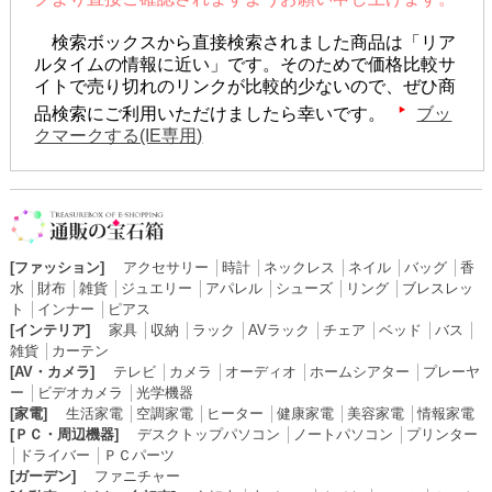
検索ボックスから直接検索されました商品は「リア
ルタイムの情報に近い」です。そのためで価格比較サ
イトで売り切れのリンクが比較的少ないので、ぜひ商
品検索にご利用いただけましたら幸いです。
ブッ
クマークする(IE専用)
[ファッション]
アクセサリー
│
時計
│
ネックレス
│
ネイル
│
バッグ
│
香
水
│
財布
│
雑貨
│
ジュエリー
│
アパレル
│
シューズ
│
リング
│
ブレスレッ
ト
│
インナー
│
ピアス
[インテリア]
家具
│
収納
│
ラック
│
AVラック
│
チェア
│
ベッド
│
バス
│
雑貨
│
カーテン
[AV・カメラ]
テレビ
│
カメラ
│
オーディオ
│
ホームシアター
│
プレーヤ
ー
│
ビデオカメラ
│
光学機器
[家電]
生活家電
│
空調家電
│
ヒーター
│
健康家電
│
美容家電
│
情報家電
[ＰＣ・周辺機器]
デスクトップパソコン
│
ノートパソコン
│
プリンター
│
ドライバー
│
ＰＣパーツ
[ガーデン]
ファニチャー