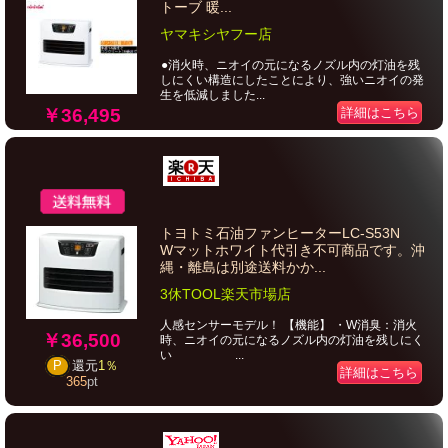
トーブ 暖...
ヤマキシヤフー店
●消火時、ニオイの元になるノズル内の灯油を残
しにくい構造にしたことにより、強いニオイの発
生を低減しました...
￥36,495
詳細はこちら
トヨトミ石油ファンヒーターLC-S53N
Wマットホワイト代引き不可商品です。沖
縄・離島は別途送料かか...
3休TOOL楽天市場店
人感センサーモデル！ 【機能】 ・W消臭：消火
￥36,500
時、ニオイの元になるノズル内の灯油を残しにく
い ...
P
還元
1％
詳細はこちら
365
pt