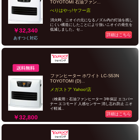
TOYOTOMI 石油ファン...
べりはやっ!ヤフー店
消火時、ニオイの元になるノズル内の灯油を残し
にくい構造にしたことにより強いニオイの発生を
￥32,340
低減しました。セ...
詳細はこちら
あすつく対応
ファンヒーター ホワイト LC-S53N
TOYOTOMI (D)...
メガストア Yahoo!店
（検索用：石油ファンヒーター 3年保証 エコバー
ナー エコモード 人感センサー 消し忘れ防止 ニオ
イ軽減...
詳細はこちら
￥32,800