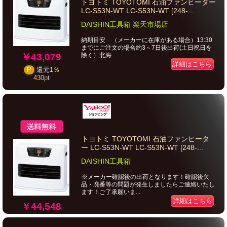
トヨトミ TOYOTOMI 石油ファンヒーター
LC-S53N-WT LC-S53N-WT [248-...
DAISHIN工具箱 楽天市場店
納期目安 （メーカーに在庫がある場合）13:30
までにご注文の場合約3～7日後出荷(土日祝日を
￥43,079
除く）北海...
詳細はこちら
P
還元
1％
430
pt
トヨトミ TOYOTOMI 石油ファンヒータ
ー LC-S53N-WT LC-S53N-WT [248-...
DAISHIN工具箱
※メーカー確認後の出荷となります！確認後欠
品・廃番等の問題が発生しましたらご連絡いたし
ます！ご了承願いま...
詳細はこちら
￥44,548