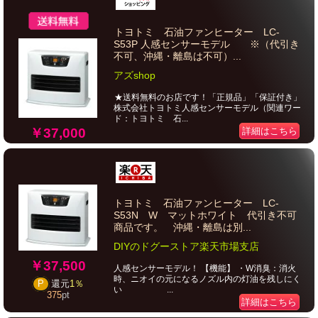
トヨトミ 石油ファンヒーター LC-
S53P 人感センサーモデル ※（代引き
不可、沖縄・離島は不可）...
アズshop
★送料無料のお店です！「正規品」「保証付き」
株式会社トヨトミ人感センサーモデル（関連ワー
ド：トヨトミ 石...
￥37,000
詳細はこちら
トヨトミ 石油ファンヒーター LC-
S53N W マットホワイト 代引き不可
商品です。 沖縄・離島は別...
DIYのドグーストア楽天市場支店
￥37,500
人感センサーモデル！ 【機能】 ・W消臭：消火
時、ニオイの元になるノズル内の灯油を残しにく
P
還元
1％
い ...
375
pt
詳細はこちら