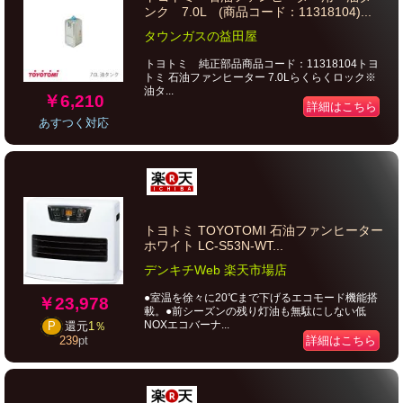
ンク 7.0L (商品コード：11318104)...
タウンガスの益田屋
トヨトミ 純正部品商品コード：11318104トヨ
トミ 石油ファンヒーター 7.0Lらくらくロック※
油タ...
￥6,210
詳細はこちら
あすつく対応
トヨトミ TOYOTOMI 石油ファンヒーター
ホワイト LC-S53N-WT...
デンキチWeb 楽天市場店
●室温を徐々に20℃まで下げるエコモード機能搭
￥23,978
載。●前シーズンの残り灯油も無駄にしない低
NOXエコバーナ...
P
還元
1％
詳細はこちら
239
pt