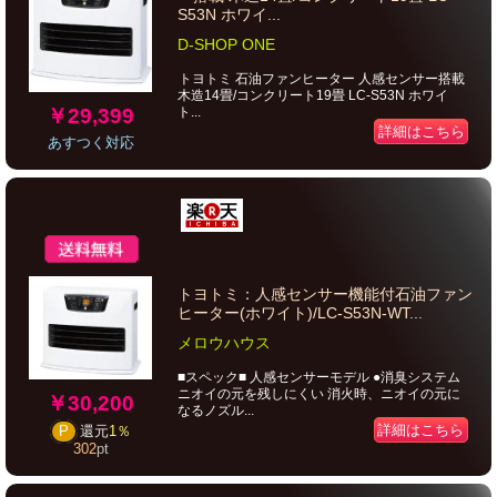
S53N ホワイ...
D-SHOP ONE
トヨトミ 石油ファンヒーター 人感センサー搭載
木造14畳/コンクリート19畳 LC-S53N ホワイ
￥29,399
ト...
詳細はこちら
あすつく対応
トヨトミ：人感センサー機能付石油ファン
ヒーター(ホワイト)/LC-S53N-WT...
メロウハウス
■スペック■ 人感センサーモデル ●消臭システム
ニオイの元を残しにくい 消火時、ニオイの元に
￥30,200
なるノズル...
詳細はこちら
P
還元
1％
302
pt