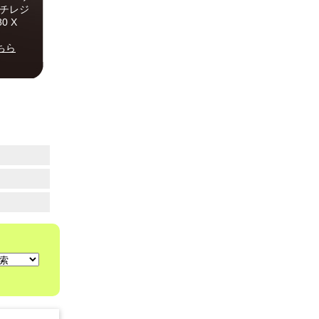
ッチレジ
0 X
ちら