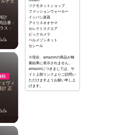
nissen
6 ドルチェ
ツクモネットショップ
ファッションウォーカー
腕時計
イシバシ楽器
年間品番：
アイリスオオヤマ
ガラス：
セレクトスクエア
ビックカメラ
ちら
ベルメゾンネット
セシール
※現在、amazonの商品が検
索結果に表示されません。
amazonにつきましては、サ
イト上部リンクよりご訪問い
ただけますようお願い申し上
チェヴィ
げます。
時計 正
ちら