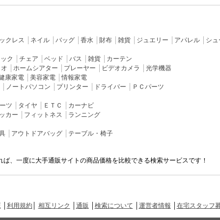
ックレス
│
ネイル
│
バッグ
│
香水
│
財布
│
雑貨
│
ジュエリー
│
アパレル
│
シュ
ラック
│
チェア
│
ベッド
│
バス
│
雑貨
│
カーテン
ィオ
│
ホームシアター
│
プレーヤー
│
ビデオカメラ
│
光学機器
健康家電
│
美容家電
│
情報家電
│
ノートパソコン
│
プリンター
│
ドライバー
│
ＰＣパーツ
ーツ
│
タイヤ
│
ＥＴＣ
│
カーナビ
ッカー
│
フィットネス
│
ランニング
具
│
アウトドアバッグ
│
テーブル・椅子
れば、一度に大手通販サイトの商品価格を比較できる検索サービスです！
E
│
利用規約
│
相互リンク
│
通販
│
検索について
│
運営者情報
│
在宅スタッフ