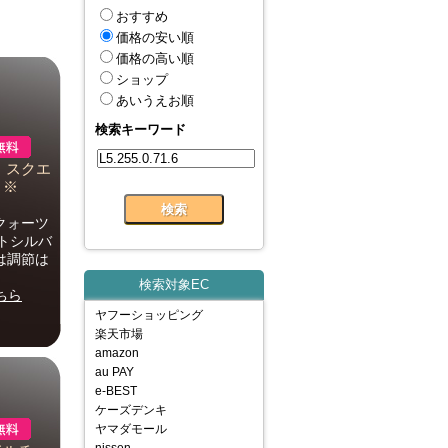
おすすめ
価格の安い順
価格の高い順
ショップ
あいうえお順
検索キーワード
」スクエ
ト※
クォーツ
イトシルバ
は調節は
検索対象EC
ちら
ヤフーショッピング
楽天市場
amazon
au PAY
e-BEST
ケーズデンキ
ヤマダモール