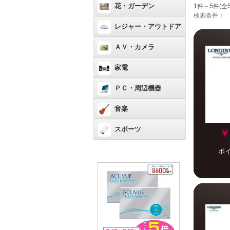
花・ガーデン
1件～5件(全
検索条件：
レジャー・アウトドア
ＡＶ・カメラ
家電
ＰＣ・周辺機器
音楽
スポーツ
￥
ポ