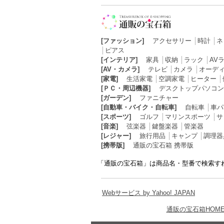
[ファッション]
アクセサリー
│
時計
│
ネ
│
ピアス
[インテリア]
家具
│
収納
│
ラック
│
AV
[AV・カメラ]
テレビ
│
カメラ
│
オーデ
[家電]
生活家電
│
空調家電
│
ヒーター
│
[ＰＣ・周辺機器]
デスクトップパソコン
[ガーデン]
ファニチャー
[自動車・バイク・自転車]
自転車
│
車パ
[スポーツ]
ゴルフ
│
マリンスポーツ
│
サ
[音楽]
弦楽器
│
鍵盤楽器
│
管楽器
[レジャー]
旅行用品
│
キャンプ
│
調理器
[携帯版]
通販の宝石箱 携帯版
「通販の宝石箱」は商品名・型番で検索す
Webサービス by Yahoo! JAPAN
通販の宝石箱HOM