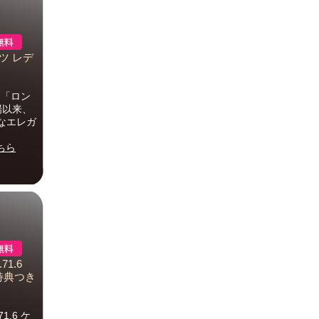
ーツ レデ
6 「ロン
場以来、
なエレガ
ちら
71.6
入特典つき
1.6 ケ