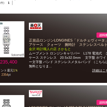
5件)
1
正規品ロンジンLONGINES「ドルチェヴィータ
アケース クォーツ 腕時計 ステンレスベル
金沢 時計職人の店 さかもと
ムーブメント ロンジンキャリパー L178 電池式 
ケース ステンレス 20.5x32.0mm 文字盤 ホワ
235,400
ー文字盤 バンド ステンレスメタルバンド （こちら
無料となりま...
詳細はこ
イント還元
1％
2354
pt