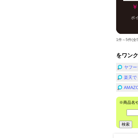
￥
ポ
1件～5件(全
をワン
ヤフー
楽天で「
AMA
※商品名