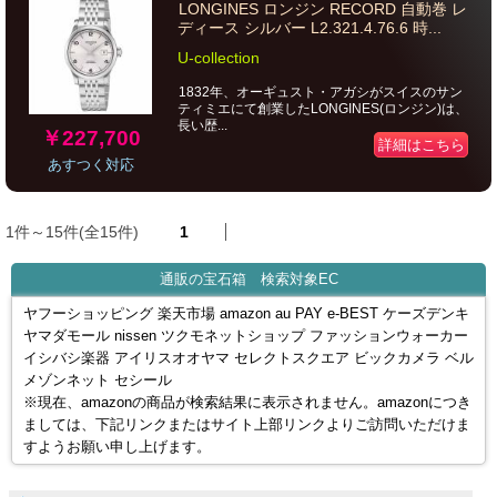
LONGINES ロンジン RECORD 自動巻 レ
ディース シルバー L2.321.4.76.6 時...
U-collection
1832年、オーギュスト・アガシがスイスのサン
ティミエにて創業したLONGINES(ロンジン)は、
長い歴...
￥227,700
詳細はこちら
あすつく対応
1件～15件(全15件)
1
通販の宝石箱 検索対象EC
ヤフーショッピング 楽天市場 amazon au PAY e-BEST ケーズデンキ
ヤマダモール nissen ツクモネットショップ ファッションウォーカー
イシバシ楽器 アイリスオオヤマ セレクトスクエア ビックカメラ ベル
メゾンネット セシール
※現在、amazonの商品が検索結果に表示されません。amazonにつき
ましては、下記リンクまたはサイト上部リンクよりご訪問いただけま
すようお願い申し上げます。