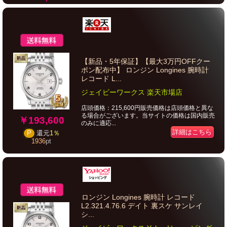
【新品・5年保証】【最大3万円OFFクー
ポン配布中】 ロンジン Longines 腕時計
レコード L...
ジェイビーワークス 楽天市場店
店頭価格：215,600円販売価格は店頭価格と異な
る場合がございます。当サイトの価格は国内販売
￥193,600
のみに適応...
詳細はこちら
P
還元
1％
1936
pt
ロンジン Longines 腕時計 レコード
L2.321.4.76.6 デイト 裏スケ サンレイ
シ...