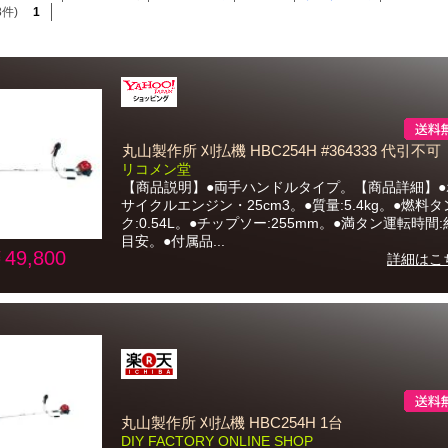
8件)
1
丸山製作所 刈払機 HBC254H #364333 代引不可
リコメン堂
【商品説明】●両手ハンドルタイプ。【商品詳細】●
サイクルエンジン・25cm3。●質量:5.4kg。●燃料タ
ク:0.54L。●チップソー:255mm。●満タン運転時間:
目安。●付属品...
49,800
詳細はこ
丸山製作所 刈払機 HBC254H 1台
DIY FACTORY ONLINE SHOP