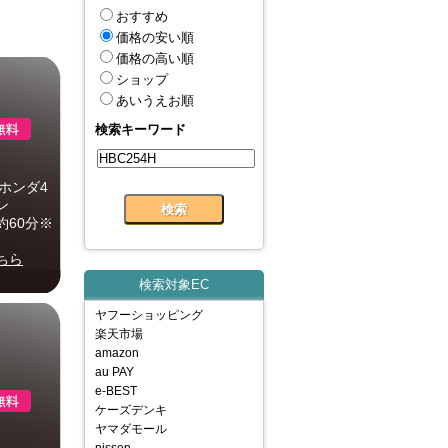
おすすめ
価格の安い順
価格の高い順
ショップ
あいうえお順
検索キーワード
ホンダ4
ン
約60分※
ちら
検索対象EC
ヤフーショッピング
楽天市場
amazon
au PAY
e-BEST
ケーズデンキ
ヤマダモール