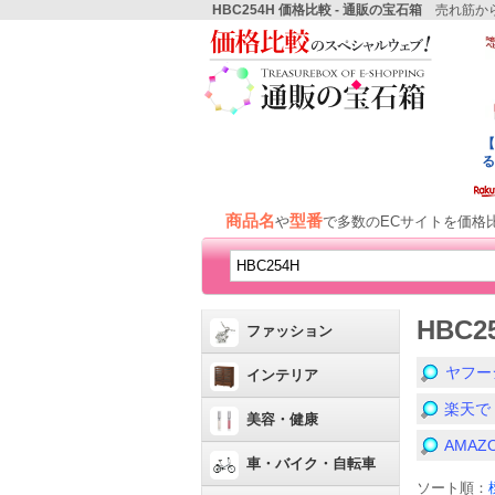
HBC254H 価格比較 - 通販の宝石箱
売れ筋から
商品名
型番
や
で多数のECサイトを価格
HBC
ファッション
ヤフー
インテリア
楽天で
美容・健康
AMA
車・バイク・自転車
ソート順：