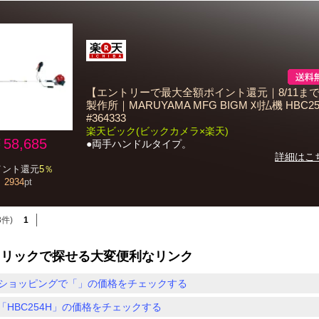
【エントリーで最大全額ポイント還元｜8/11まで
製作所｜MARUYAMA MFG BIGM 刈払機 HBC25
#364333
楽天ビック(ビックカメラ×楽天)
58,685
●両手ハンドルタイプ。
詳細はこ
イント還元
5％
2934
pt
8件)
1
クリックで探せる大変便利なリンク
ショッピングで「」の価格をチェックする
「HBC254H」の価格をチェックする