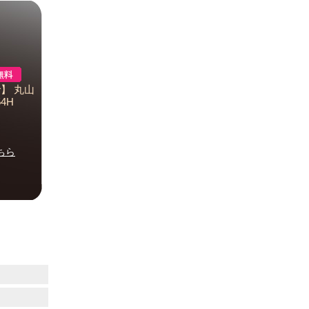
】 丸山
4H
ちら