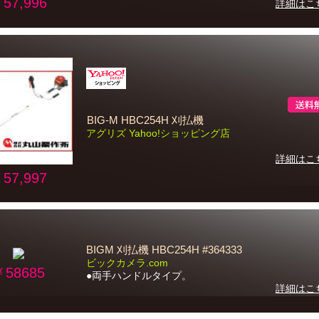
57,996
詳細はこ
BIG-M HBC254H 刈払機
アグリズ Yahoo!ショッピング店
詳細はこ
57,997
BIGM 刈払機 HBC254H #364333
ビックカメラ.com
￥58685
●両手ハンドルタイプ。
詳細はこ