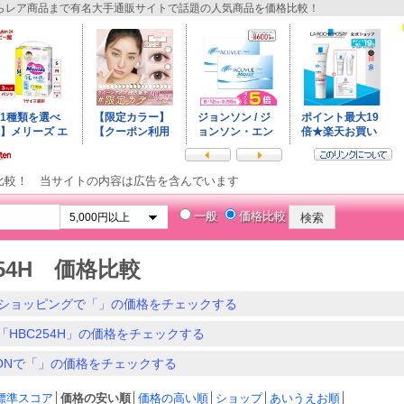
レア商品まで有名大手通販サイトで話題の人気商品を価格比較！
比較！ 当サイトの内容は広告を含んでいます
一般
価格比較
254H 価格比較
ショッピングで「」の価格をチェックする
「HBC254H」の価格をチェックする
ZONで「」の価格をチェックする
標準スコア
│
価格の安い順
│
価格の高い順
│
ショップ
│
あいうえお順
│