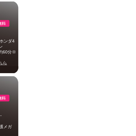
ホンダ4
ン
約60分※
ちら
・
保護メガ