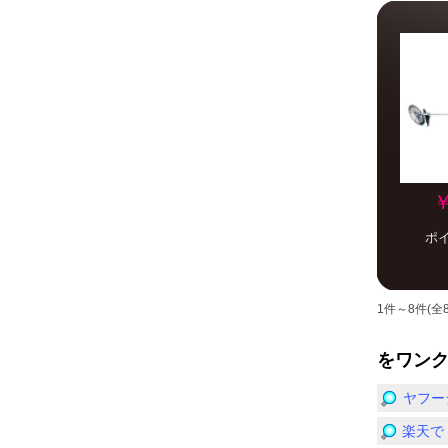
￥
ポ
1件～8件(全
をワン
ヤフー
楽天で