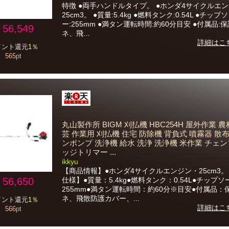
特徴 ●両手ハンドルタイプ。 ●ホンダ4サイクルエ
25cm3。 ●質量:5.4kg ●燃料タンク:0.54L ●チップソ
ー:255mm ●満タン運転時間:約60分目安 ●付属品:
56,549
ネ、飛...
詳細はこ
イント還元
1％
565
pt
丸山製作所 BIGM 刈払機 HBC254H 屋外作業 農
芸 作業用 刈払機 住宅 防除機 背負式 噴霧器 散
ンポンプ 洗浄機 給水 洗浄 洗浄機 米作業 チェン
ッジトリマー ...
ikkyu
【商品情報】●ホンダ4サイクルエンジン・25cm3
56,650
仕様】●質量：5.4kg●燃料タンク：0.54L●チップソ
255mm●満タン運転時間：約60分※目安●付属品：
ネ、飛散防護カバー、...
イント還元
1％
詳細はこ
566
pt