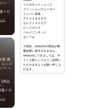
nissen
ンジン・
ツクモネットショップ
ファッションウォーカー
保護メガ
イシバシ楽器
アイリスオオヤマ
ちら
セレクトスクエア
ビックカメラ
ベルメゾンネット
セシール
※現在、amazonの商品が検
索結果に表示されません。
amazonにつきましては、サ
林業 園
イト上部リンクよりご訪問い
布 エンジ
ただけますようお願い申し上
ソー ヘ
げます。
。【商品
ー：
保護メガ
ちら