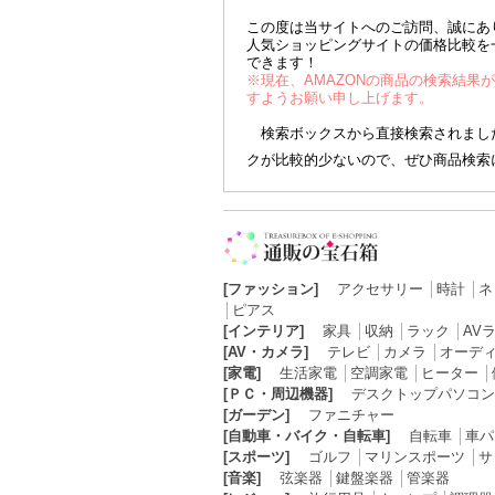
この度は当サイトへのご訪問、誠にあ
人気ショッピングサイトの価格比較を
できます！
※現在、AMAZONの商品の検索結果
すようお願い申し上げます。
検索ボックスから直接検索されました
クが比較的少ないので、ぜひ商品検索
[ファッション]
アクセサリー
│
時計
│
ネ
│
ピアス
[インテリア]
家具
│
収納
│
ラック
│
AV
[AV・カメラ]
テレビ
│
カメラ
│
オーデ
[家電]
生活家電
│
空調家電
│
ヒーター
│
[ＰＣ・周辺機器]
デスクトップパソコン
[ガーデン]
ファニチャー
[自動車・バイク・自転車]
自転車
│
車パ
[スポーツ]
ゴルフ
│
マリンスポーツ
│
サ
[音楽]
弦楽器
│
鍵盤楽器
│
管楽器