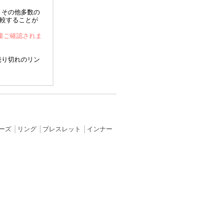
、その他多数の
比較することが
直接ご確認されま
売り切れのリン
ーズ
│
リング
│
ブレスレット
│
インナー