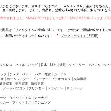
りがとうございます。当サイトではヤフー、ＡＭＡＺＯＮ、楽天はもちろん
一度に実現します。 とくに、商品名、型番で検索された場合、多くのECを
が表示されません。AMAZONにつきましてはHP上部のAMAZONリンクより
商品は「リアルタイムの情報に近い」です。そのためで価格比較サイトで
にご利用いただけましたら幸いです。
ブックマークする(IE専用)
ックレス
│
ネイル
│
バッグ
│
香水
│
財布
│
雑貨
│
ジュエリー
│
アパレル
│
シュ
ラック
│
チェア
│
ベッド
│
バス
│
雑貨
│
カーテン
ィオ
│
ホームシアター
│
プレーヤー
│
ビデオカメラ
│
光学機器
健康家電
│
美容家電
│
情報家電
│
ノートパソコン
│
プリンター
│
ドライバー
│
ＰＣパーツ
ーツ
│
タイヤ
│
ＥＴＣ
│
カーナビ
ッカー
│
フィットネス
│
ランニング