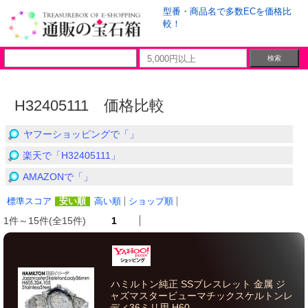
型番・商品名で多数ECを価格比
較！
H32405111 価格比較
ヤフーショッピングで「」
楽天で「H32405111」
AMAZONで「」
標準スコア
安い順
高い順
ショップ順
1件～15件(全15件)
1
ハミルトン純正 SSブレスレット 金属 ジ
ャズマスタービューマチックスケルトンレ
ディ36ミリ用 H60...