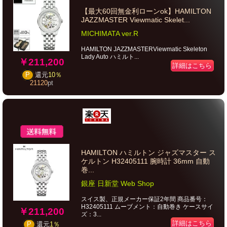
【最大60回無金利ローンok】HAMILTON
JAZZMASTER Viewmatic Skelet...
MICHIMATA ver.R
HAMILTON JAZZMASTERViewmatic Skeleton
Lady Auto ハミルト...
￥211,200
詳細はこちら
P
還元
10％
21120
pt
HAMILTON ハミルトン ジャズマスター ス
ケルトン H32405111 腕時計 36mm 自動
巻...
銀座 日新堂 Web Shop
スイス製、正規メーカー保証2年間 商品番号：
H32405111 ムーブメント：自動巻き ケースサイ
￥211,200
ズ：3...
詳細はこちら
P
還元
1％