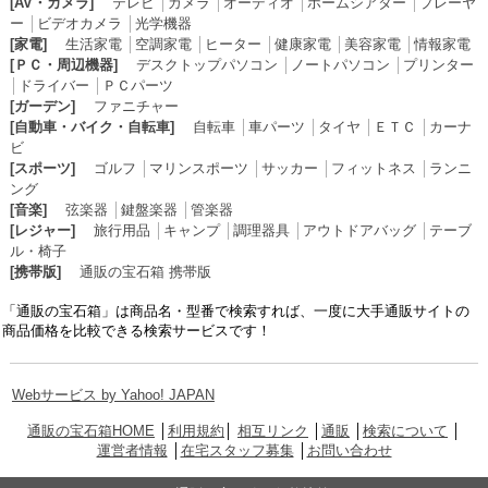
[AV・カメラ]
テレビ
│
カメラ
│
オーディオ
│
ホームシアター
│
プレーヤ
ー
│
ビデオカメラ
│
光学機器
[家電]
生活家電
│
空調家電
│
ヒーター
│
健康家電
│
美容家電
│
情報家電
[ＰＣ・周辺機器]
デスクトップパソコン
│
ノートパソコン
│
プリンター
│
ドライバー
│
ＰＣパーツ
[ガーデン]
ファニチャー
[自動車・バイク・自転車]
自転車
│
車パーツ
│
タイヤ
│
ＥＴＣ
│
カーナ
ビ
[スポーツ]
ゴルフ
│
マリンスポーツ
│
サッカー
│
フィットネス
│
ランニ
ング
[音楽]
弦楽器
│
鍵盤楽器
│
管楽器
[レジャー]
旅行用品
│
キャンプ
│
調理器具
│
アウトドアバッグ
│
テーブ
ル・椅子
[携帯版]
通販の宝石箱 携帯版
「通販の宝石箱」は商品名・型番で検索すれば、一度に大手通販サイトの
商品価格を比較できる検索サービスです！
Webサービス by Yahoo! JAPAN
通販の宝石箱HOME
│
利用規約
│
相互リンク
│
通販
│
検索について
│
運営者情報
│
在宅スタッフ募集
│
お問い合わせ