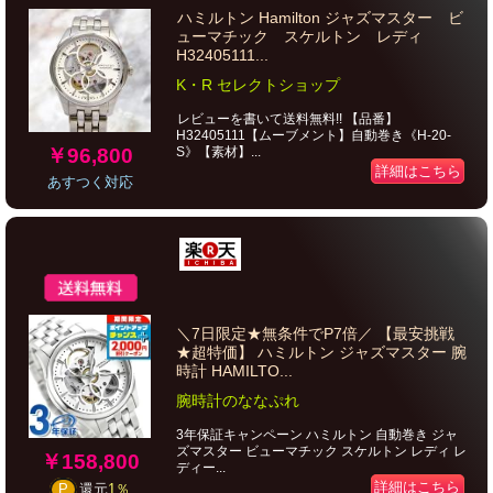
ハミルトン Hamilton ジャズマスター ビ
ューマチック スケルトン レディ
H32405111...
K・R セレクトショップ
レビューを書いて送料無料!! 【品番】
H32405111【ムーブメント】自動巻き《H-20-
￥96,800
S》【素材】...
詳細はこちら
あすつく対応
＼7日限定★無条件でP7倍／ 【最安挑戦
★超特価】 ハミルトン ジャズマスター 腕
時計 HAMILTO...
腕時計のななぷれ
3年保証キャンペーン ハミルトン 自動巻き ジャ
ズマスター ビューマチック スケルトン レディ レ
￥158,800
ディー...
詳細はこちら
P
還元
1％