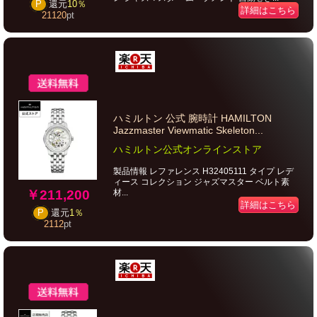
P
還元
10％
詳細はこちら
21120
pt
ハミルトン 公式 腕時計 HAMILTON
Jazzmaster Viewmatic Skeleton...
ハミルトン公式オンラインストア
製品情報 レファレンス H32405111 タイプ レデ
ィース コレクション ジャズマスター ベルト素
￥211,200
材...
詳細はこちら
P
還元
1％
2112
pt