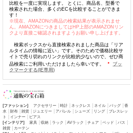
比較を一度に実現します。 とくに、商品名、型番で
検索された場合、多くのECを比較することができま
す！
※現在、AMAZONの商品の検索結果が表示されませ
ん。AMAZONにつきましてはHP上部のAMAZONリン
クより直接ご確認されますようお願い申し上げます。
検索ボックスから直接検索されました商品は「リア
ルタイムの情報に近い」です。そのためで価格比較サ
イトで売り切れのリンクが比較的少ないので、ぜひ商
品検索にご利用いただけましたら幸いです。
ブッ
クマークする(IE専用)
[ファッション]
アクセサリー
│
時計
│
ネックレス
│
ネイル
│
バッグ
│
香
水
│
財布
│
雑貨
│
ジュエリー
│
アパレル
│
シューズ
│
リング
│
ブレスレッ
ト
│
インナー
│
ピアス
[インテリア]
家具
│
収納
│
ラック
│
AVラック
│
チェア
│
ベッド
│
バス
│
雑貨
│
カーテン