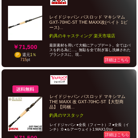
レイドジャパン バスロッド マキシマム
GXT-70HC-ST THE MAXX改(ベイト 1ピ
ース)...
釣具のキャスティング 楽天市場店
最新素材を用いて大幅にアップデート。全てはバ
￥71,500
スを釣る為に…。無駄を全て削ぎ落し洗練された
ブランクスに、現...
P
還元
1％
715
pt
詳細はこちら
レイドジャパン バスロッド マキシマム
THE MAXX 改 GXT-70HC-ST【大型商
品】【同梱...
釣具のマスタック
レイドジャパン ●全長（フィート）:7 ●全長（イ
ンチ）:0 ●ルアーウェイト1:MAX1/2oz. ...
詳細はこちら
￥71,500