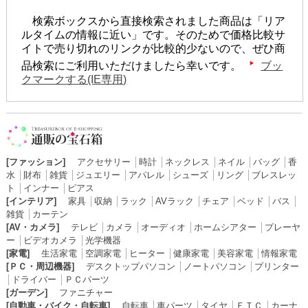
検索ボックスから直接検索されました商品は「リア
ルタイムの情報に近い」です。そのためで価格比較サ
イトで売り切れのリンクが比較的少ないので、ぜひ商
品検索にご利用いただけましたら幸いです。
ブッ
クマークする(IE専用)
[ファッション]
アクセサリー
│
時計
│
ネックレス
│
ネイル
│
バッグ
│
香
水
│
財布
│
雑貨
│
ジュエリー
│
アパレル
│
シューズ
│
リング
│
ブレスレッ
ト
│
インナー
│
ピアス
[インテリア]
家具
│
収納
│
ラック
│
AVラック
│
チェア
│
ベッド
│
バス
│
雑貨
│
カーテン
[AV・カメラ]
テレビ
│
カメラ
│
オーディオ
│
ホームシアター
│
プレーヤ
ー
│
ビデオカメラ
│
光学機器
[家電]
生活家電
│
空調家電
│
ヒーター
│
健康家電
│
美容家電
│
情報家電
[ＰＣ・周辺機器]
デスクトップパソコン
│
ノートパソコン
│
プリンター
│
ドライバー
│
ＰＣパーツ
[ガーデン]
ファニチャー
[自動車・バイク・自転車]
自転車
│
車パーツ
│
タイヤ
│
ＥＴＣ
│
カーナ