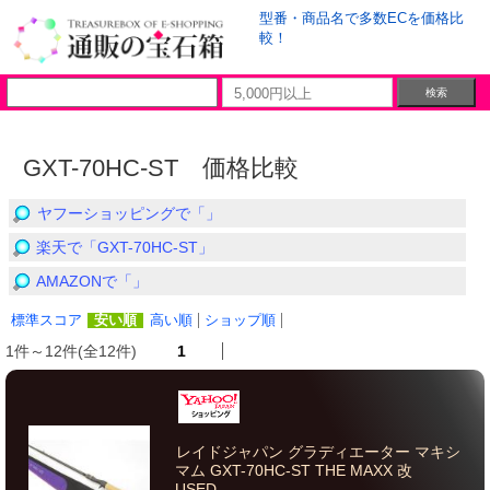
型番・商品名で多数ECを価格比
較！
GXT-70HC-ST 価格比較
ヤフーショッピングで「」
楽天で「GXT-70HC-ST」
AMAZONで「」
標準スコア
安い順
高い順
ショップ順
1件～12件(全12件)
1
レイドジャパン グラディエーター マキシ
マム GXT-70HC-ST THE MAXX 改
USED...