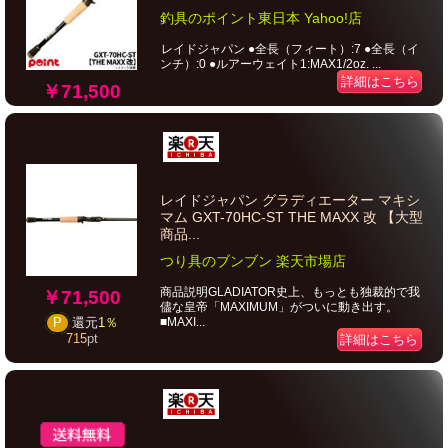
釣具のポイント東日本 Yahoo!店
レイドジャパン ●全長（フィート）:7 ●全長（イ
ンチ）:0 ●ルアーウェイト1:MAX1/2oz. ...
詳細はこちら
￥71,500
レイドジャパン グラディエーター マキシ
マム GXT-70HC-ST THE MAXX 改 【大型
商品...
つり具のブンブン 楽天市場店
商品説明GLADIATOR史上、もっとも独裁的で我
￥71,500
儘な皇帝「MAXIMUM」がついに動き出す。
■MAXI...
P
還元
1％
715
pt
詳細はこちら