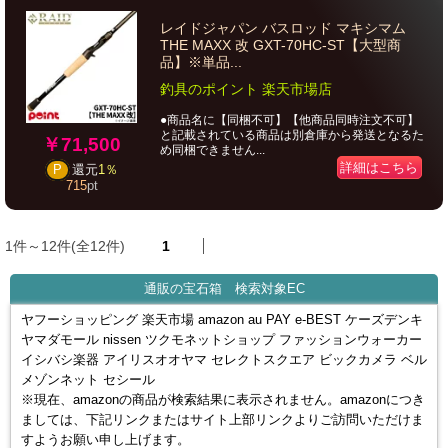
レイドジャパン バスロッド マキシマム
THE MAXX 改 GXT-70HC-ST【大型商
品】※単品...
釣具のポイント 楽天市場店
●商品名に【同梱不可】【他商品同時注文不可】
と記載されている商品は別倉庫から発送となるた
￥71,500
め同梱できません...
詳細はこちら
P
還元
1％
715
pt
1件～12件(全12件)
1
通販の宝石箱 検索対象EC
ヤフーショッピング 楽天市場 amazon au PAY e-BEST ケーズデンキ
ヤマダモール nissen ツクモネットショップ ファッションウォーカー
イシバシ楽器 アイリスオオヤマ セレクトスクエア ビックカメラ ベル
メゾンネット セシール
※現在、amazonの商品が検索結果に表示されません。amazonにつき
ましては、下記リンクまたはサイト上部リンクよりご訪問いただけま
すようお願い申し上げます。