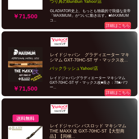
つり具のBunBun Yahoo!店
GLADIATOR史上、もっとも独裁的で我儘な皇帝
￥71,500
「MAXIMUM」がついに動き出す。■MAXIMUM
コ...
詳細はこちら
レイドジャパン グラディエーター マキ
シマム GXT-70HC-ST ザ・マックス改...
バックラッシュYahoo!店
レイドジャパングラディエーター マキシマム
GXT-70HC-ST ザ・マックス改■長さ：7ft■パワ
ー...
￥71,500
詳細はこちら
レイドジャパン バスロッド マキシマム
THE MAXX 改 GXT-70HC-ST【大型商
品】【同梱...