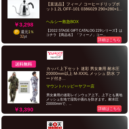
【直送品】フィーノ コーヒードリップポ
ット1.2L OFF-101 0386029 290×280×1...
ヘルシー救急BOX
￥3,298
【2022 STAGE GIFT CATALOG 229シリーズ】は
P
還元
1％
コチラ 【商品名】 「フィーノ」コー...
32
pt
詳細はこちら
カッパ 上下セット 迷彩 男女兼用 耐水圧
20000mm以上 M-XXXL メッシュ 防水 フ
ード付き...
マウントハッピーヤフー店
男女兼用の迷彩レインウェア上下。上下とも裏地
メッシュ生地で湿気や蒸れを防ぎます。耐水圧
20000mmで、...
￥3,390
詳細はこちら