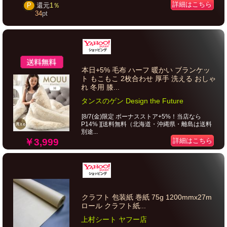
詳細はこちら
P
還元
1％
34
pt
本日+5% 毛布 ハーフ 暖かい ブランケッ
ト もこもこ 2枚合わせ 厚手 洗える おしゃ
れ 冬用 膝...
タンスのゲン Design the Future
[8/7(金)限定 ボーナスストア+5%！当店なら
P14% ][送料無料（北海道・沖縄県・離島は送料
別途...
￥3,999
詳細はこちら
クラフト 包装紙 巻紙 75g 1200mmx27m
ロール クラフト紙...
上村シート ヤフー店