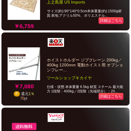
上之島屋 US Imports
サイズ(約):90*140*0.5cm本体重量(約):1500g材
質:表地:アクリル50%、ポリエステル...
詳細はこちら
￥6,759
ホイストホルダー ジブクレーン 200kg／
400kg 1200mm 電動ホイスト用 オプショ
ンフレー...
ツールショップキカイヤ
￥7,080
仕様・状態 本体重量 6.5kg 材質 スチール 最大能
力 1段階：400kg／2段階（先端部分）：20...
P
還元
1％
詳細はこちら
70
pt