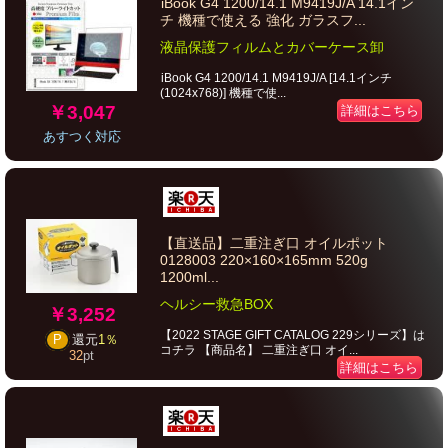
iBook G4 1200/14.1 M9419J/A 14.1イン
チ 機種で使える 強化 ガラスフ...
液晶保護フィルムとカバーケース卸
iBook G4 1200/14.1 M9419J/A [14.1インチ
(1024x768)] 機種で使...
￥3,047
詳細はこちら
あすつく対応
【直送品】二重注ぎ口 オイルポット
0128003 220×160×165mm 520g
1200ml...
ヘルシー救急BOX
￥3,252
【2022 STAGE GIFT CATALOG 229シリーズ】は
P
還元
1％
コチラ 【商品名】 二重注ぎ口 オイ...
32
pt
詳細はこちら