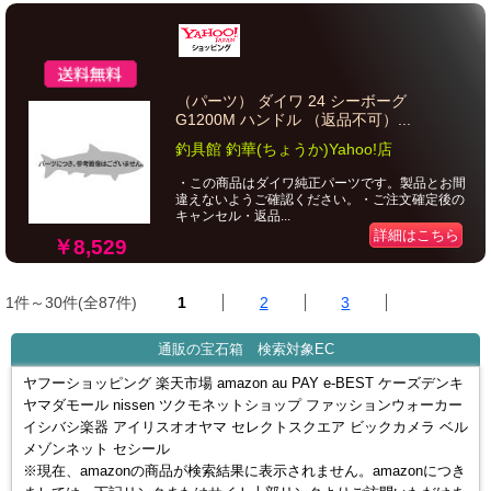
（パーツ） ダイワ 24 シーボーグ
G1200M ハンドル （返品不可）...
釣具館 釣華(ちょうか)Yahoo!店
・この商品はダイワ純正パーツです。製品とお間
違えないようご確認ください。・ご注文確定後の
キャンセル・返品...
詳細はこちら
￥8,529
1件～30件(全87件)
1
2
3
通販の宝石箱 検索対象EC
ヤフーショッピング 楽天市場 amazon au PAY e-BEST ケーズデンキ
ヤマダモール nissen ツクモネットショップ ファッションウォーカー
イシバシ楽器 アイリスオオヤマ セレクトスクエア ビックカメラ ベル
メゾンネット セシール
※現在、amazonの商品が検索結果に表示されません。amazonにつき