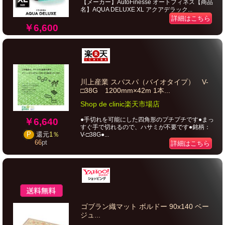
【メーカー】AutoFinesse オートフィネス【商品
名】AQUA DELUXE XL アクアデラック...
詳細はこちら
￥6,600
川上産業 スパスパ（バイオタイプ） V-
□38G 1200mm×42m 1本...
Shop de clinic楽天市場店
●手切れを可能にした四角形のプチプチです●まっ
￥6,640
すぐ手で切れるので、ハサミが不要です●銘柄：
P
還元
1％
V-□38G●...
66
pt
詳細はこちら
ゴブラン織マット ボルドー 90x140 ベー
ジュ...