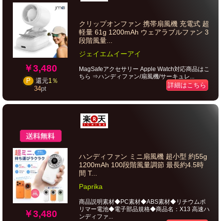
クリップオンファン 携帯扇風機 充電式 超
軽量 61g 1200mAh ウェアラブルファン 3
段階風量...
ジェイエムイーアイ
￥3,480
MagSafeアクセサリー Apple Watch対応商品はこ
ちら ⇒ハンディファン/扇風機/サーキュレ...
P
還元
1％
詳細はこちら
34
pt
ハンディファン ミニ扇風機 超小型 約55g
1200mAh 100段階風量調節 最長約4.5時
間 T...
Paprika
商品説明素材◆PC素材◆ABS素材◆リチウムポ
リマー電池◆電子部品規格◆商品名：X13 高速ハ
￥3,480
ンディファ...