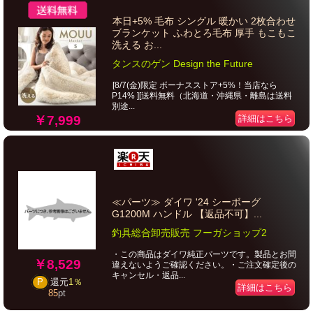
本日+5% 毛布 シングル 暖かい 2枚合わせ
ブランケット ふわとろ毛布 厚手 もこもこ
洗える お...
タンスのゲン Design the Future
[8/7(金)限定 ボーナスストア+5%！当店なら
P14% ][送料無料（北海道・沖縄県・離島は送料
別途...
￥7,999
詳細はこちら
≪パーツ≫ ダイワ '24 シーボーグ
G1200M ハンドル 【返品不可】...
釣具総合卸売販売 フーガショップ2
・この商品はダイワ純正パーツです。製品とお間
￥8,529
違えないようご確認ください。・ご注文確定後の
キャンセル・返品...
P
還元
1％
詳細はこちら
85
pt