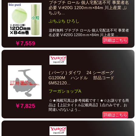
プチプチ ロール 個人宅配送不可 事業者名
必要 V-#20G 1200ｍｍ×84m 川上産業 ぷ
ちぷち...
ぷちぷち ひろし
送料無料 プチプチ ロール 個人宅配送不可 事業者
名必要 V-#20G 1200ｍｍ×84m 川上産業 ...
詳細はこちら
￥7,559
( パーツ ) ダイワ 24 シーボーグ
G1200M ハンドル 部品コード
6M52120...
フーガショップA
☆★掲載写真は参考掲載です！★☆お譲りする商
￥7,825
品は【上記タイトル記載商品】1点のみです。お
間違いのないよう...
詳細はこちら