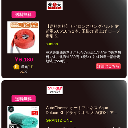
【送料無料】ナイロンスリングベルト 耐
荷重5.0t×10m 1本 / 玉掛け 吊上げ ロープ
牽引 5...
sunton
発送詳細発送料金こちらの商品は宅配便で送料無
料です。北海道330円（税込）沖縄離島一部特定
￥6,180
地域は550円...
詳細はこちら
P
還元
1％
61
pt
AutoFinesse オートフィネス Aqua
Deluxe XL ドライタオル 大 AQDXL ア...
GRANTZ ONE