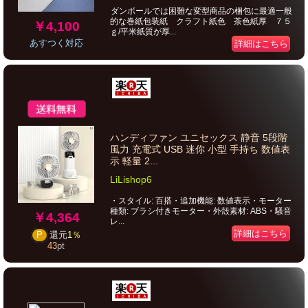
ダンボールでは困難な変型商品の梱包に最適一般
的な巻紙包装紙 クラフト紙色 茶色紙厚 ７５
￥4,100
ｇ/平米紙質が厚...
あすつく対応
詳細はこちら
ハンディファン ユニセックス 静音 5段階
風力 充電式 USB 迷你 小型 手持ち 数値表
示 軽量 2...
LiLishop6
・スタイル: 百搭・追加機能: 数値表示・モーター
種類: ブラシ付きモーター・外殻素材: ABS・騒音
￥4,364
レ...
詳細はこちら
P
還元
1％
43
pt