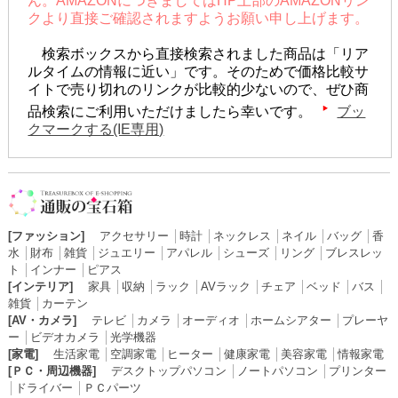
ん。AMAZONにつきましてはHP上部のAMAZONリン
クより直接ご確認されますようお願い申し上げます。
検索ボックスから直接検索されました商品は「リア
ルタイムの情報に近い」です。そのためで価格比較サ
イトで売り切れのリンクが比較的少ないので、ぜひ商
品検索にご利用いただけましたら幸いです。
ブッ
クマークする(IE専用)
[ファッション]
アクセサリー
│
時計
│
ネックレス
│
ネイル
│
バッグ
│
香
水
│
財布
│
雑貨
│
ジュエリー
│
アパレル
│
シューズ
│
リング
│
ブレスレッ
ト
│
インナー
│
ピアス
[インテリア]
家具
│
収納
│
ラック
│
AVラック
│
チェア
│
ベッド
│
バス
│
雑貨
│
カーテン
[AV・カメラ]
テレビ
│
カメラ
│
オーディオ
│
ホームシアター
│
プレーヤ
ー
│
ビデオカメラ
│
光学機器
[家電]
生活家電
│
空調家電
│
ヒーター
│
健康家電
│
美容家電
│
情報家電
[ＰＣ・周辺機器]
デスクトップパソコン
│
ノートパソコン
│
プリンター
│
ドライバー
│
ＰＣパーツ