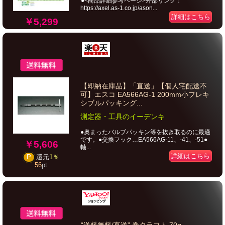
●<商品詳細参考ページ>外部リンク：
https://axel.as-1.co.jp/ason...
詳細はこちら
￥5,299
【即納在庫品】「直送」【個人宅配送不
可】エスコ EA566AG-1 200mm小フレキ
シブルパッキング...
測定器・工具のイーデンキ
●奥まったバルブパッキン等を抜き取るのに最適
です。●交換フック…EA566AG-11、-41、-51●
￥5,606
軸...
詳細はこちら
P
還元
1％
56
pt