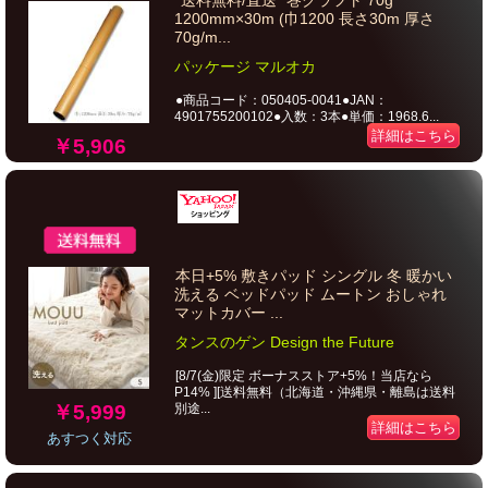
“送料無料/直送” 巻クラフト 70g
1200mm×30m (巾1200 長さ30m 厚さ
70g/m...
パッケージ マルオカ
●商品コード：050405-0041●JAN：
4901755200102●入数：3本●単価：1968.6...
詳細はこちら
￥5,906
本日+5% 敷きパッド シングル 冬 暖かい
洗える ベッドパッド ムートン おしゃれ
マットカバー ...
タンスのゲン Design the Future
[8/7(金)限定 ボーナスストア+5%！当店なら
P14% ][送料無料（北海道・沖縄県・離島は送料
￥5,999
別途...
詳細はこちら
あすつく対応