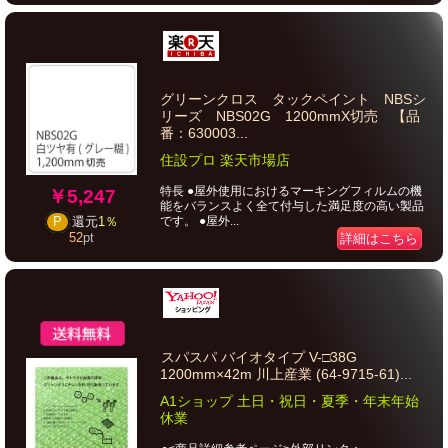
グリーンクロス タックペイント NBSシ
リーズ NBS02G 1200mmX切売 【品
番：630003...
住設プロ 楽天市場店
特長 ●屋外使用におけるマーキングフィルムの機
￥5,247
能をバランスよく全て付与した満足度の高い製品
です。 ●屋外...
P
還元
1％
52
pt
詳細はこちら
スパスパ バイオタイプ V-□38G
1200mm×42m 川上産業 (64-9715-61)...
A1ショップ 土日・祝日・夏季・年末年始
休業