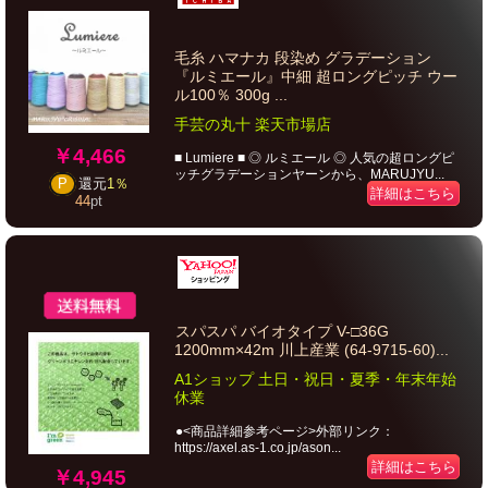
毛糸 ハマナカ 段染め グラデーション
『ルミエール』中細 超ロングピッチ ウー
ル100％ 300g ...
手芸の丸十 楽天市場店
￥4,466
■ Lumiere ■ ◎ ルミエール ◎ 人気の超ロングピ
ッチグラデーションヤーンから、MARUJYU...
P
還元
1％
詳細はこちら
44
pt
スパスパ バイオタイプ V-□36G
1200mm×42m 川上産業 (64-9715-60)...
A1ショップ 土日・祝日・夏季・年末年始
休業
●<商品詳細参考ページ>外部リンク：
https://axel.as-1.co.jp/ason...
詳細はこちら
￥4,945