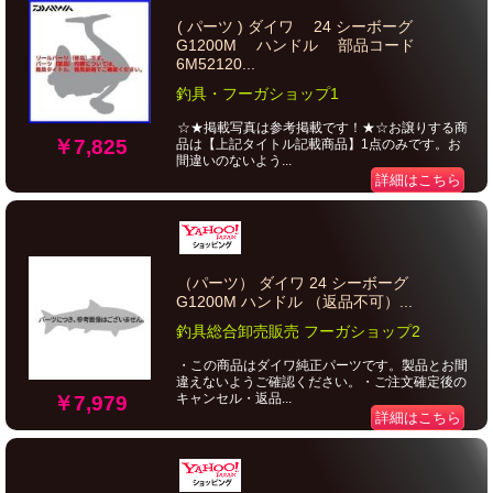
( パーツ ) ダイワ 24 シーボーグ
G1200M ハンドル 部品コード
6M52120...
釣具・フーガショップ1
☆★掲載写真は参考掲載です！★☆お譲りする商
￥7,825
品は【上記タイトル記載商品】1点のみです。お
間違いのないよう...
詳細はこちら
（パーツ） ダイワ 24 シーボーグ
G1200M ハンドル （返品不可）...
釣具総合卸売販売 フーガショップ2
・この商品はダイワ純正パーツです。製品とお間
違えないようご確認ください。・ご注文確定後の
キャンセル・返品...
￥7,979
詳細はこちら