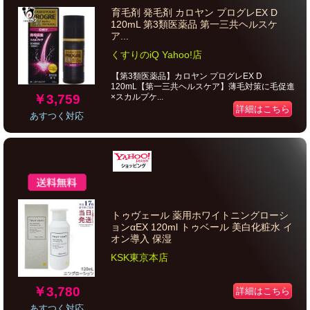
育毛剤 発毛剤 カロヤン プログレEX D
120mL 第3類医薬品 第一三共ヘルスケ
ア...
くすりのiQ Yahoo!店
【第3類医薬品】カロヤン プログレEX D
120mL【第一三共ヘルスケア】薄毛対策に毛促進
￥3,759
×スカルプケ...
詳細はこちら
あすつく対応
トゥヴェール 薬用ホワイトニングローシ
ョンαEX 120ml トゥベール 美白化粧水 イ
オン導入 保湿
KSK東京本店
￥3,780
詳細はこちら
あすつく対応