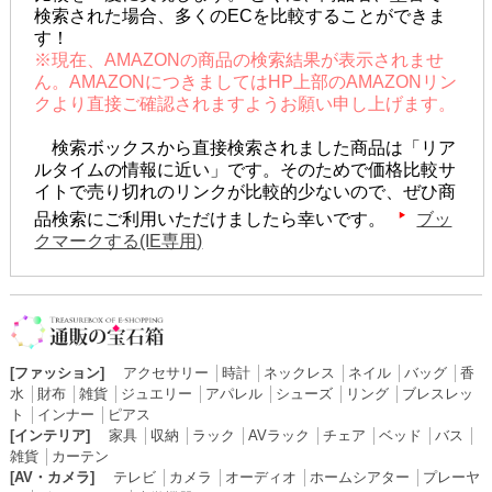
検索された場合、多くのECを比較することができま
す！
※現在、AMAZONの商品の検索結果が表示されませ
ん。AMAZONにつきましてはHP上部のAMAZONリン
クより直接ご確認されますようお願い申し上げます。
検索ボックスから直接検索されました商品は「リア
ルタイムの情報に近い」です。そのためで価格比較サ
イトで売り切れのリンクが比較的少ないので、ぜひ商
品検索にご利用いただけましたら幸いです。
ブッ
クマークする(IE専用)
[ファッション]
アクセサリー
│
時計
│
ネックレス
│
ネイル
│
バッグ
│
香
水
│
財布
│
雑貨
│
ジュエリー
│
アパレル
│
シューズ
│
リング
│
ブレスレッ
ト
│
インナー
│
ピアス
[インテリア]
家具
│
収納
│
ラック
│
AVラック
│
チェア
│
ベッド
│
バス
│
雑貨
│
カーテン
[AV・カメラ]
テレビ
│
カメラ
│
オーディオ
│
ホームシアター
│
プレーヤ