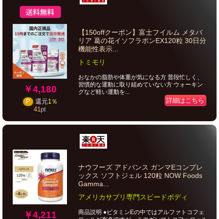
【150offクーポン】富士フイルム メタバ
リア 葛の花イソフラボンEX120粒 30日分
機能性表示...
トミモリ
おなかの脂肪や体重が気になる方 普段忙しく、
習慣的な運動に取り組めていない方 ウォーキン
￥4,180
グなど軽い運動を...
詳細はこちら
P
還元
1％
41
pt
ナウフーズ アドバンス ガンマEコンプレ
ックス ソフトジェル 120粒 NOW Foods
Gamma...
アメリカサプリ専門スピードボディ
商品説明 ●ビタミンEの中ではアルファトコフェ
￥4,211