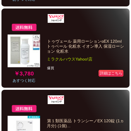
トゥヴェール 薬用ローションαEX 120ml
トゥベール 化粧水 イオン導入 保湿ローシ
ョン 化粧水
ミラクルハウスYahoo!店
爆買
￥3,780
詳細はこちら
あすつく対応
第１類医薬品 トランシーノEX 120錠 (1ヵ
月分) (1個)...