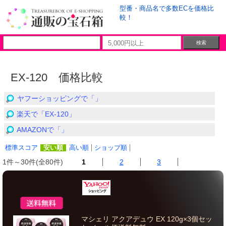
型番・商品名で多数ECを価格比
較！
EX-120 価格比較
ヤフーショッピングで「」
楽天で「EX-120」
AMAZONで「」
標準スコア
安い順
高い順
ショップ順
1件～30件(全80件)
1
2
3
マシェリ アクアデュウ EX 120g×3個セッ