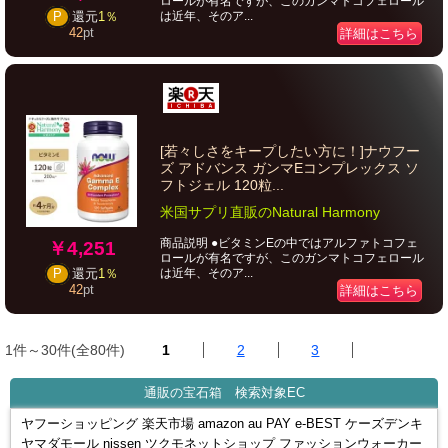
ロールが有名ですが、このガンマトコフェロール
は近年、そのア...
P
還元
1％
42
pt
詳細はこちら
[若々しさをキープしたい方に！]ナウフー
ズ アドバンス ガンマEコンプレックス ソ
フトジェル 120粒...
米国サプリ直販のNatural Harmony
商品説明 ●ビタミンEの中ではアルファトコフェ
￥4,251
ロールが有名ですが、このガンマトコフェロール
は近年、そのア...
P
還元
1％
42
pt
詳細はこちら
1件～30件(全80件)
1
2
3
通販の宝石箱 検索対象EC
ヤフーショッピング 楽天市場 amazon au PAY e-BEST ケーズデンキ
ヤマダモール nissen ツクモネットショップ ファッションウォーカー