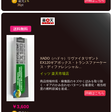
詳細はこちら
P
還元
1％
36
pt
XADO（ハドゥ）リヴァイタリザント
EX120ギアボックス・トランスファーケー
ス・ディファレンシャル...
イッツ 楽天市場店
商品情報特長・稼働面のキズやくぼみを取り除
く・ギアのかみ合わせパターンを最適化・相当程
度の燃料節減を達成...
詳細はこちら
￥3,600