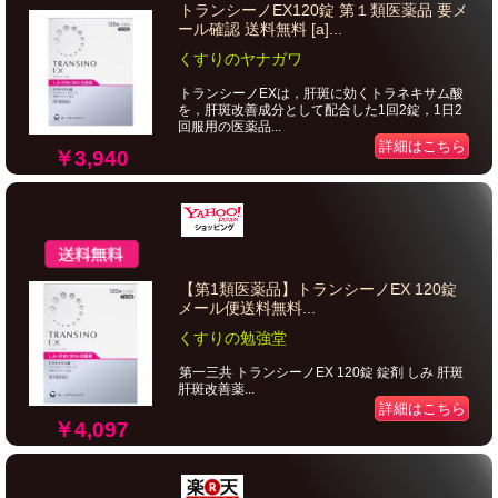
トランシーノEX120錠 第１類医薬品 要メ
ール確認 送料無料 [a]...
くすりのヤナガワ
トランシーノEXは，肝斑に効くトラネキサム酸
を，肝斑改善成分として配合した1回2錠，1日2
回服用の医薬品...
詳細はこちら
￥3,940
【第1類医薬品】トランシーノEX 120錠
メール便送料無料...
くすりの勉強堂
第一三共 トランシーノEX 120錠 錠剤 しみ 肝斑
肝斑改善薬...
詳細はこちら
￥4,097