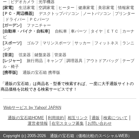
ー
│
ビデオカメラ
│
光学機器
[家電]
生活家電
│
空調家電
│
ヒーター
│
健康家電
│
美容家電
│
情報家電
[ＰＣ・周辺機器]
デスクトップパソコン
│
ノートパソコン
│
プリンター
│
ドライバー
│
ＰＣパーツ
[ガーデン]
ファニチャー
[自動車・バイク・自転車]
自転車
│
車パーツ
│
タイヤ
│
ＥＴＣ
│
カーナ
ビ
[スポーツ]
ゴルフ
│
マリンスポーツ
│
サッカー
│
フィットネス
│
ランニ
ング
[音楽]
弦楽器
│
鍵盤楽器
│
管楽器
[レジャー]
旅行用品
│
キャンプ
│
調理器具
│
アウトドアバッグ
│
テーブ
ル・椅子
[携帯版]
通販の宝石箱 携帯版
「通販の宝石箱」は商品名・型番で検索すれば、一度に大手通販サイトの
商品価格を比較できる検索サービスです！
Webサービス by Yahoo! JAPAN
通販の宝石箱HOME
│
利用規約
│
相互リンク
│
通販
│
検索について
│
運営者情報
│
在宅スタッフ募集
│
お問い合わせ
Copyright (c) 2005-2026 通販の宝石箱（価格比較のスペシャルWEB）