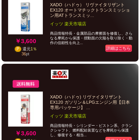
XADO（ハドゥ） リヴァイタリザント
EX120 オートマチックトランスミッショ
ン用ATトランスミッ...
イッツ 楽天市場店
商品情報特長・金属部品の摩擦面を修復し、さら
なる摩耗から保護・摺動面の欠陥を取り除く・動
￥3,600
作の信頼性を向上...
詳細はこちら
P
還元
1％
36
pt
XADO（ハドゥ) リヴァイタリザント
EX120 ガソリン＆LPGエンジン用【日本
専用パッケージ】 ...
イッツ 楽天市場店
商品情報特長・シリンダー・ピストン系、クラン
クシャフト、燃料配給装置などを摩耗から保護
￥3,600
し、修復する・相当...