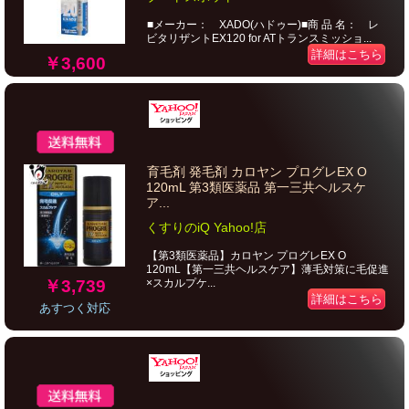
■メーカー： XADO(ハドゥー)■商 品 名： レ
ビタリザントEX120 for ATトランスミッショ...
詳細はこちら
￥3,600
育毛剤 発毛剤 カロヤン プログレEX O
120mL 第3類医薬品 第一三共ヘルスケ
ア...
くすりのiQ Yahoo!店
【第3類医薬品】カロヤン プログレEX O
120mL【第一三共ヘルスケア】薄毛対策に毛促進
￥3,739
×スカルプケ...
詳細はこちら
あすつく対応