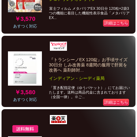
富士フィルム メタバリアEX 30日分 120粒×2袋3
つの機能に着目した機能性表示食品「メタバリア
￥3,570
EX...
詳細はこちら
あすつく対応
『トランシーノEX 120錠』お手頃サイズ
30日分 しみ改善薬 8週間の服用で肝斑を
改善へ 薬剤師対...
インディアン・シーディ薬局
「置き配指定便（ゆうパケット）」にてお届けい
￥3,580
たします。送料は商品代金に含まれております
（全国一律）。※ご...
あすつく対応
詳細はこちら