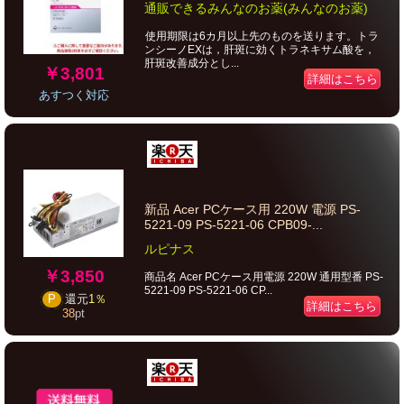
通販できるみんなのお薬(みんなのお薬)
使用期限は6カ月以上先のものを送ります。トラ
ンシーノEXは，肝斑に効くトラネキサム酸を，
肝斑改善成分とし...
￥3,801
詳細はこちら
あすつく対応
新品 Acer PCケース用 220W 電源 PS-
5221-09 PS-5221-06 CPB09-...
ルピナス
￥3,850
商品名 Acer PCケース用電源 220W 通用型番 PS-
5221-09 PS-5221-06 CP...
P
還元
1％
詳細はこちら
38
pt