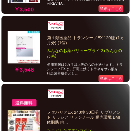
分REVITA...
￥3,500
詳細はこちら
第１類医薬品 トランシーノEX 120錠 (1ヵ
月分) (1個)...
みんなのお薬バリュープライス(みんなの
お薬)
使用期限は6カ月以上先のものを送ります。トラ
￥3,548
ンシーノEXは，肝斑に効くトラネキサム酸を，
肝斑改善成分とし...
詳細はこちら
メタバリアEX 240粒 30日分 サプリメン
ト サラシア サラシノール 腸内環境 BMI
体脂肪 内...
シェアリングオンライン