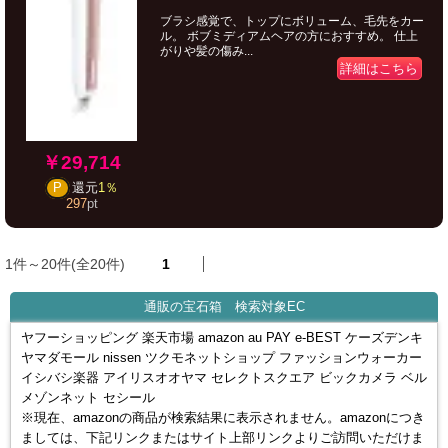
ブラシ感覚で、トップにボリューム、毛先をカー
ル。 ボブミディアムヘアの方におすすめ。 仕上
がりや髪の傷み...
詳細はこちら
￥29,714
P
還元
1％
297
pt
1件～20件(全20件)
1
通販の宝石箱 検索対象EC
ヤフーショッピング 楽天市場 amazon au PAY e-BEST ケーズデンキ
ヤマダモール nissen ツクモネットショップ ファッションウォーカー
イシバシ楽器 アイリスオオヤマ セレクトスクエア ビックカメラ ベル
メゾンネット セシール
※現在、amazonの商品が検索結果に表示されません。amazonにつき
ましては、下記リンクまたはサイト上部リンクよりご訪問いただけま