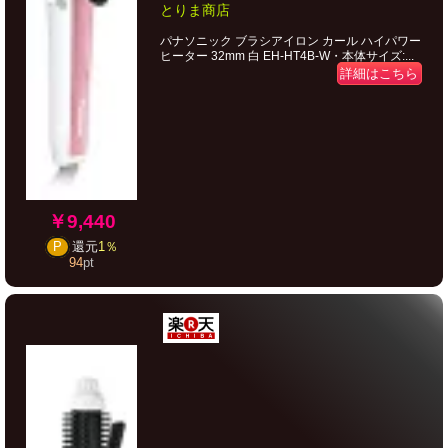
とりま商店
パナソニック ブラシアイロン カール ハイパワー
ヒーター 32mm 白 EH-HT4B-W・本体サイズ:...
詳細はこちら
￥9,440
P
還元
1％
94
pt