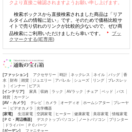
クより直接ご確認されますようお願い申し上げます。
検索ボックスから直接検索されました商品は「リア
ルタイムの情報に近い」です。そのためで価格比較サ
イトで売り切れのリンクが比較的少ないので、ぜひ商
品検索にご利用いただけましたら幸いです。
ブッ
クマークする(IE専用)
[ファッション]
アクセサリー
│
時計
│
ネックレス
│
ネイル
│
バッグ
│
香
水
│
財布
│
雑貨
│
ジュエリー
│
アパレル
│
シューズ
│
リング
│
ブレスレッ
ト
│
インナー
│
ピアス
[インテリア]
家具
│
収納
│
ラック
│
AVラック
│
チェア
│
ベッド
│
バス
│
雑貨
│
カーテン
[AV・カメラ]
テレビ
│
カメラ
│
オーディオ
│
ホームシアター
│
プレーヤ
ー
│
ビデオカメラ
│
光学機器
[家電]
生活家電
│
空調家電
│
ヒーター
│
健康家電
│
美容家電
│
情報家電
[ＰＣ・周辺機器]
デスクトップパソコン
│
ノートパソコン
│
プリンター
│
ドライバー
│
ＰＣパーツ
[ガーデン]
ファニチャー