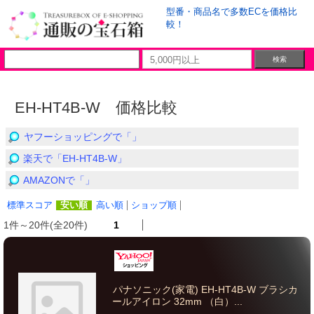
型番・商品名で多数ECを価格比
較！
EH-HT4B-W 価格比較
ヤフーショッピングで「」
楽天で「EH-HT4B-W」
AMAZONで「」
標準スコア
安い順
高い順
ショップ順
1件～20件(全20件)
1
パナソニック(家電) EH-HT4B-W ブラシカ
ールアイロン 32mm （白）...