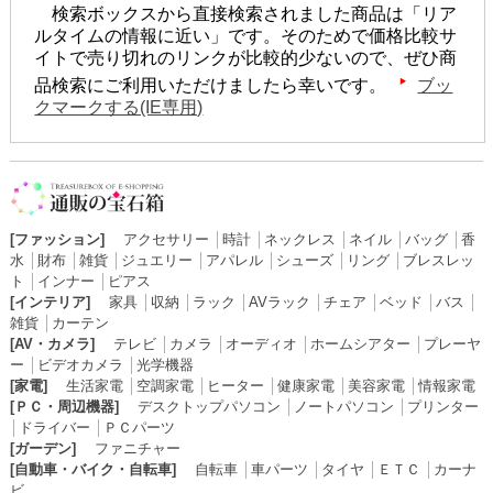
検索ボックスから直接検索されました商品は「リア
ルタイムの情報に近い」です。そのためで価格比較サ
イトで売り切れのリンクが比較的少ないので、ぜひ商
品検索にご利用いただけましたら幸いです。
ブッ
クマークする(IE専用)
[ファッション]
アクセサリー
│
時計
│
ネックレス
│
ネイル
│
バッグ
│
香
水
│
財布
│
雑貨
│
ジュエリー
│
アパレル
│
シューズ
│
リング
│
ブレスレッ
ト
│
インナー
│
ピアス
[インテリア]
家具
│
収納
│
ラック
│
AVラック
│
チェア
│
ベッド
│
バス
│
雑貨
│
カーテン
[AV・カメラ]
テレビ
│
カメラ
│
オーディオ
│
ホームシアター
│
プレーヤ
ー
│
ビデオカメラ
│
光学機器
[家電]
生活家電
│
空調家電
│
ヒーター
│
健康家電
│
美容家電
│
情報家電
[ＰＣ・周辺機器]
デスクトップパソコン
│
ノートパソコン
│
プリンター
│
ドライバー
│
ＰＣパーツ
[ガーデン]
ファニチャー
[自動車・バイク・自転車]
自転車
│
車パーツ
│
タイヤ
│
ＥＴＣ
│
カーナ
ビ