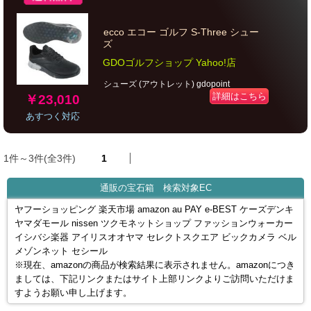
ecco エコー ゴルフ S-Three シュー
ズ
GDOゴルフショップ Yahoo!店
シューズ (アウトレット) gdopoint
詳細はこちら
￥23,010
あすつく対応
1件～3件(全3件)
1
通販の宝石箱 検索対象EC
ヤフーショッピング 楽天市場 amazon au PAY e-BEST ケーズデンキ
ヤマダモール nissen ツクモネットショップ ファッションウォーカー
イシバシ楽器 アイリスオオヤマ セレクトスクエア ビックカメラ ベル
メゾンネット セシール
※現在、amazonの商品が検索結果に表示されません。amazonにつき
ましては、下記リンクまたはサイト上部リンクよりご訪問いただけま
すようお願い申し上げます。