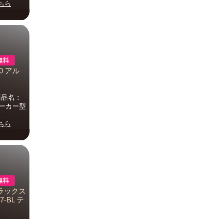
ちら
60 アル
P商品名：
)メーカー型
.
ちら
ラックス
-BL テ