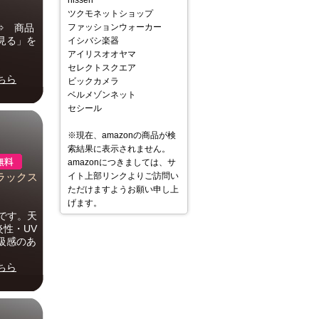
nissen
ツクモネットショップ
⇒ 商品
ファッションウォーカー
見る」を
イシバシ楽器
アイリスオオヤマ
セレクトスクエア
ちら
ビックカメラ
ベルメゾンネット
セシール
※現在、amazonの商品が検
索結果に表示されません。
amazonにつきましては、サ
イト上部リンクよりご訪問い
ラックス
ただけますようお願い申し上
げます。
です。天
性・UV
級感のあ
ちら