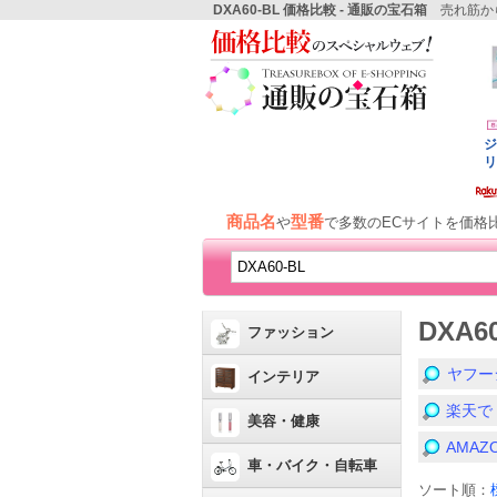
DXA60-BL 価格比較 - 通販の宝石箱
売れ筋から
商品名
型番
や
で多数のECサイトを価格
DXA
ファッション
ヤフー
インテリア
楽天で
美容・健康
AMA
車・バイク・自転車
ソート順：