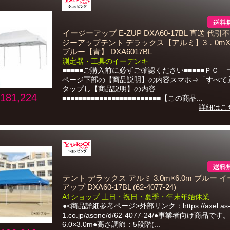
イージーアップ E-ZUP DXA60-17BL 直送 代引
ジーアップテント デラックス【アルミ】3．0mX
ブルー【青】 DXA6017BL
測定器・工具のイーデンキ
■■■■■ご購入前に必ずご確認ください■■■■■ＰＣ 
ページ下部の【商品説明】の内容スマホ⇒「すべて
タップし【商品説明】の内容
181,224
■■■■■■■■■■■■■■■■■■■■■■■■【この商品...
詳細はこ
テント デラックス アルミ 3.0m×6.0m ブルー 
アップ DXA60-17BL (62-4077-24)
A1ショップ 土日・祝日・夏季・年末年始休業
●<商品詳細参考ページ>外部リンク：https://axel.as
1.co.jp/asone/d/62-4077-24/●事業者向け商品で
6.0×3.0m●高さ調節：5段階(...