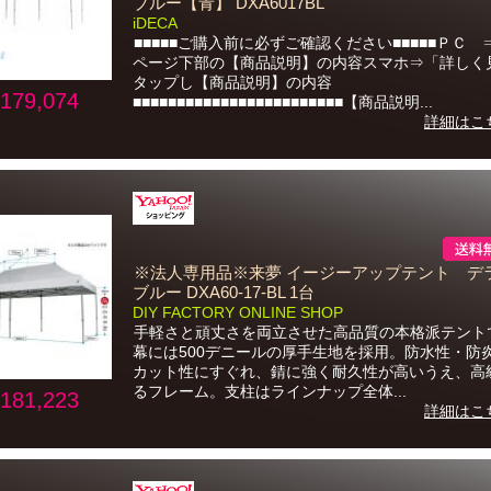
ブルー【青】 DXA6017BL
iDECA
■■■■■ご購入前に必ずご確認ください■■■■■ＰＣ 
ページ下部の【商品説明】の内容スマホ⇒「詳しく
タップし【商品説明】の内容
179,074
■■■■■■■■■■■■■■■■■■■■■■■■【商品説明...
詳細はこ
※法人専用品※来夢 イージーアップテント デ
ブルー DXA60-17-BL 1台
DIY FACTORY ONLINE SHOP
手軽さと頑丈さを両立させた高品質の本格派テント
幕には500デニールの厚手生地を採用。防水性・防炎
カット性にすぐれ、錆に強く耐久性が高いうえ、高
るフレーム。支柱はラインナップ全体...
181,223
詳細はこ