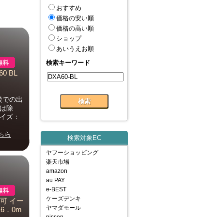
おすすめ
価格の安い順
価格の高い順
ショップ
あいうえお順
検索キーワード
 BL
後での出
は除
サイズ：
ちら
検索対象EC
ヤフーショッピング
楽天市場
amazon
au PAY
e-BEST
ケーズデンキ
不可 イー
ヤマダモール
6．0m