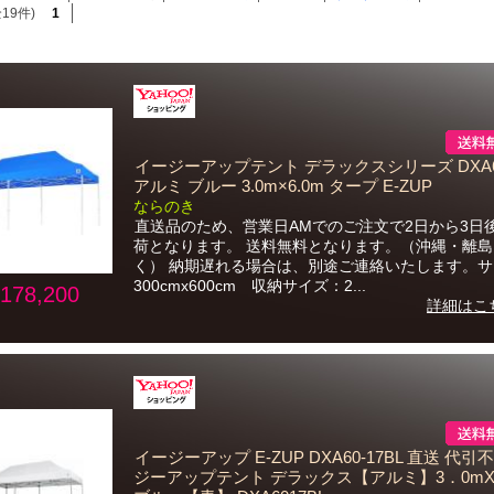
19件)
1
イージーアップテント デラックスシリーズ DXA60
アルミ ブルー 3.0m×6.0m タープ E-ZUP
ならのき
直送品のため、営業日AMでのご注文で2日から3日
荷となります。 送料無料となります。（沖縄・離島
く） 納期遅れる場合は、別途ご連絡いたします。
300cmx600cm 収納サイズ：2...
178,200
詳細はこ
イージーアップ E-ZUP DXA60-17BL 直送 代引
ジーアップテント デラックス【アルミ】3．0mX