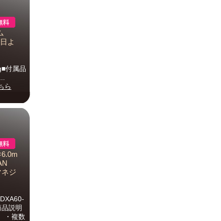
ム
ト日よ
kg■付属品
.
ちら
6.0m
AN
クマネジ
DXA60-
商品説明
。・複数