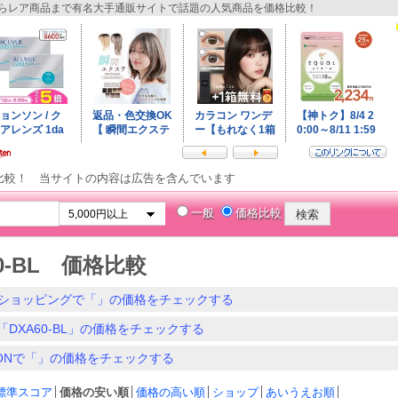
レア商品まで有名大手通販サイトで話題の人気商品を価格比較！
比較！ 当サイトの内容は広告を含んでいます
一般
価格比較
60-BL 価格比較
ショッピングで「」の価格をチェックする
「DXA60-BL」の価格をチェックする
ZONで「」の価格をチェックする
標準スコア
│
価格の安い順
│
価格の高い順
│
ショップ
│
あいうえお順
│