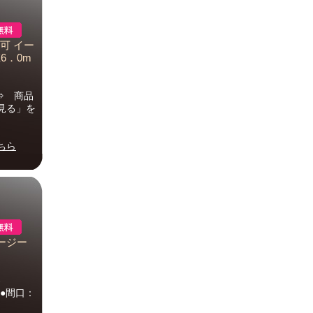
不可 イー
6．0m
⇒ 商品
見る」を
ちら
イージー
-
す。●間口：