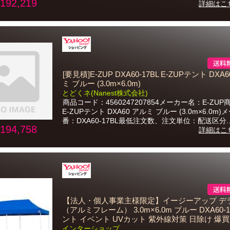
192,219
詳細はこ
[要見積]E-ZUP DXA60-17BL E-ZUPテント DXA
ミ ブルー (3.0m×6.0m)
とどくネ(Nanest株式会社)
商品コード：4560247207854メーカー名：E-ZU
E-ZUPテント DXA60 アルミ ブルー (3.0m×6.0m
番：DXA60-17BL最低注文数、注文単位：配送区分..
194,758
詳細はこ
【法人・個人事業主様限定】イージーアップ デ
（アルミフレーム） 3.0m×6.0m ブルー DXA60-17
ント イベント UVカット 紫外線対策 日除け 爆買
インターショップ