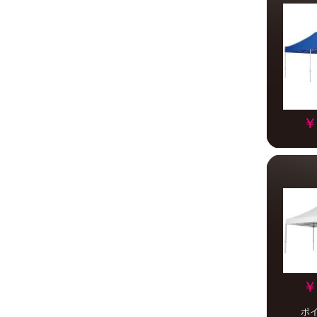
￥
￥
ポ