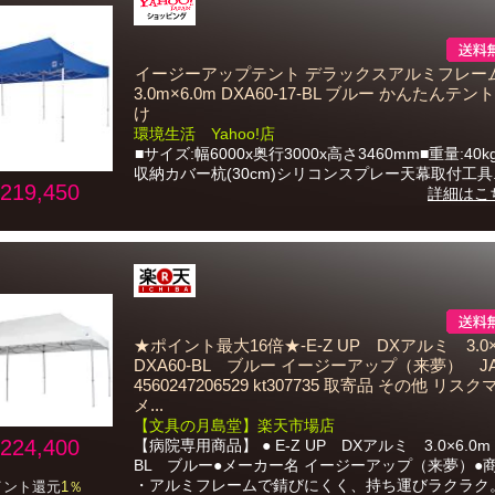
イージーアップテント デラックスアルミフレー
3.0m×6.0m DXA60-17-BL ブルー かんたんテン
け
環境生活 Yahoo!店
■サイズ:幅6000x奥行3000x高さ3460mm■重量:40
収納カバー杭(30cm)シリコンスプレー天幕取付工具..
219,450
詳細はこ
★ポイント最大16倍★-E-Z UP DXアルミ 3.0×
DXA60-BL ブルー イージーアップ（来夢） J
4560247206529 kt307735 取寄品 その他 リス
メ...
【文具の月島堂】楽天市場店
224,400
【病院専用商品】 ● E-Z UP DXアルミ 3.0×6.0m 
BL ブルー●メーカー名 イージーアップ（来夢）●
・アルミフレームで錆びにくく、持ち運びラクラク
イント還元
1％