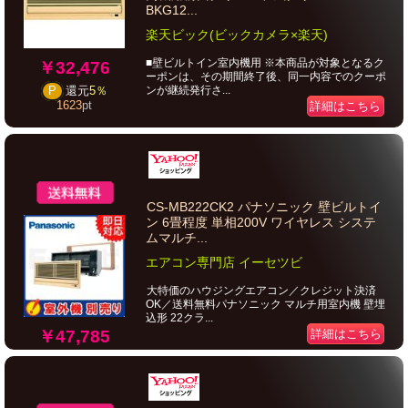
BKG12...
楽天ビック(ビックカメラ×楽天)
■壁ビルトイン室内機用 ※本商品が対象となるク
￥32,476
ーポンは、その期間終了後、同一内容でのクーポ
ンが継続発行さ...
P
還元
5％
1623
pt
詳細はこちら
CS-MB222CK2 パナソニック 壁ビルトイ
ン 6畳程度 単相200V ワイヤレス システ
ムマルチ...
エアコン専門店 イーセツビ
大特価のハウジングエアコン／クレジット決済
OK／送料無料パナソニック マルチ用室内機 壁埋
込形 22クラ...
￥47,785
詳細はこちら