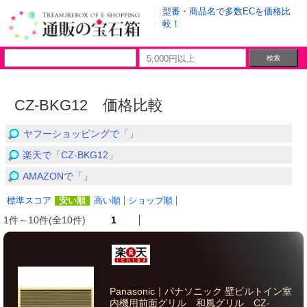
型番・商品名で多数ECを価格比
較！
CZ-BKG12 価格比較
ヤフーショッピングで「」
楽天で「CZ-BKG12」
AMAZONで「」
標準スコア
安い順
高い順
ショップ順
1件～10件(全10件)
1
Panasonic｜パナソニック 壁ビルトイン室
内機用前面グリル 和風グリル CZ-