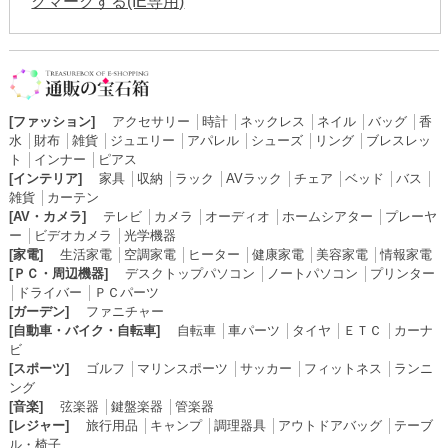
クマークする(IE専用)
[ファッション]
アクセサリー
│
時計
│
ネックレス
│
ネイル
│
バッグ
│
香
水
│
財布
│
雑貨
│
ジュエリー
│
アパレル
│
シューズ
│
リング
│
ブレスレッ
ト
│
インナー
│
ピアス
[インテリア]
家具
│
収納
│
ラック
│
AVラック
│
チェア
│
ベッド
│
バス
│
雑貨
│
カーテン
[AV・カメラ]
テレビ
│
カメラ
│
オーディオ
│
ホームシアター
│
プレーヤ
ー
│
ビデオカメラ
│
光学機器
[家電]
生活家電
│
空調家電
│
ヒーター
│
健康家電
│
美容家電
│
情報家電
[ＰＣ・周辺機器]
デスクトップパソコン
│
ノートパソコン
│
プリンター
│
ドライバー
│
ＰＣパーツ
[ガーデン]
ファニチャー
[自動車・バイク・自転車]
自転車
│
車パーツ
│
タイヤ
│
ＥＴＣ
│
カーナ
ビ
[スポーツ]
ゴルフ
│
マリンスポーツ
│
サッカー
│
フィットネス
│
ランニ
ング
[音楽]
弦楽器
│
鍵盤楽器
│
管楽器
[レジャー]
旅行用品
│
キャンプ
│
調理器具
│
アウトドアバッグ
│
テーブ
ル・椅子