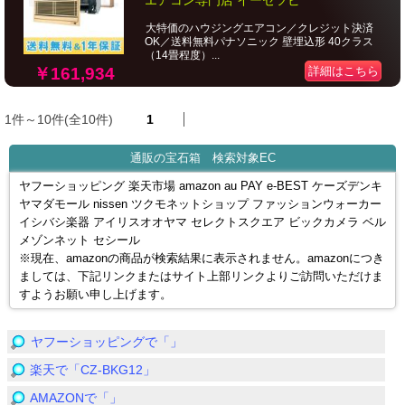
エアコン専門店 イーセツビ
大特価のハウジングエアコン／クレジット決済
OK／送料無料パナソニック 壁埋込形 40クラス
（14畳程度）...
￥161,934
詳細はこちら
1件～10件(全10件)
1
通販の宝石箱 検索対象EC
ヤフーショッピング 楽天市場 amazon au PAY e-BEST ケーズデンキ
ヤマダモール nissen ツクモネットショップ ファッションウォーカー
イシバシ楽器 アイリスオオヤマ セレクトスクエア ビックカメラ ベル
メゾンネット セシール
※現在、amazonの商品が検索結果に表示されません。amazonにつき
ましては、下記リンクまたはサイト上部リンクよりご訪問いただけま
すようお願い申し上げます。
ヤフーショッピングで「」
楽天で「CZ-BKG12」
AMAZONで「」