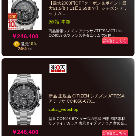
【最大2000円OFFクーポン＆ポイント最
大51.5倍！11日1:59まで】 シチズン アテ
ッサ AT...
腕時計本舗
商品情報シチズン アテッサ ATTESA ACT Line
￥246,400
CC4058-67X メンズチタニウムで次世...
詳細はこちら
P
還元
10％
24640
pt
新品 正規品 CITIZEN シチズン ATTESA
アテッサ CC4058-67X...
sakai_webshop
型番 CC4058-67X ケースの形状 円形 風防素材
サファイアガラス 表示タイプ アナログ 留め金...
￥246,400
詳細はこちら