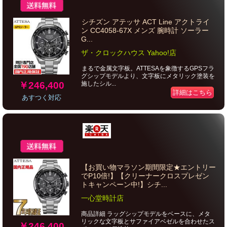
シチズン アテッサ ACT Line アクトライ
ン CC4058-67X メンズ 腕時計 ソーラー
G...
ザ・クロックハウス Yahoo!店
まるで金属文字板。ATTESAを象徴するGPSフラ
グシップモデルより、文字板にメタリック塗装を
￥246,400
施したシル...
詳細はこちら
あすつく対応
【お買い物マラソン期間限定★エントリー
でP10倍!】【クリーナークロスプレゼン
トキャンペーン中!】シチ...
一心堂時計店
商品詳細 ラッグシップモデルをベースに、メタ
リックな文字板とサファイアベゼルを合わせたス
￥246,400