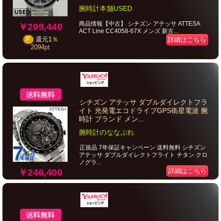
腕時計本舗USED
商品情報【中古】 シチズン アテッサ ATTESA
￥209,440
ACT Line CC4058-67X メンズ 新古...
P
還元
1％
詳細はこちら
2094
pt
シチズン アテッサ ダブルダイレクトフラ
イト 光発電エコドライブGPS衛星電波 腕
時計 ブランド メン...
腕時計のななぷれ
正規品 7年保証キャンペーン 送料無料 シチズン
アテッサ ダブルダイレクトフライト チタン クロ
ノグラ...
￥246,400
詳細はこちら