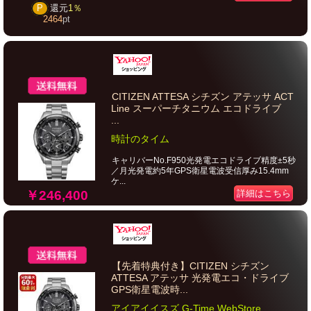
P
還元
1％
2464
pt
CITIZEN ATTESA シチズン アテッサ ACT
Line スーパーチタニウム エコドライブ
...
時計のタイム
キャリバーNo.F950光発電エコドライブ精度±5秒
／月光発電約5年GPS衛星電波受信厚み15.4mm
ケ...
￥246,400
詳細はこちら
【先着特典付き】CITIZEN シチズン
ATTESA アテッサ 光発電エコ・ドライブ
GPS衛星電波時...
アイアイイスズ G-Time WebStore