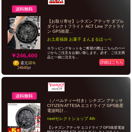
【お取り寄せ】シチズン アテッサ ダブル
ダイレクトフライト ACT Line アクトライ
ン GPS衛星...
お土産福袋 お菓子 まんまるほっぺ
※ラッピングキットをご希望の際はこちらのペー
ジからご注文をお願い致します。必ず、ご注文商
￥246,400
品と一緒に注文を...
詳細はこちら
P
還元
10％
24640
pt
（ノベルティー付き）シチズン アテッサ
CITIZEN ATTESA エコドライブ GPS衛星
電波時計...
neelセレクトショップ 4th
【シチズン アテッサ エコドライブ GPS衛星電波