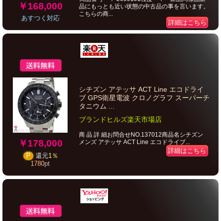
￥168,000
品にもっとも近い状態の中古品の事を言います。
こちらの商...
あすつく対応
詳細はこちら
シチズン アテッサ ACT Line エコドライ
ブ GPS衛星電波 クロノグラフ スーパーチ
タニウム ...
ブランドヒルズ楽天市場店
商 品 詳 細お問合せNO.137012商品名シチズン
￥178,000
メンズ アテッサ ACT Line エコドライブ...
詳細はこちら
P
還元
1％
1780
pt