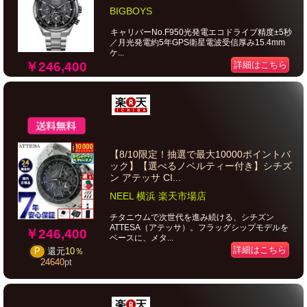
BIGBOYS
キャリバーNo.F950光発電エコドライブ精度±5秒
／月光発電約5年GPS衛星電波受信厚み15.4mm
ケ...
￥246,400
詳細はこちら
【8/10限定！抽選で最大10000ポイントバ
ック】【選べるノベルティー付き】シチズ
ン アテッサ CI...
NEEL 横浜 楽天市場店
チタニウムで次世代を進み続ける、シチズン
ATTESA（アテッサ）。フラッグシップモデルを
￥246,400
ベースに、メタ...
詳細はこちら
P
還元
10％
24640
pt