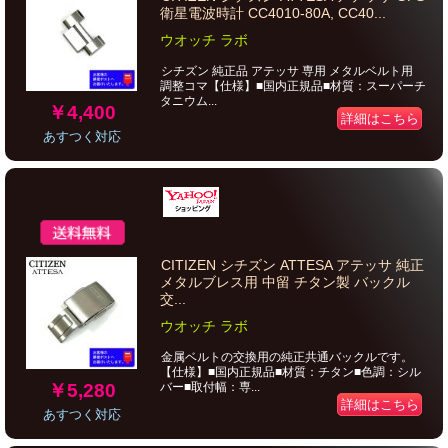
衛星電波時計 CC4010-80A, CC40...
ウオッチ ラボ
シチズン 純正品 アテッサ 専用 メタルベルト用
調整コマ【仕様】■国内正規品■材質：スーパーチ
タニウム...
￥4,400
詳細はこちら
あすつく対応
CITIZEN シチズン ATTESA アテッサ 純正
メタルブレス用 中留 チタン製 バックル
交...
ウオッチ ラボ
金属ベルトの交換用の純正共通バックルです。
【仕様】■国内正規品■材質：チタン■色調：シル
￥5,280
バー■取付幅：専...
詳細はこちら
あすつく対応