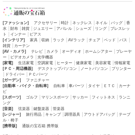
[ファッション]
アクセサリー
│
時計
│
ネックレス
│
ネイル
│
バッグ
│
香
水
│
財布
│
雑貨
│
ジュエリー
│
アパレル
│
シューズ
│
リング
│
ブレスレッ
ト
│
インナー
│
ピアス
[インテリア]
家具
│
収納
│
ラック
│
AVラック
│
チェア
│
ベッド
│
バス
│
雑貨
│
カーテン
[AV・カメラ]
テレビ
│
カメラ
│
オーディオ
│
ホームシアター
│
プレーヤ
ー
│
ビデオカメラ
│
光学機器
[家電]
生活家電
│
空調家電
│
ヒーター
│
健康家電
│
美容家電
│
情報家電
[ＰＣ・周辺機器]
デスクトップパソコン
│
ノートパソコン
│
プリンター
│
ドライバー
│
ＰＣパーツ
[ガーデン]
ファニチャー
[自動車・バイク・自転車]
自転車
│
車パーツ
│
タイヤ
│
ＥＴＣ
│
カーナ
ビ
[スポーツ]
ゴルフ
│
マリンスポーツ
│
サッカー
│
フィットネス
│
ランニ
ング
[音楽]
弦楽器
│
鍵盤楽器
│
管楽器
[レジャー]
旅行用品
│
キャンプ
│
調理器具
│
アウトドアバッグ
│
テーブ
ル・椅子
[携帯版]
通販の宝石箱 携帯版