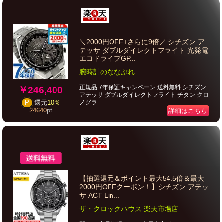
＼2000円OFF+さらに9倍／ シチズン ア
テッサ ダブルダイレクトフライト 光発電
エコドライブGP...
腕時計のななぷれ
正規品 7年保証キャンペーン 送料無料 シチズン
￥246,400
アテッサ ダブルダイレクトフライト チタン クロ
ノグラ...
P
還元
10％
24640
pt
詳細はこちら
【抽選還元＆ポイント最大54.5倍＆最大
2000円OFFクーポン！】シチズン アテッ
サ ACT Lin...
ザ・クロックハウス 楽天市場店