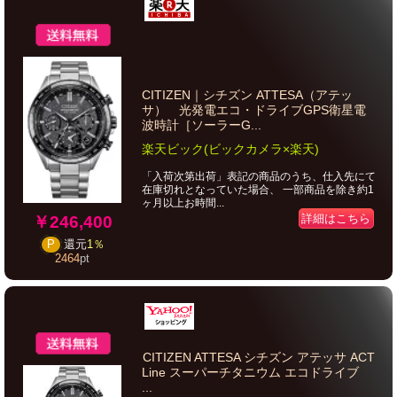
CITIZEN｜シチズン ATTESA（アテッ
サ） 光発電エコ・ドライブGPS衛星電
波時計［ソーラーG...
楽天ビック(ビックカメラ×楽天)
「入荷次第出荷」表記の商品のうち、仕入先にて
在庫切れとなっていた場合、 一部商品を除き約1
ヶ月以上お時間...
詳細はこちら
￥246,400
P
還元
1％
2464
pt
CITIZEN ATTESA シチズン アテッサ ACT
Line スーパーチタニウム エコドライブ
...