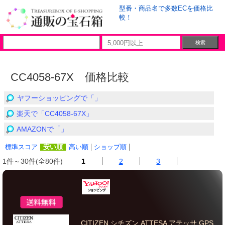
型番・商品名で多数ECを価格比
較！
CC4058-67X 価格比較
ヤフーショッピングで「」
楽天で「CC4058-67X」
AMAZONで「」
標準スコア
安い順
高い順
ショップ順
1件～30件(全80件)
1
2
3
CITIZEN シチズン ATTESA アテッサ GPS