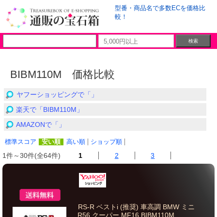
型番・商品名で多数ECを価格比
較！
BIBM110M 価格比較
ヤフーショッピングで「」
楽天で「BIBM110M」
AMAZONで「」
標準スコア
安い順
高い順
ショップ順
1件～30件(全64件)
1
2
3
RS-R ベストi (推奨) 車高調 BMW ミニ
R56 クーパー MF16 BIBM110M...