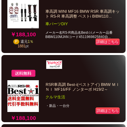
車高調 MINI MF16 BMW RSR 車高調キッ
ト RS-R 車高調整 ベストi BIBM110...
車パーツDIY
メーカー名RS-R商品名Best☆iメーカー品番
￥188,100
BIBM110MJANコード4511969825840自...
P
還元
1％
詳細はこちら
1881
pt
RSR車高調 Best-i(ベストアイ) BMW ＭＩ
ＮＩ MF16/FF ノンターボ H19/2～
クルマ生活
・新品・一台分
詳細はこちら
￥188,100