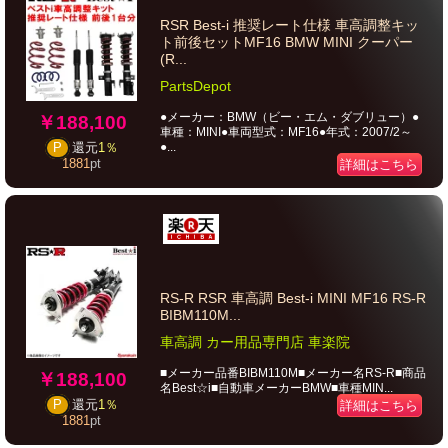
RSR Best-i 推奨レート仕様 車高調整キッ
ト前後セットMF16 BMW MINI クーパー
(R...
PartsDepot
●メーカー：BMW（ビー・エム・ダブリュー）●
￥188,100
車種：MINI●車両型式：MF16●年式：2007/2～
●...
P
還元
1％
1881
pt
詳細はこちら
RS-R RSR 車高調 Best-i MINI MF16 RS-R
BIBM110M...
車高調 カー用品専門店 車楽院
■メーカー品番BIBM110M■メーカー名RS-R■商品
￥188,100
名Best☆i■自動車メーカーBMW■車種MIN...
P
還元
1％
詳細はこちら
1881
pt