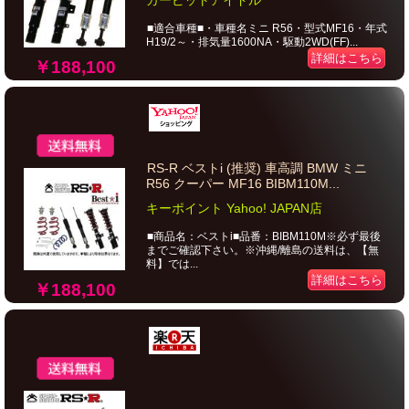
カーピットアイドル
■適合車種■・車種名ミニ R56・型式MF16・年式
H19/2～・排気量1600NA・駆動2WD(FF)...
詳細はこちら
￥188,100
RS-R ベストi (推奨) 車高調 BMW ミニ
R56 クーパー MF16 BIBM110M...
キーポイント Yahoo! JAPAN店
■商品名：ベストi■品番：BIBM110M※必ず最後
までご確認下さい。※沖縄/離島の送料は、【無
料】では...
詳細はこちら
￥188,100