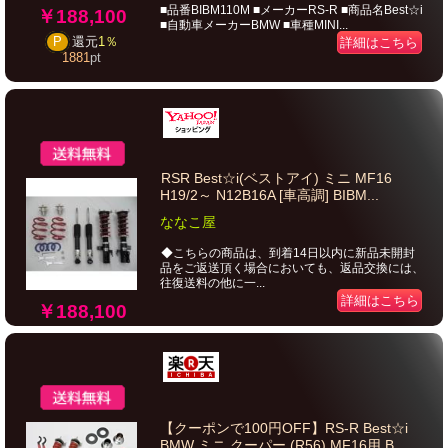
■品番BIBM110M ■メーカーRS-R ■商品名Best☆i
￥188,100
■自動車メーカーBMW ■車種MINI...
P
還元
1％
詳細はこちら
1881
pt
RSR Best☆i(ベストアイ) ミニ MF16
H19/2～ N12B16A [車高調] BIBM...
ななこ屋
◆こちらの商品は、到着14日以内に新品未開封
品をご返送頂く場合においても、返品交換には、
往復送料の他に一...
詳細はこちら
￥188,100
【クーポンで100円OFF】RS-R Best☆i
BMW ミニ クーパー (R56) MF16用 B...