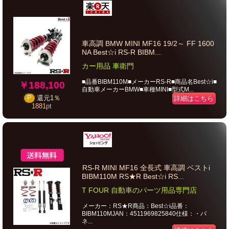
車高調 BMW MINI MF16 19/2～ FF 1600
NA Best☆i RS-R BIBM...
カー用品 車衛門
■品番BIBM110M■メーカーRS-R■商品名Best☆i■
￥188,100
自動車メーカーBMW■車種MINI■型式M...
P
還元
1％
詳細はこちら
1881
pt
RS-R MINI MF16 全長式 車高調 ベストi
BIBM110M RS★R Best☆i RS...
T FOUR 自動車のパーツ用品専門店
メーカー：RS★R商品：Best☆i品番：
BIBM110MJAN：4511969825840仕様：・バ
ネ...