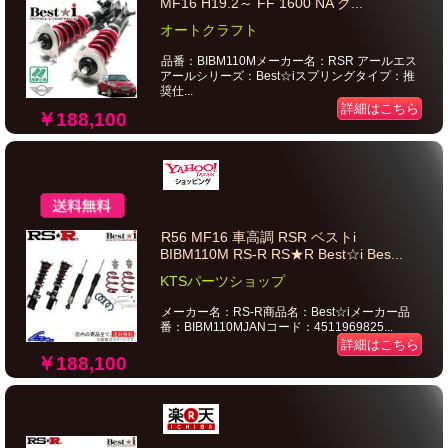
MF16 H19.2～ FF 1600 NA ク...
オートクラフト
品番：BIBM110Mメーカー名：RSR アールエス
アールシリーズ：Best☆iスプリングタイプ：推
奨仕...
詳細はこちら
￥188,100
R56 MF16 車高調 RSR ベストi
BIBM110M RS-R RS★R Best☆i Bes...
KTSパーツショップ
メーカー名：RS-R商品名：Best☆iメーカー品
番：BIBM110MJANコード：4511969825...
詳細はこちら
￥188,100