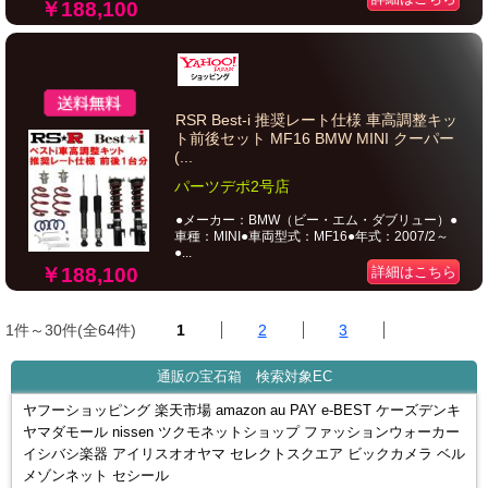
￥188,100
RSR Best-i 推奨レート仕様 車高調整キッ
ト前後セット MF16 BMW MINI クーパー
(...
パーツデポ2号店
●メーカー：BMW（ビー・エム・ダブリュー）●
車種：MINI●車両型式：MF16●年式：2007/2～
●...
￥188,100
詳細はこちら
1件～30件(全64件)
1
2
3
通販の宝石箱 検索対象EC
ヤフーショッピング 楽天市場 amazon au PAY e-BEST ケーズデンキ
ヤマダモール nissen ツクモネットショップ ファッションウォーカー
イシバシ楽器 アイリスオオヤマ セレクトスクエア ビックカメラ ベル
メゾンネット セシール