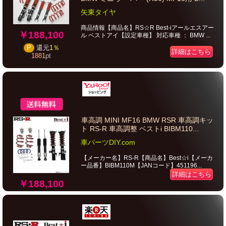
矢東タイヤ
商品情報【商品名】RS☆R Best-iアールエスアー
￥188,100
ル ベストアイ【設定車種】 対応車種 ： BMW ...
P
還元
1％
詳細はこちら
1881
pt
車高調 MINI MF16 BMW RSR 車高調キッ
ト RS-R 車高調整 ベストi BIBM110...
車パーツDIY.com
【メーカー名】RS-R【商品名】Best☆i【メーカ
ー品番】BIBM110M【JANコード】451196...
詳細はこちら
￥188,100