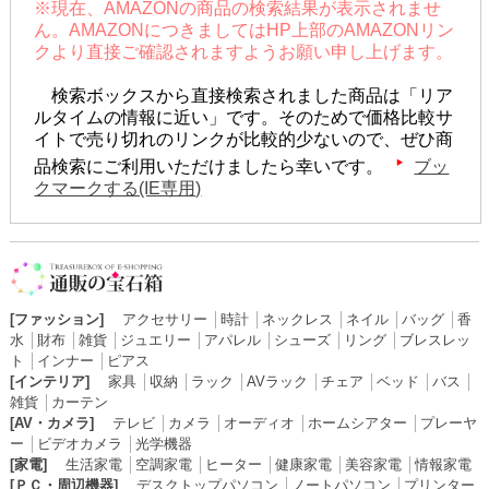
※現在、AMAZONの商品の検索結果が表示されませ
ん。AMAZONにつきましてはHP上部のAMAZONリン
クより直接ご確認されますようお願い申し上げます。
検索ボックスから直接検索されました商品は「リア
ルタイムの情報に近い」です。そのためで価格比較サ
イトで売り切れのリンクが比較的少ないので、ぜひ商
品検索にご利用いただけましたら幸いです。
ブッ
クマークする(IE専用)
[ファッション]
アクセサリー
│
時計
│
ネックレス
│
ネイル
│
バッグ
│
香
水
│
財布
│
雑貨
│
ジュエリー
│
アパレル
│
シューズ
│
リング
│
ブレスレッ
ト
│
インナー
│
ピアス
[インテリア]
家具
│
収納
│
ラック
│
AVラック
│
チェア
│
ベッド
│
バス
│
雑貨
│
カーテン
[AV・カメラ]
テレビ
│
カメラ
│
オーディオ
│
ホームシアター
│
プレーヤ
ー
│
ビデオカメラ
│
光学機器
[家電]
生活家電
│
空調家電
│
ヒーター
│
健康家電
│
美容家電
│
情報家電
[ＰＣ・周辺機器]
デスクトップパソコン
│
ノートパソコン
│
プリンター