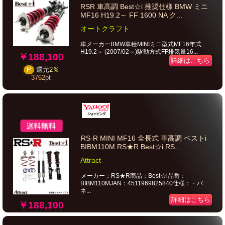
RSR 車高調 Best☆i 推奨仕様 BMW ミニ
MF16 H19.2～ FF 1600 NA ク...
オートクラフト
車メーカーBMW車種MINIミニ型式MF16年式
H19.2～ (2007/02～)駆動方式FF排気量16...
￥188,100
詳細はこちら
P
還元
2％
3762
pt
RS-R MINI MF16 全長式 車高調 ベストi
BIBM110M RS★R Best☆i RS...
Attract
メーカー：RS★R商品：Best☆i品番：
BIBM110MJAN：4511969825840仕様：・バ
ネ...
詳細はこちら
￥188,100