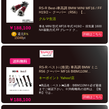
RS-R Best-i車高調 BMW MINI MF16 / FF
H19/2～ クーパー（R56）【...
クルマ生活
車名 MINI 型式 MF16 年式 H19/2～ 排気量 1600
￥188,100
NA 駆動方式 FF グレード ク...
P
還元
8％
詳細はこちら
15048
pt
RS-R ベストi (推奨) 車高調 BMW ミニ
R56 クーパー MF16 BIBM110M...
キーポイント Yahoo!店
■商品名：ベストi■品番：BIBM110M※必ず最後
までご確認下さい。※沖縄/離島の送料は、【無
料】では...
詳細はこちら
￥188,100