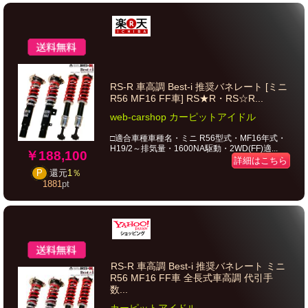
RS-R 車高調 Best-i 推奨バネレート [ミニ
R56 MF16 FF車] RS★R・RS☆R...
web-carshop カーピットアイドル
□適合車種車種名・ミニ R56型式・MF16年式・
H19/2～排気量・1600NA駆動・2WD(FF)適...
￥188,100
詳細はこちら
P
還元
1％
1881
pt
RS-R 車高調 Best-i 推奨バネレート ミニ
R56 MF16 FF車 全長式車高調 代引手
数...