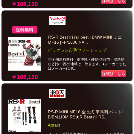
詳細はこちら
￥188,100
RS-R Best☆i rsr best i BMW MINI ミニ
MF16 [FF/1600 NA...
ビッグラン市毛ヤフーショップ
◎全国送料無料！※沖縄・離島[佐渡市・淡路島
など]や一部の地域は、除きます。●メーカーまた
はメーカー代理...
詳細はこちら
￥188,100
RS-R MINI MF16 全長式 車高調 ベストi
BIBM110M RS★R Best☆i RS...
Attract