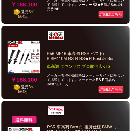
メーカー希望小売価格はメーカーサイトに基づい
￥188,100
て掲載しています。メーカーRS★R商品Best☆i
品番BIB...
P
還元
3％
詳細はこちら
5643
pt
R56 MF16 車高調 RSR ベストi
BIBM110M RS-R RS★R Best☆i Bes...
車高調 ダウンサス プロ取付店KTS
メーカー希望小売価格はメーカーサイトに基づい
￥188,100
て掲載しています。メーカー名RS-R商品名
Best☆iメーカ...
P
還元
3％
詳細はこちら
5643
pt
RSR 車高調 Best☆i 推奨仕様 BMW ミニ