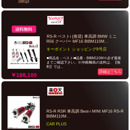
1881
pt
RS-R ベストi (推奨) 車高調 BMW ミニ
R56 クーパー MF16 BIBM110M...
キーポイント ショッピング8号店
■商品名：ベストi■品番：BIBM110M※必ず最後
までご確認下さい。※沖縄/離島の送料は、【無
料】では...
詳細はこちら
￥188,100
RS-R RSR 車高調 Best-i MINI MF16 RS-R
BIBM110M...
CAR PLUS