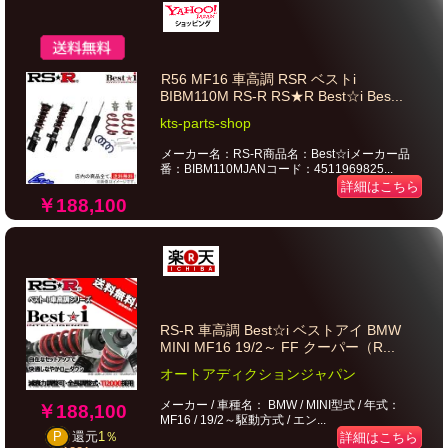
R56 MF16 車高調 RSR ベストi
BIBM110M RS-R RS★R Best☆i Bes...
kts-parts-shop
メーカー名：RS-R商品名：Best☆iメーカー品
番：BIBM110MJANコード：4511969825...
詳細はこちら
￥188,100
RS-R 車高調 Best☆i ベストアイ BMW
MINI MF16 19/2～ FF クーパー（R...
オートアディクションジャパン
メーカー / 車種名： BMW / MINI型式 / 年式：
￥188,100
MF16 / 19/2～駆動方式 / エン...
P
還元
1％
詳細はこちら