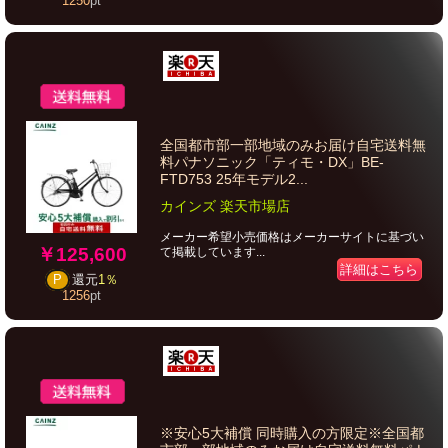
1250
pt
全国都市部一部地域のみお届け自宅送料無
料パナソニック「ティモ・DX」BE-
FTD753 25年モデル2...
カインズ 楽天市場店
メーカー希望小売価格はメーカーサイトに基づい
￥125,600
て掲載しています...
詳細はこちら
P
還元
1％
1256
pt
※安心5大補償 同時購入の方限定※全国都