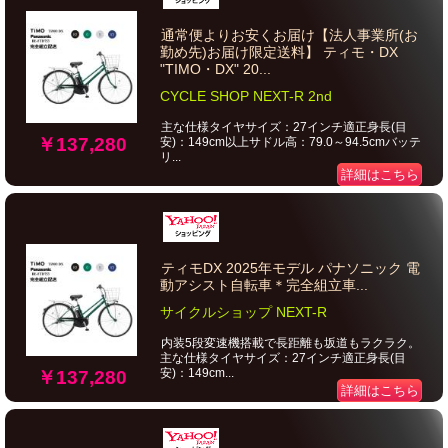
通常便よりお安くお届け【法人事業所(お
勤め先)お届け限定送料】 ティモ・DX
"TIMO・DX" 20...
CYCLE SHOP NEXT-R 2nd
主な仕様タイヤサイズ：27インチ適正身長(目
￥137,280
安)：149cm以上サドル高：79.0～94.5cmバッテ
リ...
詳細はこちら
ティモDX 2025年モデル パナソニック 電
動アシスト自転車＊完全組立車...
サイクルショップ NEXT-R
内装5段変速機搭載で長距離も坂道もラクラク。
主な仕様タイヤサイズ：27インチ適正身長(目
安)：149cm...
￥137,280
詳細はこちら