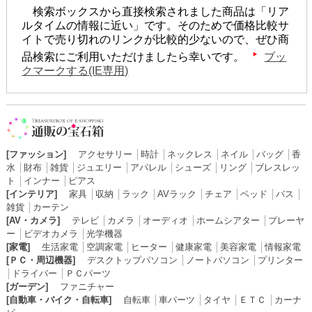
検索ボックスから直接検索されました商品は「リア
ルタイムの情報に近い」です。そのためで価格比較サ
イトで売り切れのリンクが比較的少ないので、ぜひ商
品検索にご利用いただけましたら幸いです。
ブッ
クマークする(IE専用)
[ファッション]
アクセサリー
│
時計
│
ネックレス
│
ネイル
│
バッグ
│
香
水
│
財布
│
雑貨
│
ジュエリー
│
アパレル
│
シューズ
│
リング
│
ブレスレッ
ト
│
インナー
│
ピアス
[インテリア]
家具
│
収納
│
ラック
│
AVラック
│
チェア
│
ベッド
│
バス
│
雑貨
│
カーテン
[AV・カメラ]
テレビ
│
カメラ
│
オーディオ
│
ホームシアター
│
プレーヤ
ー
│
ビデオカメラ
│
光学機器
[家電]
生活家電
│
空調家電
│
ヒーター
│
健康家電
│
美容家電
│
情報家電
[ＰＣ・周辺機器]
デスクトップパソコン
│
ノートパソコン
│
プリンター
│
ドライバー
│
ＰＣパーツ
[ガーデン]
ファニチャー
[自動車・バイク・自転車]
自転車
│
車パーツ
│
タイヤ
│
ＥＴＣ
│
カーナ