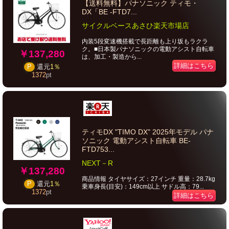
【送料無料】パナソニック ティモ・
DX「BE -FTD7...
サイクルベースあさひ楽天市場店
内装5段変速機搭載で長距離も上り坂もラクラ
ク。■日本製パナソニックの電動アシスト自転車
￥137,280
は、加工・製造から...
詳細はこちら
P
還元
1％
1372
pt
ティモDX "TIMO DX" 2025年モデル パナ
ソニック 電動アシスト自転車 BE-
FTD753...
NEXT－R
￥137,280
商品情報 タイヤサイズ：27インチ 重量：28.7kg
P
還元
1％
乗車身長(目安)：149cm以上 サドル高：79...
1372
pt
詳細はこちら