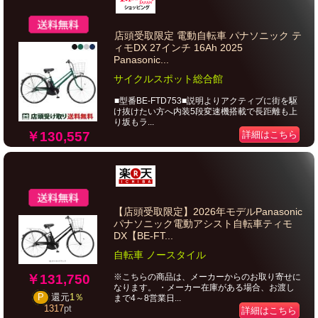
店頭受取限定 電動自転車 パナソニック テ
ィモDX 27インチ 16Ah 2025
Panasonic...
サイクルスポット総合館
■型番BE-FTD753■説明よりアクティブに街を駆
け抜けたい方へ内装5段変速機搭載で長距離も上
り坂もラ...
￥130,557
詳細はこちら
【店頭受取限定】2026年モデルPanasonic
パナソニック電動アシスト自転車ティモ
DX【BE-FT...
自転車 ノースタイル
※こちらの商品は、メーカーからのお取り寄せに
￥131,750
なります。 ・メーカー在庫がある場合、お渡し
P
還元
1％
まで4～8営業日...
1317
pt
詳細はこちら