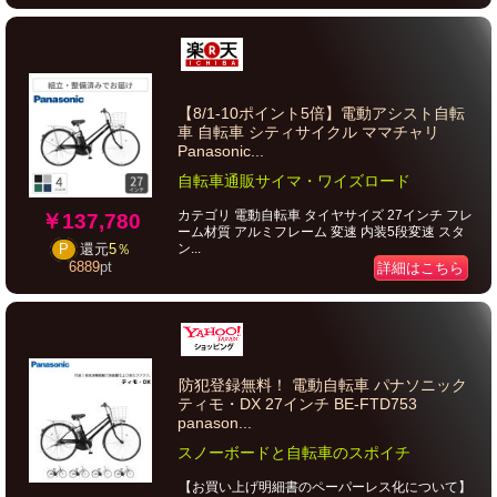
【8/1-10ポイント5倍】電動アシスト自転
車 自転車 シティサイクル ママチャリ
Panasonic...
自転車通販サイマ・ワイズロード
カテゴリ 電動自転車 タイヤサイズ 27インチ フレ
￥137,780
ーム材質 アルミフレーム 変速 内装5段変速 スタ
ン...
P
還元
5％
6889
pt
詳細はこちら
防犯登録無料！ 電動自転車 パナソニック
ティモ・DX 27インチ BE-FTD753
panason...
スノーボードと自転車のスポイチ
【お買い上げ明細書のペーパーレス化について】