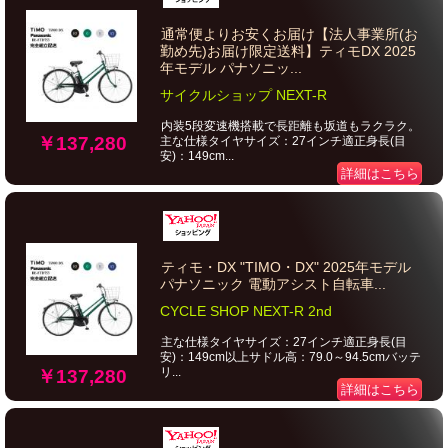
通常便よりお安くお届け【法人事業所(お
勤め先)お届け限定送料】ティモDX 2025
年モデル パナソニッ...
サイクルショップ NEXT-R
内装5段変速機搭載で長距離も坂道もラクラク。
￥137,280
主な仕様タイヤサイズ：27インチ適正身長(目
安)：149cm...
詳細はこちら
ティモ・DX "TIMO・DX" 2025年モデル
パナソニック 電動アシスト自転車...
CYCLE SHOP NEXT-R 2nd
主な仕様タイヤサイズ：27インチ適正身長(目
安)：149cm以上サドル高：79.0～94.5cmバッテ
リ...
￥137,280
詳細はこちら