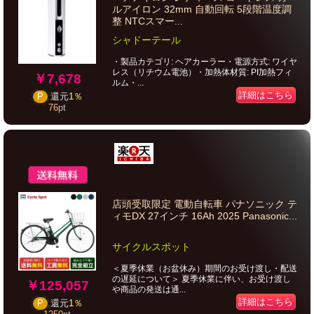
ルアイロン 32mm 自動回転 5段階温度調
整 NTCスマー...
シャドーテール
・製品カテゴリ: ヘアカーラー・電源方式: ワイヤ
レス（リチウム電池）・加熱体材質: PI加熱フィ
￥7,678
ルム・...
詳細はこちら
P
還元
1％
76
pt
店頭受取限定 電動自転車 パナソニック テ
ィモDX 27インチ 16Ah 2025 Panasonic...
サイクルスポット
＜夏季休業（お盆休み）期間のお受け渡し・配送
の遅延について＞ 夏季休業に伴い、お受け渡し
￥125,057
や商品の発送は通...
詳細はこちら
P
還元
1％