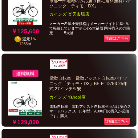
市部一部地域のみお届け自宅送料無料パナ
ソニック「ティモ・DX」...
カインズ 楽天市場店
メーカー希望小売価格はメーカーサイトに基づい
て掲載しています※安心5大補償 同時購入の方限
￥125,600
定 5大補...
詳細はこちら
P
還元
1％
1256
pt
電動自転車 電動アシスト自転車パナソ
ニック「ティモ・DX」BE-FTD753 25年
式 27インチ※安...
カインズ Yahoo!店
電動自転車 電動アシスト自転車当商品は安心ス
マートパックEC（3年型）9,800円の購入が必須
です。購入...
￥129,800
詳細はこちら