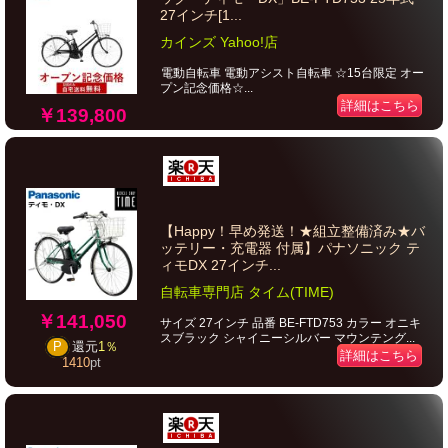
27インチ[1...
カインズ Yahoo!店
電動自転車 電動アシスト自転車 ☆15台限定 オー
プン記念価格☆...
詳細はこちら
￥139,800
【Happy！早め発送！★組立整備済み★バ
ッテリー・充電器 付属】パナソニック テ
ィモDX 27インチ...
自転車専門店 タイム(TIME)
￥141,050
サイズ 27インチ 品番 BE-FTD753 カラー オニキ
スブラック シャイニーシルバー マウンテング...
P
還元
1％
詳細はこちら
1410
pt