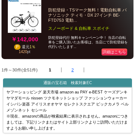
防犯登録・TSマーク無料！電動自転車 パ
ナソニック ティモ・DX 27インチ BE-
FTD753 電動...
スノーボード & 自転車 スポイチ
防犯登録代行 無料キャンペーン中！ 当店の自転
￥142,000
車をご購入頂いたお客様は、当店にて防犯登録を
代行いたします...
P
還元
1％
1420
pt
詳細はこちら
1件～30件(全51件)
1
2
通販の宝石箱 検索対象EC
ヤフーショッピング 楽天市場 amazon au PAY e-BEST ケーズデンキ
ヤマダモール nissen ツクモネットショップ ファッションウォーカー
イシバシ楽器 アイリスオオヤマ セレクトスクエア ビックカメラ ベル
メゾンネット セシール
※現在、amazonの商品が検索結果に表示されません。amazonにつき
ましては、下記リンクまたはサイト上部リンクよりご訪問いただけま
すようお願い申し上げます。