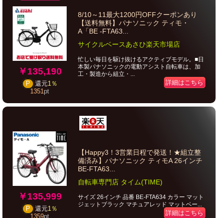
8/10～11最大1200円OFFクーポンあり
【送料無料】パナソニック ティモ・
A「BE -FTA63...
サイクルベースあさひ楽天市場店
忙しい毎日を駆け抜けるアクティブモデル。■日
本製パナソニックの電動アシスト自転車は、加
￥135,190
工・製造から組立・...
詳細はこちら
P
還元
1％
1351
pt
【Happy3！3営業日程で発送！★組立整
備済み】パナソニック ティモA 26インチ
BE-FTA63...
自転車専門店 タイム(TIME)
￥135,999
サイズ 26インチ 品番 BE-FTA634 カラー マット
ジェットブラック マチュアレッド マットベー...
P
還元
1％
詳細はこちら
1359
pt