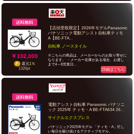
【店頭受取限定】2026年モデルPanasonic
パナソニック電動アシスト自転車ティモ
A【BE-FTA...
自転車 ノースタイル
￥132,000
※こちらの商品は、メーカーからのお取り寄せに
なります。 ・メーカー在庫がある場合、お渡し
P
還元
1％
まで4～8営業日...
1320
pt
詳細はこちら
電動アシスト自転車 Panasonic パナソニ
ック 2025年 ティモ・A BE-FTA634 26...
サイクルエクスプレス
パナソニック2025年モデル 「ティモ・A」忙し
い毎日を駆け抜けるアクティブモデル。