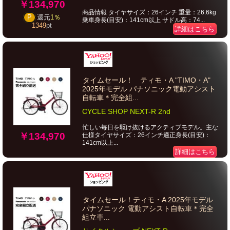
￥134,970
商品情報 タイヤサイズ：26インチ 重量：26.6kg
P
還元
1％
乗車身長(目安)：141cm以上 サドル高：74...
1349
pt
詳細はこちら
タイムセール！ ティモ・A "TIMO・A"
2025年モデル パナソニック電動アシスト
自転車＊完全組...
CYCLE SHOP NEXT-R 2nd
忙しい毎日を駆け抜けるアクティブモデル。主な
￥134,970
仕様タイヤサイズ：26インチ適正身長(目安)：
141cm以上...
詳細はこちら
タイムセール！ティモ・A 2025年モデル
パナソニック 電動アシスト自転車＊完全
組立車...