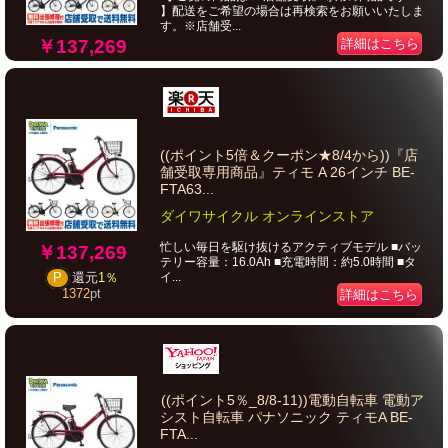
】配送をご希望の場合は再検索をお願いいたしま
す。※店舗受...
￥137,269
詳細はこちら
((ポイント5倍＆クーポン★8/4から))『店
舗受取専用商品』ティモ A 26インチ BE-
FTA63...
ダイワサイクル オンラインストア
忙しい毎日を駆け抜けるアクティブモデル ■バッ
￥137,269
テリー容量：16.0Ah ■充電時間：約5.0時間 ■タ
イ...
P
還元
1％
1372
pt
詳細はこちら
((ポイント5％_8/8-11))電動自転車 電動ア
シスト自転車 パナソニック ティモA BE-
FTA...