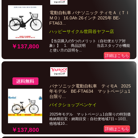
電動自転車 パナソニック ティモＡ（ＴＩ
ＭＯ） 16.0Ah 26インチ 2025年 BE-
FTA63...
ハッピーサイクル世田谷ヤフー店
【当店購入の5つのメリット（自社便エリア対
￥137,800
象）】 1. 商品説明 当店スタッフが機能
と使い方の説明を...
詳細はこちら
パナソニック電動自転車 ティモA 2025
年モデル BE-FTA634 マットベージュ1
台限り...
バイクショップベンケイ
2025年モデル マットベージュ1台限りの特別価
格納期目安：納期目安：自社便地域7日～10日、
他地域10...
￥137,800
詳細はこちら