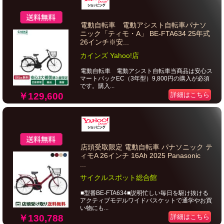
電動自転車 電動アシスト自転車パナソ
ニック「ティモ・A」 BE-FTA634 25年式
26インチ※安...
カインズ Yahoo!店
電動自転車 電動アシスト自転車当商品は安心ス
マートパックEC（3年型）9,800円の購入が必須
です。購入...
￥129,600
詳細はこちら
店頭受取限定 電動自転車 パナソニック テ
ィモA 26インチ 16Ah 2025 Panasonic
...
サイクルスポット総合館
■型番BE-FTA634■説明忙しい毎日を駆け抜ける
アクティブモデルワイドバスケットで通学やお買
い物にも...
￥130,788
詳細はこちら