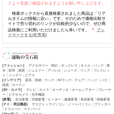
クより直接ご確認されますようお願い申し上げます。
検索ボックスから直接検索されました商品は「リア
ルタイムの情報に近い」です。そのためで価格比較サ
イトで売り切れのリンクが比較的少ないので、ぜひ商
品検索にご利用いただけましたら幸いです。
ブッ
クマークする(IE専用)
[ファッション]
アクセサリー
│
時計
│
ネックレス
│
ネイル
│
バッグ
│
香
水
│
財布
│
雑貨
│
ジュエリー
│
アパレル
│
シューズ
│
リング
│
ブレスレッ
ト
│
インナー
│
ピアス
[インテリア]
家具
│
収納
│
ラック
│
AVラック
│
チェア
│
ベッド
│
バス
│
雑貨
│
カーテン
[AV・カメラ]
テレビ
│
カメラ
│
オーディオ
│
ホームシアター
│
プレーヤ
ー
│
ビデオカメラ
│
光学機器
[家電]
生活家電
│
空調家電
│
ヒーター
│
健康家電
│
美容家電
│
情報家電
[ＰＣ・周辺機器]
デスクトップパソコン
│
ノートパソコン
│
プリンター
│
ドライバー
│
ＰＣパーツ
[ガーデン]
ファニチャー