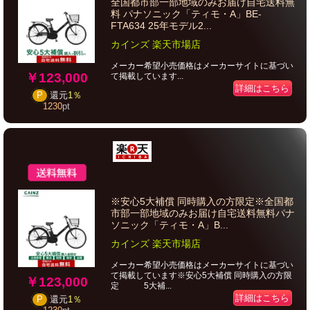
全国都市部一部地域のみお届け自宅送料無
料 パナソニック「ティモ・A」BE-
FTA634 25年モデル2...
カインズ 楽天市場店
メーカー希望小売価格はメーカーサイトに基づい
￥123,000
て掲載しています...
詳細はこちら
P
還元
1％
1230
pt
※安心5大補償 同時購入の方限定※全国都
市部一部地域のみお届け自宅送料無料パナ
ソニック「ティモ・A」B...
カインズ 楽天市場店
メーカー希望小売価格はメーカーサイトに基づい
て掲載しています※安心5大補償 同時購入の方限
￥123,000
定 5大補...
詳細はこちら
P
還元
1％