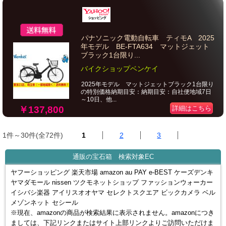
パナソニック電動自転車 ティモA 2025
年モデル BE-FTA634 マットジェット
ブラック1台限り...
バイクショップベンケイ
2025年モデル マットジェットブラック1台限り
の特別価格納期目安：納期目安：自社便地域7日
～10日、他...
￥137,800
詳細はこちら
1件～30件(全72件)
1
2
3
通販の宝石箱 検索対象EC
ヤフーショッピング 楽天市場 amazon au PAY e-BEST ケーズデンキ
ヤマダモール nissen ツクモネットショップ ファッションウォーカー
イシバシ楽器 アイリスオオヤマ セレクトスクエア ビックカメラ ベル
メゾンネット セシール
※現在、amazonの商品が検索結果に表示されません。amazonにつき
ましては、下記リンクまたはサイト上部リンクよりご訪問いただけま