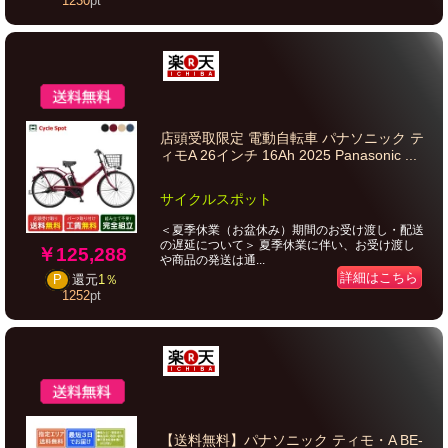
1230
pt
店頭受取限定 電動自転車 パナソニック テ
ィモA 26インチ 16Ah 2025 Panasonic ...
サイクルスポット
＜夏季休業（お盆休み）期間のお受け渡し・配送
の遅延について＞ 夏季休業に伴い、お受け渡し
￥125,288
や商品の発送は通...
詳細はこちら
P
還元
1％
1252
pt
【送料無料】パナソニック ティモ・A BE-