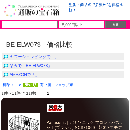
型番・商品名で多数ECを価格比
較！
BE-ELW073 価格比較
ヤフーショッピングで「」
楽天で「BE-ELW073」
AMAZONで「」
標準スコア
安い順
高い順
ショップ順
1件～11件(全11件)
1
Panasonic｜パナソニック フロントバスケ
ット(ブラック) NCB2196S 【2019年モデ