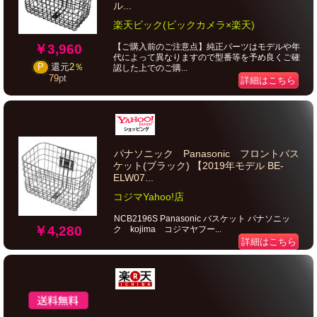
ル...
楽天ビック(ビックカメラ×楽天)
￥3,960
【ご購入前のご注意点】純正パーツはモデルや年
代によって異なりますので型番等を予め良くご確
P
還元
2％
認した上でのご購...
79
pt
詳細はこちら
パナソニック Panasonic フロントバス
ケット(ブラック) 【2019年モデル BE-
ELW07...
コジマYahoo!店
NCB2196S Panasonic バスケット パナソニッ
￥4,280
ク kojima コジマヤフー...
詳細はこちら