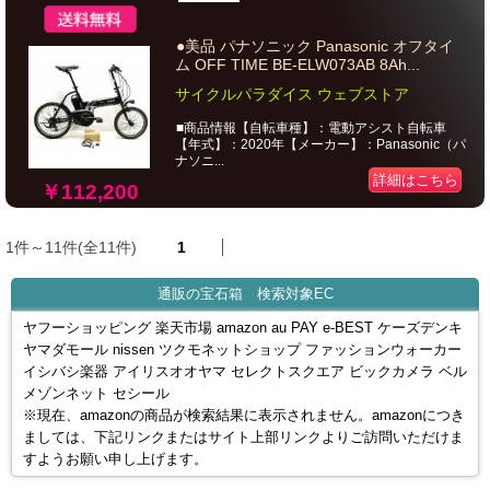
●美品 パナソニック Panasonic オフタイ
ム OFF TIME BE-ELW073AB 8Ah...
サイクルパラダイス ウェブストア
■商品情報【自転車種】：電動アシスト自転車
【年式】：2020年【メーカー】：Panasonic（パ
ナソニ...
詳細はこちら
￥112,200
1件～11件(全11件)
1
通販の宝石箱 検索対象EC
ヤフーショッピング 楽天市場 amazon au PAY e-BEST ケーズデンキ
ヤマダモール nissen ツクモネットショップ ファッションウォーカー
イシバシ楽器 アイリスオオヤマ セレクトスクエア ビックカメラ ベル
メゾンネット セシール
※現在、amazonの商品が検索結果に表示されません。amazonにつき
ましては、下記リンクまたはサイト上部リンクよりご訪問いただけま
すようお願い申し上げます。