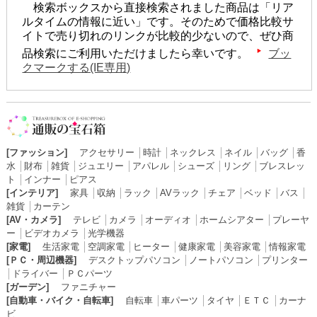
検索ボックスから直接検索されました商品は「リア
ルタイムの情報に近い」です。そのためで価格比較サ
イトで売り切れのリンクが比較的少ないので、ぜひ商
品検索にご利用いただけましたら幸いです。
ブッ
クマークする(IE専用)
[ファッション]
アクセサリー
│
時計
│
ネックレス
│
ネイル
│
バッグ
│
香
水
│
財布
│
雑貨
│
ジュエリー
│
アパレル
│
シューズ
│
リング
│
ブレスレッ
ト
│
インナー
│
ピアス
[インテリア]
家具
│
収納
│
ラック
│
AVラック
│
チェア
│
ベッド
│
バス
│
雑貨
│
カーテン
[AV・カメラ]
テレビ
│
カメラ
│
オーディオ
│
ホームシアター
│
プレーヤ
ー
│
ビデオカメラ
│
光学機器
[家電]
生活家電
│
空調家電
│
ヒーター
│
健康家電
│
美容家電
│
情報家電
[ＰＣ・周辺機器]
デスクトップパソコン
│
ノートパソコン
│
プリンター
│
ドライバー
│
ＰＣパーツ
[ガーデン]
ファニチャー
[自動車・バイク・自転車]
自転車
│
車パーツ
│
タイヤ
│
ＥＴＣ
│
カーナ
ビ