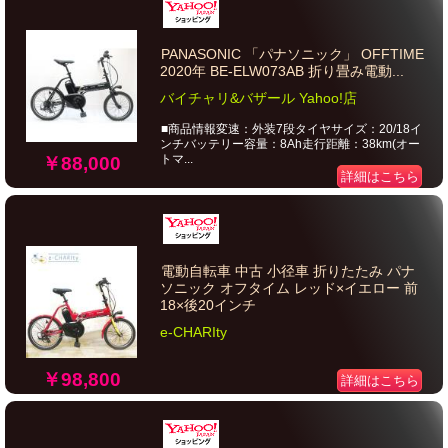
PANASONIC 「パナソニック」 OFFTIME
2020年 BE-ELW073AB 折り畳み電動...
バイチャリ&バザール Yahoo!店
■商品情報変速：外装7段タイヤサイズ：20/18イ
ンチバッテリー容量：8Ah走行距離：38km(オー
トマ...
￥88,000
詳細はこちら
電動自転車 中古 小径車 折りたたみ パナ
ソニック オフタイム レッド×イエロー 前
18×後20インチ
e-CHARIty
￥98,800
詳細はこちら