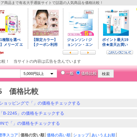
ア商品まで有名大手通販サイトで話題の人気商品を価格比較！
比較！ 当サイトの内容は広告を含んでいます
一般
価格比較
245 価格比較
ショッピングで「」の価格をチェックする
「B-2245」の価格をチェックする
ZONで「」の価格をチェックする
標準スコア
│
価格の安い順
│
価格の高い順
│
ショップ
│
あいうえお順
│