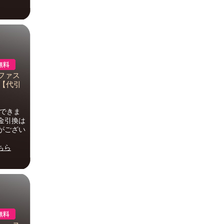
ファス
m【代引
ができま
金引換は
がござい
ちら