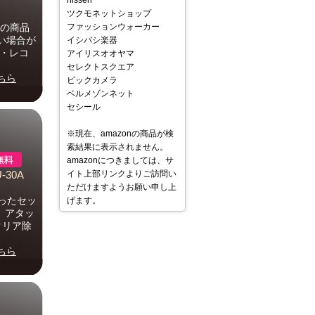
nissen
ツクモネットショップ
らの商品
ファッションウォーカー
い場合が
イシバシ楽器
ク・レコ
アイリスオオヤマ
セレクトスクエア
ちら
ビックカメラ
ベルメゾンネット
セシール
※現在、amazonの商品が検
索結果に表示されません。
amazonにつきましては、サ
イト上部リンクよりご訪問い
30A
ただけますようお願い申し上
ったセッ
げます。
、アタッ
クリア除
ちら