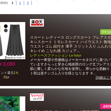
80件)
1
2
3
スカート レディース ロングスカート フレアスカ
キシスカート ミモレスカート ハイウエスト 無地
ウエストゴム 紐付き 薄手 スリット入り ふんわ
キレイめ こなれ感 カジュア...
レディースファッション Le futur
メーカー希望小売価格はメーカーカタログに基づい
￥3,080
ていますさらっと穿き心地抜群のロング丈フレアス
肌に優しく柔らかな生地を使用し、滑らかな肌触り
イント還元
1％
ト部は楽チンゴム入り仕様となります キ...
30
pt
詳細はこ