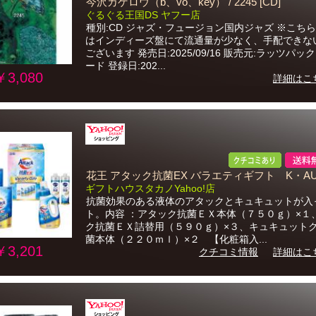
今沢カゲロウ（b、vo、key） / 2245 [CD]
ぐるぐる王国DS ヤフー店
種別:CD ジャズ・フュージョン国内ジャズ ※こち
はインディーズ盤にて流通量が少なく、手配できな
ございます 発売日:2025/09/16 販売元:ラッツパッ
ード 登録日:202...
￥3,080
詳細はこ
花王 アタック抗菌EX バラエティギフト K・AU-
ギフトハウスタカノYahoo!店
抗菌効果のある液体のアタックとキュキュットが入
ト。内容 ：アタック抗菌ＥＸ本体（７５０ｇ）×１
ク抗菌ＥＸ詰替用（５９０ｇ）×３、キュキュット
菌本体（２２０ｍｌ）×２ 【化粧箱入...
￥3,201
クチコミ情報
詳細はこ