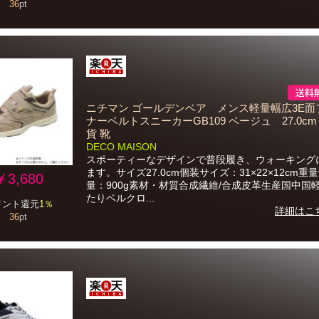
36
pt
ニチマン ゴールデンベア メンス軽量幅広3E面
ナーベルトスニーカーGB109 ベージュ 27.0cm
貨 靴
DECO MAISON
スポーティーなデザインで普段履き、ウォーキング
ます。サイズ27.0cm個装サイズ：31×22×12cm重
￥3,680
量：900g素材・材質合成繊維/合成皮革生産国中国
たりベルクロ...
イント還元
1％
詳細はこ
36
pt