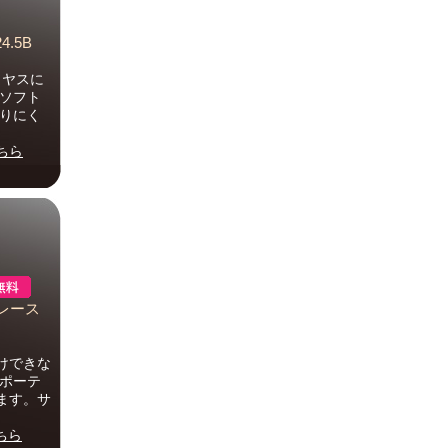
.5B
リヤスに
口ソフト
滑りにく
ちら
レース
けできな
スポーテ
ます。サ
ちら