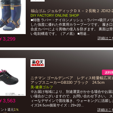
福山ゴム ジョルディックＤＸ－２長靴２ JDX2-24
DIY FACTORY ONLINE SHOP
■特徴 ラバー・ナイロンメッシュ・ラバー+吸汗メ
した強度に優れた作業用カラーブーツです。 履き
合皮カバーにより異物の侵入を防ぎます。 裏面は
い彫刻構造です。（アメ底） ■用途...
￥3,299
詳細はこ
ニチマン ゴールデンベア レディス軽量幅広3E
アップスニーカーGB330 ブラック 24.5cm
美-健康ゴルフ
※お届け地域により、別途運賃がかかる場合やお届
い場合がございますので、お問い合わせ下さい。 
￥3,563
ィーなデザインで普段履き、ウォーキングに活躍し
イズ24.5cm個装サイズ：29×20...
イント還元
1％
詳細はこ