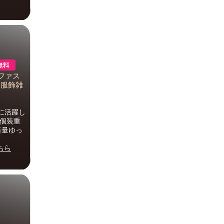
ファス
 服飾雑
に活躍し
量個装重
軽量ゆっ
ちら