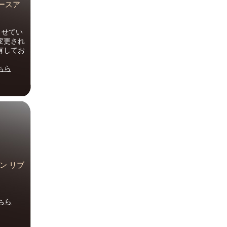
ースア
させてい
変更され
有してお
ちら
ン リブ
ちら