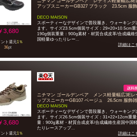
ニチマン ゴールデンベア レディス軽量幅広3E
アップスニーカーGB327 ブラック 23.5cm 服
DECO MAISON
スポーティーなデザインで普段履き、ウォーキング
ます。サイズ23.5cm個装サイズ：29×20×10.5cm
￥3,680
190g個装重量：900g素材・材質合成皮革/合成繊
国軽量ゆったりレー...
イント還元
1％
詳細はこ
36
pt
ニチマン ゴールデンベア メンス軽量幅広3Eレ
ップスニーカーGB107 ベージュ 26.5cm 服飾雑
DECO MAISON
スポーティーなデザインで普段履き、ウォーキング
ます。サイズ26.5cm個装サイズ：31×22×12cm重
￥3,680
量：900g素材・材質合成皮革/合成繊維生産国中国
たりレースアップ...
イント還元
1％
詳細はこ