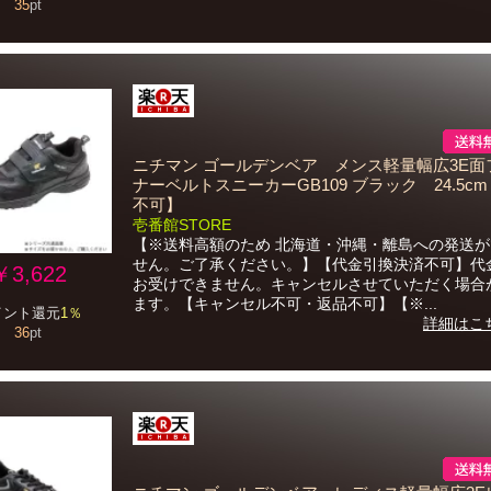
35
pt
ニチマン ゴールデンベア メンス軽量幅広3E面
ナーベルトスニーカーGB109 ブラック 24.5c
不可】
壱番館STORE
【※送料高額のため 北海道・沖縄・離島への発送
せん。ご了承ください。】【代金引換決済不可】代
￥3,622
お受けできません。キャンセルさせていただく場合
ます。【キャンセル不可・返品不可】【※...
イント還元
1％
詳細はこ
36
pt