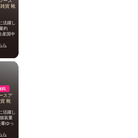
レース
飾雑貨 靴
に活躍し
重量約
維生産国中
ちら
ースア
貨 靴
に活躍し
量個装重
軽量ゆっ
ちら