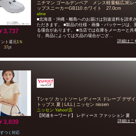
ニチマン ゴールデンベア メンス軽量幅広3Eレ
ップスニーカーGB110 ホワイト 27.0cm
aline
■北海道・沖縄・離島へのお届けは別途送料を請求
ただきます。 ■製品の仕様・画像・パッケージは、
￥3,737
る場合があります。 ■当店では在庫をメーカーと共
り、商品によっては欠品の場合がござ...
詳細はこ
イント還元
1％
37
pt
Tシャツ カットソー レディース ドレープ デザイ
トップス 夏 | L/LL | ニッセン nissen
ニッセン Yahoo!店
【関連キーワード】 レディース ファッション 夏
￥3,839
詳細はこ
すつく対応