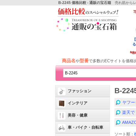
B-2245 価格比較 - 通販の宝石箱
売れ筋からレ
商品名
型番
や
で多数のECサイトを価格
B-2
ファッション
ヤフー
インテリア
楽天で
美容・健康
AMA
車・バイク・自転車
ソート順：