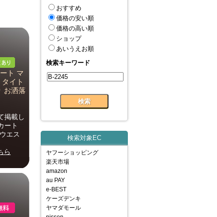
おすすめ
価格の安い順
価格の高い順
ショップ
あいうえお順
検索キーワード
ート マ
 タイト
り お洒落
て掲載し
カート
 ウエス
検索対象EC
ちら
ヤフーショッピング
楽天市場
amazon
au PAY
e-BEST
ケーズデンキ
ヤマダモール