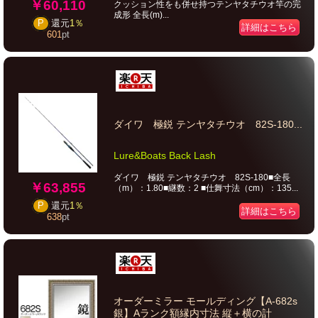
￥60,110
クッション性をも併せ持つテンヤタチウオ竿の完
成形 全長(m)...
P
還元
1％
詳細はこちら
601
pt
ダイワ 極鋭 テンヤタチウオ 82S-180...
Lure&Boats Back Lash
ダイワ 極鋭 テンヤタチウオ 82S-180■全長
￥63,855
（m）：1.80■継数：2 ■仕舞寸法（cm）：135...
P
還元
1％
詳細はこちら
638
pt
オーダーミラー モールディング【A-682s
銀】Aランク額縁内寸法 縦＋横の計