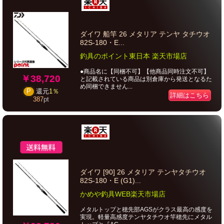
ダイワ 船竿 26 メタリア テンヤ タチウオ
82S-180・E...
釣具のポイント東日本 楽天市場店
●商品名に【同梱不可】【他商品同時注文不可】
￥38,720
と記載されている商品は別倉庫から発送となるた
め同梱できません...
P
還元
1％
詳細はこちら
387
pt
ダイワ [90] 26 メタリア テンヤタチウオ
82S-180・E (G1)...
かめや釣具WEB楽天市場店
メタルトップと穂先部AGSがクラス最高の感度を
実現。軽量高感度テンヤタチウオ竿穂先にメタル