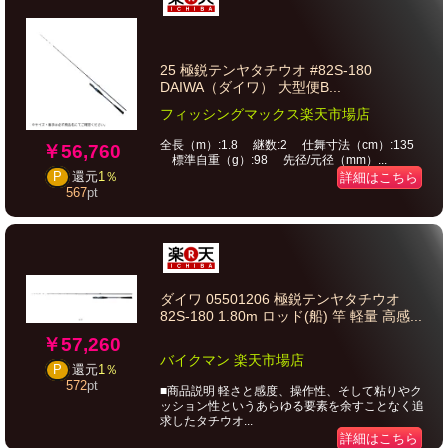
25 極鋭テンヤタチウオ #82S-180
DAIWA（ダイワ） 大型便B...
フィッシングマックス楽天市場店
全長（m）:1.8 継数:2 仕舞寸法（cm）:135
￥56,760
標準自重（g）:98 先径/元径（mm）...
P
還元
1％
詳細はこちら
567
pt
ダイワ 05501206 極鋭テンヤタチウオ
82S-180 1.80m ロッド(船) 竿 軽量 高感...
￥57,260
バイクマン 楽天市場店
P
還元
1％
572
pt
■商品説明 軽さと感度、操作性、そして粘りやク
ッション性というあらゆる要素を余すことなく追
求したタチウオ...
詳細はこちら