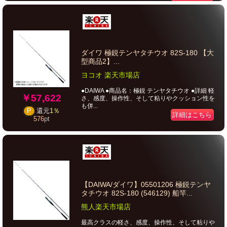
ダイワ 極鋭テンヤタチウオ 82S-180 【大
型商品2】...
ヨコオ 楽天市場店
●DAIWA ●商品名：極鋭 テンヤタチウオ ●詳細 軽
￥57,622
さ、感度、操作性、そして粘りやクッション性を
も併...
P
還元
1％
詳細はこちら
576
pt
【DAIWA/ダイワ】05501206 極鋭テンヤ
タチウオ 82S-180 (546129) 船竿...
熊人楽天市場店
最高クラスの軽さ、感度、操作性、そして粘りや