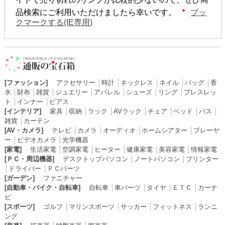
品検索にご利用いただけましたら幸いです。
ブッ
クマークする(IE専用)
[ファッション]
アクセサリー
│
時計
│
ネックレス
│
ネイル
│
バッグ
│
香
水
│
財布
│
雑貨
│
ジュエリー
│
アパレル
│
シューズ
│
リング
│
ブレスレッ
ト
│
インナー
│
ピアス
[インテリア]
家具
│
収納
│
ラック
│
AVラック
│
チェア
│
ベッド
│
バス
│
雑貨
│
カーテン
[AV・カメラ]
テレビ
│
カメラ
│
オーディオ
│
ホームシアター
│
プレーヤ
ー
│
ビデオカメラ
│
光学機器
[家電]
生活家電
│
空調家電
│
ヒーター
│
健康家電
│
美容家電
│
情報家電
[ＰＣ・周辺機器]
デスクトップパソコン
│
ノートパソコン
│
プリンター
│
ドライバー
│
ＰＣパーツ
[ガーデン]
ファニチャー
[自動車・バイク・自転車]
自転車
│
車パーツ
│
タイヤ
│
ＥＴＣ
│
カーナ
ビ
[スポーツ]
ゴルフ
│
マリンスポーツ
│
サッカー
│
フィットネス
│
ランニ
ング