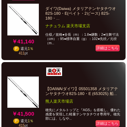
ダイワ(Daiwa) メタリアテンヤタチウオ
82S-180・E(ベイト・2ピース) 82S-
180・...
ナチュラム 楽天市場支店
仕様／規格●全長（m）：1.8●継数：2●仕舞寸法
（cm）：95●標準自重（g）：102●先径／元径
￥41,140
（m...
詳細はこちら
P
還元
1％
411
pt
【DAIWA/ダイワ】05501358 メタリアテ
ンヤタチウオ82S-180・E (653025) 船...
熊人楽天市場店
穂先にメタルトップと『AGS』を搭載し、優れた
￥41,500
感度を実現した軽量テンヤタチウオ専用竿。穂先
部には、しなや...
P
還元
1％
詳細はこちら
415
pt