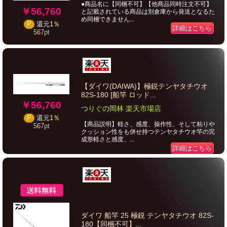
●商品名に【同梱不可】【他商品同時注文不可】
￥56,760
と記載されている商品は別倉庫から発送となるた
め同梱できません...
P
還元
1％
詳細はこちら
567
pt
【ダイワ(DAIWA)】極鋭テンヤタチウオ
82S-180 [船竿 ロッド...
￥56,760
つりぐの岡林 楽天市場店
P
還元
1％
【商品説明】軽さ、感度、操作性、そして粘りや
567
pt
クッション性をも併せ持つテンヤタチウオ竿の完
成形軽さと感度、...
詳細はこちら
ダイワ 船竿 25 極鋭 テンヤタチウオ 82S-
180【同梱不可】...