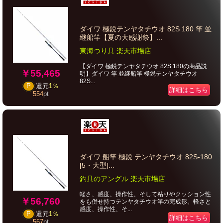
ダイワ 極鋭テンヤタチウオ 82S 180 竿 並
継船竿【夏の大感謝祭】...
東海つり具 楽天市場店
【ダイワ 極鋭テンヤタチウオ 82S 180の商品説
￥55,465
明】ダイワ 竿 並継船竿 極鋭テンヤタチウオ
82S...
P
還元
1％
詳細はこちら
554
pt
ダイワ 船竿 極鋭 テンヤタチウオ 82S-180
[5・大型]...
釣具のアングル 楽天市場店
軽さ、感度、操作性、そして粘りやクッション性
￥56,760
をも併せ持つテンヤタチウオ竿の完成形。軽さと
感度、操作性、そ...
P
還元
1％
詳細はこちら
567
pt