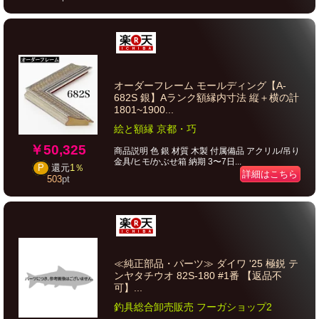
オーダーフレーム モールディング【A-
682S 銀】Aランク額縁内寸法 縦＋横の計
1801~1900...
絵と額縁 京都・巧
￥50,325
商品説明 色 銀 材質 木製 付属備品 アクリル/吊り
金具/ヒモ/かぶせ箱 納期 3〜7日...
P
還元
1％
詳細はこちら
503
pt
≪純正部品・パーツ≫ ダイワ '25 極鋭 テ
ンヤタチウオ 82S-180 #1番 【返品不
可】...
釣具総合卸売販売 フーガショップ2