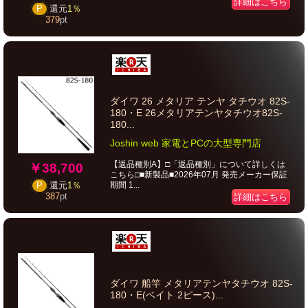
詳細はこちら
P
還元
1％
379
pt
ダイワ 26 メタリア テンヤ タチウオ 82S-
180・E 26メタリアテンヤタチウオ82S-
180...
Joshin web 家電とPCの大型専門店
【返品種別A】□「返品種別」について詳しくは
￥38,700
こちら□■新製品■2026年07月 発売メーカー保証
期間 1...
P
還元
1％
387
pt
詳細はこちら
ダイワ 船竿 メタリアテンヤタチウオ 82S-
180・E(ベイト 2ピース)...