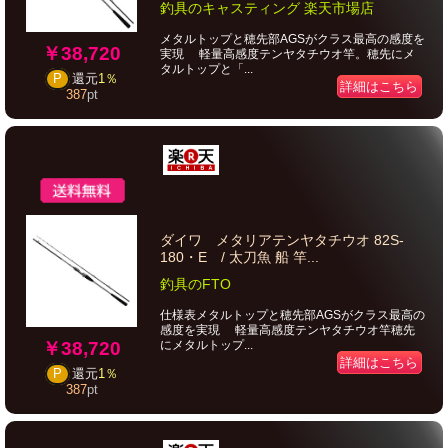
釣具のキャスティング 楽天市場店
メタルトップと穂先部AGSがクラス最高の感度を
￥38,720
実現 軽量高感度テンヤタチウオ竿。穂先にメ
タルトップと「...
P
還元
1％
詳細はこちら
387
pt
ダイワ メタリアテンヤタチウオ 82S-
180・E / 太刀魚 船 竿...
釣具のFTO
仕様表メタルトップと穂先部AGSがクラス最高の
感度を実現 軽量高感度テンヤタチウオ竿穂先
￥38,720
にメタルトップ...
詳細はこちら
P
還元
1％
387
pt