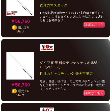
釣具のマスタック
●掲載商品は複数サイトおよび実店舗で併売して
います。ご注文タイミングにより欠品し、お取り
￥56,760
寄せにお時間を頂...
詳細はこちら
P
還元
1％
567
pt
ダイワ 船竿 極鋭テンヤタチウオ 82S-
180(2ピース)...
釣具のキャスティング 楽天市場店
軽さ、感度、操作性、そして粘りやクッション性
￥56,760
をも併せ持つテンヤタチウオ竿の完成形。穂先に
は、タチウオから...
P
還元
1％
詳細はこちら
567
pt