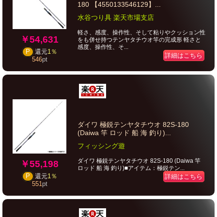
180 【4550133546129】...
水谷つり具 楽天市場支店
軽さ、感度、操作性、そして粘りやクッション性
￥54,631
をも併せ持つテンヤタチウオ竿の完成形 軽さと
感度、操作性、そ...
P
還元
1％
詳細はこちら
546
pt
ダイワ 極鋭テンヤタチウオ 82S-180
(Daiwa 竿 ロッド 船 海 釣り)...
フィッシング遊
ダイワ 極鋭テンヤタチウオ 82S-180 (Daiwa 竿
￥55,198
ロッド 船 海 釣り)■アイテム：極鋭テン...
P
還元
1％
詳細はこちら
551
pt