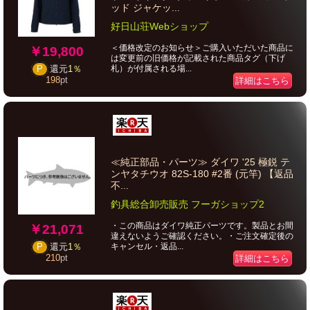
ッド ジャケッ...
好日山荘Webショップ
＜価格改定のお知らせ＞ご購入いただいた商品に
￥19,800
は変更前の旧価格が記載された商品タグ（下げ
札）が付属される場...
P
還元
1％
198
pt
詳細はこちら
≪純正部品・パーツ≫ ダイワ '25 極鋭 テ
ンヤタチウオ 82S-180 #2番 (元竿) 【返品
不...
釣具総合卸売販売 フーガショップ2
・この商品はダイワ純正パーツです。製品とお間
￥21,071
違えないようご確認ください。・ご注文確定後の
キャンセル・返品...
P
還元
1％
210
pt
詳細はこちら