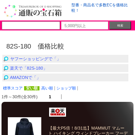
型番・商品名で多数ECを価格比
較！
82S-180 価格比較
ヤフーショッピングで「」
楽天で「82S-180」
AMAZONで「」
標準スコア
安い順
高い順
ショップ順
1件～30件(全30件)
1
【最大P5倍！8/31迄】MAMMUT マムー
ト ハイキング ウィンドブレーカー フーデ