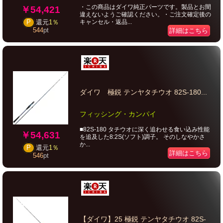
・この商品はダイワ純正パーツです。製品とお間
￥54,421
違えないようご確認ください。・ご注文確定後の
キャンセル・返品...
P
還元
1％
544
pt
詳細はこちら
ダイワ 極鋭 テンヤタチウオ 82S-180...
フィッシング・カンパイ
■82S-180 タチウオに深く追わせる食い込み性能
￥54,631
を追及した8:2S(ソフト)調子。 そのしなやかさ
か...
P
還元
1％
詳細はこちら
546
pt
【ダイワ】25 極鋭 テンヤタチウオ 82S-