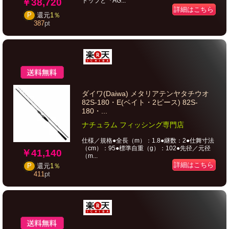
￥38,720
トップと『AG...
詳細はこちら
P
還元
1％
387
pt
ダイワ(Daiwa) メタリアテンヤタチウオ
82S-180・E(ベイト・2ピース) 82S-
180・...
ナチュラム フィッシング専門店
仕様／規格●全長（m）：1.8●継数：2●仕舞寸法
（cm）：95●標準自重（g）：102●先径／元径
￥41,140
（m...
詳細はこちら
P
還元
1％
411
pt