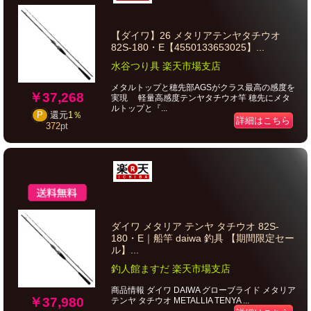
【ダイワ】26 メタリアテンヤタチウオ
82S-180・E【4550133653025】...
水谷つり具 楽天市場支店
メタルトップと穂先部AGSがクラス最高の感度を
￥37,268
実現 軽量高感度テンヤタチウオ竿 穂先にメタ
ルトップと『...
P
還元
1％
詳細はこちら
372
pt
ダイワ メタリア テンヤ タチウオ 82S-
180・E｜船竿 daiwa 釣具 【期間限定セー
ル】...
釣人館ますだ 楽天市場支店
商品情報 ダイワ DAIWA グローブライド メタリア
￥37,980
テンヤ タチウオ METALLIA TENYA ...