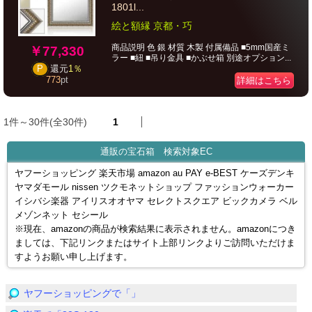
1801ӏ...
絵と額縁 京都・巧
商品説明 色 銀 材質 木製 付属備品 ■5mm国産ミ
￥77,330
ラー ■紐 ■吊り金具 ■かぶせ箱 別途オプション...
P
還元
1％
773
pt
詳細はこちら
1件～30件(全30件)
1
通販の宝石箱 検索対象EC
ヤフーショッピング 楽天市場 amazon au PAY e-BEST ケーズデンキ
ヤマダモール nissen ツクモネットショップ ファッションウォーカー
イシバシ楽器 アイリスオオヤマ セレクトスクエア ビックカメラ ベル
メゾンネット セシール
※現在、amazonの商品が検索結果に表示されません。amazonにつき
ましては、下記リンクまたはサイト上部リンクよりご訪問いただけま
すようお願い申し上げます。
ヤフーショッピングで「」