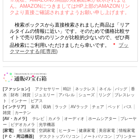
ん。AMAZONにつきましてはHP上部のAMAZONリン
クより直接ご確認されますようお願い申し上げます。
検索ボックスから直接検索されました商品は「リア
ルタイムの情報に近い」です。そのためで価格比較サ
イトで売り切れのリンクが比較的少ないので、ぜひ商
品検索にご利用いただけましたら幸いです。
ブッ
クマークする(IE専用)
[ファッション]
アクセサリー
│
時計
│
ネックレス
│
ネイル
│
バッグ
│
香
水
│
財布
│
雑貨
│
ジュエリー
│
アパレル
│
シューズ
│
リング
│
ブレスレッ
ト
│
インナー
│
ピアス
[インテリア]
家具
│
収納
│
ラック
│
AVラック
│
チェア
│
ベッド
│
バス
│
雑貨
│
カーテン
[AV・カメラ]
テレビ
│
カメラ
│
オーディオ
│
ホームシアター
│
プレーヤ
ー
│
ビデオカメラ
│
光学機器
[家電]
生活家電
│
空調家電
│
ヒーター
│
健康家電
│
美容家電
│
情報家電
[ＰＣ・周辺機器]
デスクトップパソコン
│
ノートパソコン
│
プリンター