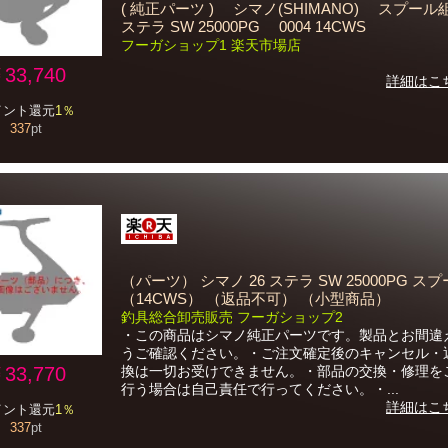
( 純正パーツ ) シマノ(SHIMANO) スプール
ステラ SW 25000PG 0004 14CWS
フーガショップ1 楽天市場店
33,740
詳細はこ
イント還元
1％
337
pt
（パーツ） シマノ 26 ステラ SW 25000PG ス
（14CWS） （返品不可） （小型商品）
釣具総合卸売販売 フーガショップ2
・この商品はシマノ純正パーツです。製品とお間違
うご確認ください。・ご注文確定後のキャンセル・
33,770
換は一切お受けできません。・部品の交換・修理を
行う場合は自己責任で行ってください。・...
詳細はこ
イント還元
1％
337
pt