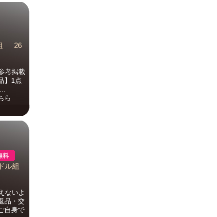
組 26
参考掲載
品】1点
.
ちら
ンドル組
えないよ
返品・交
ご自身で