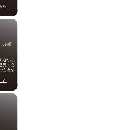
ちら
プール組
えないよ
返品・交
ご自身で
ちら