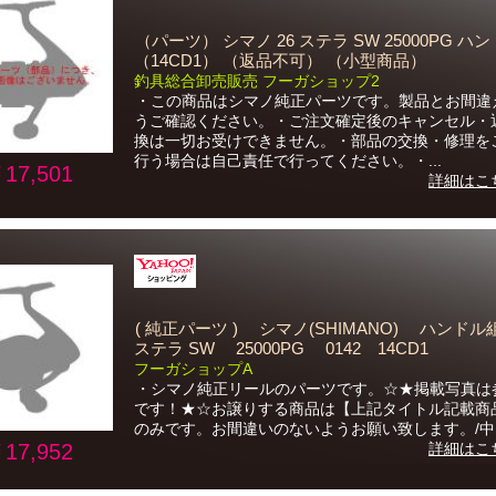
（パーツ） シマノ 26 ステラ SW 25000PG ハ
（14CD1） （返品不可） （小型商品）
釣具総合卸売販売 フーガショップ2
・この商品はシマノ純正パーツです。製品とお間違
うご確認ください。・ご注文確定後のキャンセル・
換は一切お受けできません。・部品の交換・修理を
行う場合は自己責任で行ってください。・...
17,501
詳細はこ
( 純正パーツ ) シマノ(SHIMANO) ハンドル
ステラ SW 25000PG 0142 14CD1
フーガショップA
・シマノ純正リールのパーツです。☆★掲載写真は
です！★☆お譲りする商品は【上記タイトル記載商
のみです。お間違いのないようお願い致します。/中..
17,952
詳細はこ