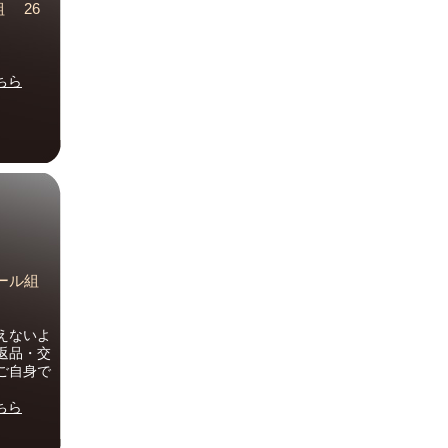
組 26
ちら
プール組
えないよ
返品・交
ご自身で
ちら