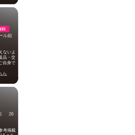
プール組
えないよ
返品・交
ご自身で
ちら
組 26
参考掲載