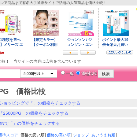
レア商品まで有名大手通販サイトで話題の人気商品を価格比較！
比較！ 当サイトの内容は広告を含んでいます
一般
価格比較
00PG 価格比較
ショッピングで「」の価格をチェックする
「25000PG」の価格をチェックする
ZONで「」の価格をチェックする
標準スコア
│
価格の安い順
│
価格の高い順
│
ショップ
│
あいうえお順
│