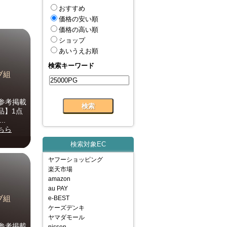
おすすめ
価格の安い順
価格の高い順
ショップ
あいうえお順
検索キーワード
グノブ組
参考掲載
品】1点
.
ちら
検索対象EC
ヤフーショッピング
楽天市場
amazon
au PAY
グノブ組
e-BEST
ケーズデンキ
ヤマダモール
参考掲載