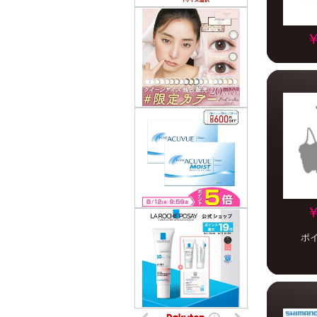
￥
￥
ポ