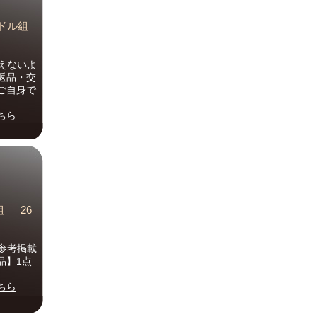
ンドル組
えないよ
返品・交
ご自身で
ちら
組 26
参考掲載
品】1点
.
ちら