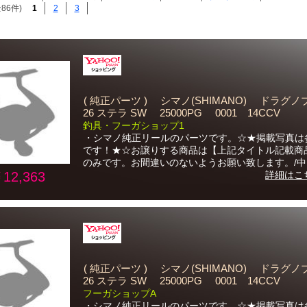
86件)
1
2
3
( 純正パーツ ) シマノ(SHIMANO) ドラ
26 ステラ SW 25000PG 0001 14CCV
釣具・フーガショップ1
・シマノ純正リールのパーツです。☆★掲載写真は
です！★☆お譲りする商品は【上記タイトル記載商
のみです。お間違いのないようお願い致します。/中..
12,363
詳細はこ
( 純正パーツ ) シマノ(SHIMANO) ドラ
26 ステラ SW 25000PG 0001 14CCV
フーガショップA
・シマノ純正リールのパーツです。☆★掲載写真は