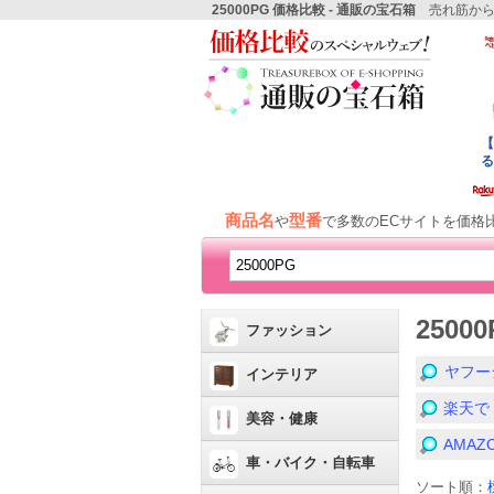
25000PG 価格比較 - 通販の宝石箱
売れ筋から
商品名
型番
や
で多数のECサイトを価格
250
ファッション
ヤフー
インテリア
楽天で
美容・健康
AMA
車・バイク・自転車
ソート順：