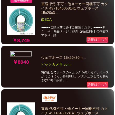
直送 代引不可・他メーカー同梱不可 カク
イチ 4971846058141 ウェブホース
15x20x3...
iDECA
■■■■■ご購入前に必ずご確認ください■■■■■Ｐ
Ｃ ⇒ 商品ページ下部の【商品説明】の内容ス
マホ⇒「詳...
￥8,749
詳細はこちら
ウェブホース 15x20x30m...
￥8940
ビックカメラ.com
特殊配合でホースのべとつきを抑えます。ホース
がねじれにくい特別加工。ノズル止水しても膨ら
まない耐圧設計。...
詳細はこちら
直送 代引不可・他メーカー同梱不可 カク
イチ 4971846058141 ウェブホース