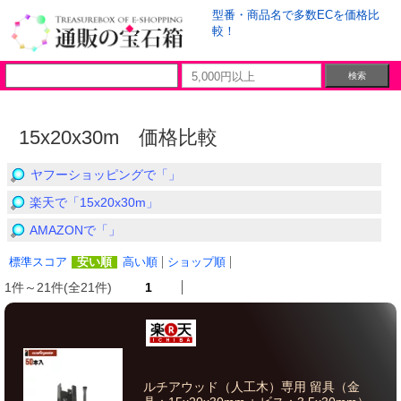
型番・商品名で多数ECを価格比
較！
15x20x30m 価格比較
ヤフーショッピングで「」
楽天で「15x20x30m」
AMAZONで「」
標準スコア
安い順
高い順
ショップ順
1件～21件(全21件)
1
ルチアウッド（人工木）専用 留具（金