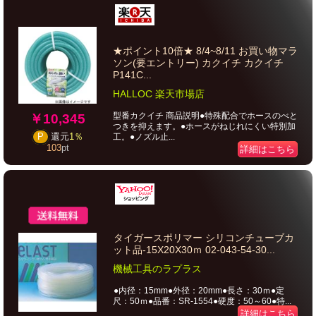
★ポイント10倍★ 8/4~8/11 お買い物マラ
ソン(要エントリー) カクイチ カクイチ
P141C...
HALLOC 楽天市場店
型番カクイチ 商品説明●特殊配合でホースのべと
￥10,345
つきを抑えます。●ホースがねじれにくい特別加
工。●ノズル止...
P
還元
1％
103
pt
詳細はこちら
タイガースポリマー シリコンチューブカ
ット品-15X20X30ｍ 02-043-54-30...
機械工具のラプラス
●内径：15mm●外径：20mm●長さ：30ｍ●定
尺：50ｍ●品番：SR-1554●硬度：50～60●特...
詳細はこちら