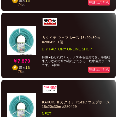
P
還元
1％
詳細はこちら
74
pt
カクイチ ウェブホース 15x20x30m
#280429 1個...
DIY FACTORY ONLINE SHOP
特徴 ●ねじれにくく、ノズルも使用でき、半透明
￥7,870
糸入りなので水の流れがわかる一般水道用ホース
です。 ●特殊...
P
還元
1％
詳細はこちら
78
pt
KAKUICHI カクイチ P141C ウェブホース
15x20x30m #280429
NEXT!