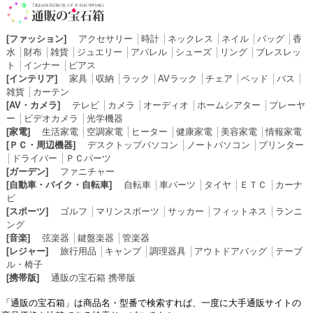
[ファッション]
アクセサリー
│
時計
│
ネックレス
│
ネイル
│
バッグ
│
香
水
│
財布
│
雑貨
│
ジュエリー
│
アパレル
│
シューズ
│
リング
│
ブレスレッ
ト
│
インナー
│
ピアス
[インテリア]
家具
│
収納
│
ラック
│
AVラック
│
チェア
│
ベッド
│
バス
│
雑貨
│
カーテン
[AV・カメラ]
テレビ
│
カメラ
│
オーディオ
│
ホームシアター
│
プレーヤ
ー
│
ビデオカメラ
│
光学機器
[家電]
生活家電
│
空調家電
│
ヒーター
│
健康家電
│
美容家電
│
情報家電
[ＰＣ・周辺機器]
デスクトップパソコン
│
ノートパソコン
│
プリンター
│
ドライバー
│
ＰＣパーツ
[ガーデン]
ファニチャー
[自動車・バイク・自転車]
自転車
│
車パーツ
│
タイヤ
│
ＥＴＣ
│
カーナ
ビ
[スポーツ]
ゴルフ
│
マリンスポーツ
│
サッカー
│
フィットネス
│
ランニ
ング
[音楽]
弦楽器
│
鍵盤楽器
│
管楽器
[レジャー]
旅行用品
│
キャンプ
│
調理器具
│
アウトドアバッグ
│
テーブ
ル・椅子
[携帯版]
通販の宝石箱 携帯版
「通販の宝石箱」は商品名・型番で検索すれば、一度に大手通販サイトの