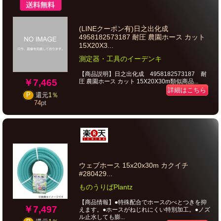
(LINEクーポン有)日之出化成
4958182573187 耐圧 農園ホース カット
15X20X3...
測定器・工具のイーデンキ
【商品説明】日之出化成 4958182573187 耐
￥7,465
圧 農園ホース カット 15X20X30m類似商品...
詳細はこちら
P
還元
1％
74
pt
ウェブホース 15x20x30m カクイチ
#280429...
ものうりばPlantz
【商品情報】●特殊配合でホースのべとつきを抑
￥7,497
えます。●ホースがねじれにくい特別加工。●ノズ
ル止水しても膨...