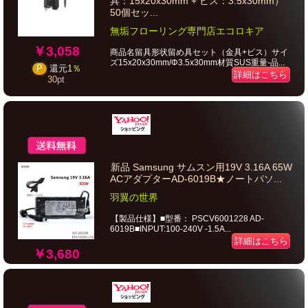
具：15x20x30mm + ビス：3.5x30mm）
50個セッ...
無垢フローリング専門店エコロキア
￥3,058
商品名留具形状留め具セット（金具+ビス）サイ
ズ15x20x30mm/Φ3.5x30mm材質SUS重量-品...
P
還元
1％
詳細はこちら
30
pt
新品 Samsung サムスン用19V 3.16A 65W
ACアダプターAD-6019B★ノートパソ...
羽翼の世界
【製品仕様】■型番： PSCV6001228 AD-
6019B■INPUT:100-240V -1.5A...
詳細はこちら
￥3,680