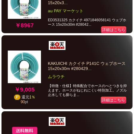
15x20x3...
au PAY マーケット
ED3531325 カクイチ 4971846058141 ウェブホ
￥8967
ース 15x20x30m #28042...
詳細はこちら
KAKUICHI カクイチ P141C ウェブホース
15x20x30m #280429...
ムラウチ
【特徴・仕様】特殊配合でホースのべとつきを抑
￥9,005
えます。ホースがねじれにくい特別加工。ノズル
止水しても膨らま...
P
還元
1％
詳細はこちら
90
pt