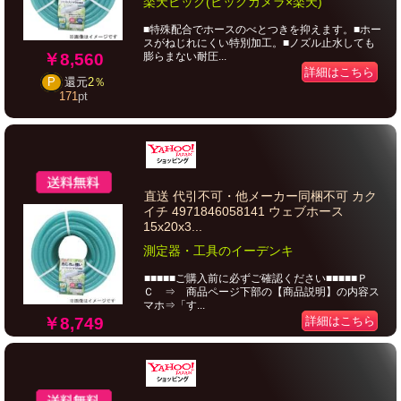
楽天ビック(ビックカメラ×楽天)
■特殊配合でホースのべとつきを抑えます。■ホー
スがねじれにくい特別加工。■ノズル止水しても
￥8,560
膨らまない耐圧...
詳細はこちら
P
還元
2％
171
pt
直送 代引不可・他メーカー同梱不可 カク
イチ 4971846058141 ウェブホース
15x20x3...
測定器・工具のイーデンキ
■■■■■ご購入前に必ずご確認ください■■■■■Ｐ
Ｃ ⇒ 商品ページ下部の【商品説明】の内容ス
マホ⇒「す...
￥8,749
詳細はこちら