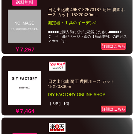
日之出化成 4958182573187 耐圧 農園ホ
ース カット 15X20X30m...
測定器・工具のイーデンキ
■■■■■ご購入前に必ずご確認ください■■■■■Ｐ
Ｃ ⇒ 商品ページ下部の【商品説明】の内容ス
マホ⇒「す...
詳細はこちら
￥7,267
日之出化成 耐圧 農園ホース カット
15X20X30m
DIY FACTORY ONLINE SHOP
【入数】 1個
詳細はこちら
￥7,464