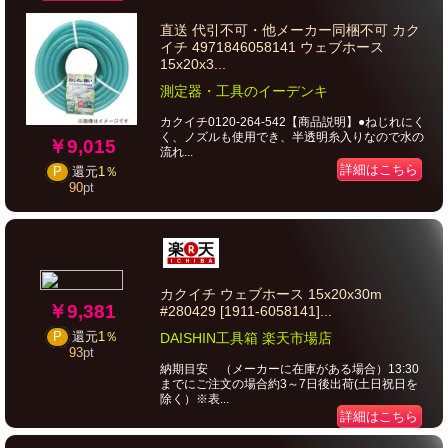
直送 代引不可・他メーカー同梱不可 カク
イチ 4971846058141 ウェブホース
15x20x3...
測定器・工具のイーデンキ
カクイチ0120-264-542【商品説明】●ねじれにく
く、ノズルも使用でき、半透明糸入りなので水の
￥9,015
流れ...
詳細はこちら
P
還元
1％
90
pt
カクイチ ウェブホース 15x20x30m
￥9,381
#280429 [1911-6058141]...
P
還元
1％
DAISHIN工具箱 楽天市場店
93
pt
納期目安 （メーカーに在庫がある場合）13:30
までにご注文の場合約3～7日後出荷(土日祝日を
除く）※表...
詳細はこちら