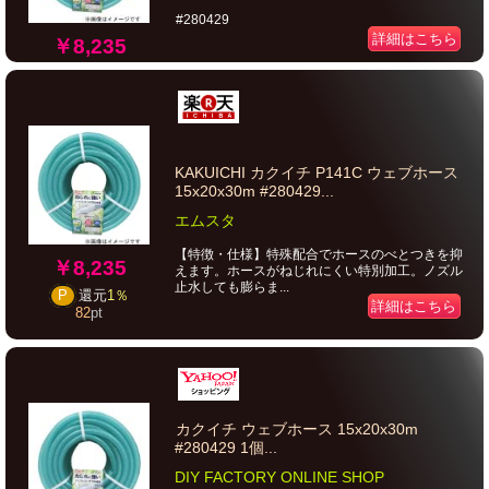
#280429
詳細はこちら
￥8,235
KAKUICHI カクイチ P141C ウェブホース
15x20x30m #280429...
エムスタ
【特徴・仕様】特殊配合でホースのべとつきを抑
￥8,235
えます。ホースがねじれにくい特別加工。ノズル
止水しても膨らま...
P
還元
1％
詳細はこちら
82
pt
カクイチ ウェブホース 15x20x30m
#280429 1個...
DIY FACTORY ONLINE SHOP