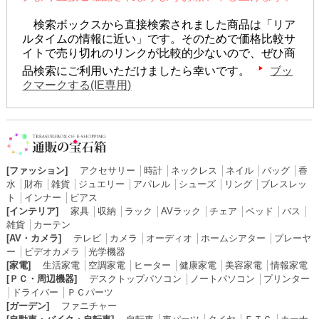
検索ボックスから直接検索されました商品は「リア
ルタイムの情報に近い」です。そのためで価格比較サ
イトで売り切れのリンクが比較的少ないので、ぜひ商
品検索にご利用いただけましたら幸いです。
ブッ
クマークする(IE専用)
[ファッション]
アクセサリー
│
時計
│
ネックレス
│
ネイル
│
バッグ
│
香
水
│
財布
│
雑貨
│
ジュエリー
│
アパレル
│
シューズ
│
リング
│
ブレスレッ
ト
│
インナー
│
ピアス
[インテリア]
家具
│
収納
│
ラック
│
AVラック
│
チェア
│
ベッド
│
バス
│
雑貨
│
カーテン
[AV・カメラ]
テレビ
│
カメラ
│
オーディオ
│
ホームシアター
│
プレーヤ
ー
│
ビデオカメラ
│
光学機器
[家電]
生活家電
│
空調家電
│
ヒーター
│
健康家電
│
美容家電
│
情報家電
[ＰＣ・周辺機器]
デスクトップパソコン
│
ノートパソコン
│
プリンター
│
ドライバー
│
ＰＣパーツ
[ガーデン]
ファニチャー