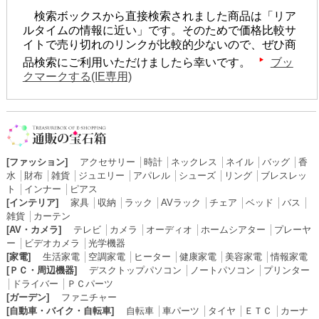
検索ボックスから直接検索されました商品は「リア
ルタイムの情報に近い」です。そのためで価格比較サ
イトで売り切れのリンクが比較的少ないので、ぜひ商
品検索にご利用いただけましたら幸いです。
ブッ
クマークする(IE専用)
[ファッション]
アクセサリー
│
時計
│
ネックレス
│
ネイル
│
バッグ
│
香
水
│
財布
│
雑貨
│
ジュエリー
│
アパレル
│
シューズ
│
リング
│
ブレスレッ
ト
│
インナー
│
ピアス
[インテリア]
家具
│
収納
│
ラック
│
AVラック
│
チェア
│
ベッド
│
バス
│
雑貨
│
カーテン
[AV・カメラ]
テレビ
│
カメラ
│
オーディオ
│
ホームシアター
│
プレーヤ
ー
│
ビデオカメラ
│
光学機器
[家電]
生活家電
│
空調家電
│
ヒーター
│
健康家電
│
美容家電
│
情報家電
[ＰＣ・周辺機器]
デスクトップパソコン
│
ノートパソコン
│
プリンター
│
ドライバー
│
ＰＣパーツ
[ガーデン]
ファニチャー
[自動車・バイク・自転車]
自転車
│
車パーツ
│
タイヤ
│
ＥＴＣ
│
カーナ