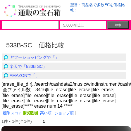
型番・商品名で多数ECを価格比
較！
533B-SC 価格比較
ヤフーショッピングで「」
楽天で「533B-SC」
AMAZONで「」
[erase_file_dir]../search/cashdata2/music/windinstrument/cash/
[全ファイル数：3416[file_erase][file_erase][file_erase]
[file_erase][file_erase][file_erase][file_erase][file_erase]
[file_erase][file_erase][file_erase][file_erase][file_erase]
[file_erase]***** erase num 14 *****
標準スコア
安い順
高い順
ショップ順
1件～1件(全1件)
1