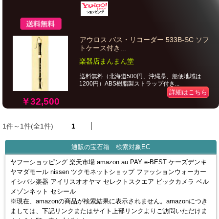
アウロス バス・リコーダー 533B-SC ソフ
トケース付き...
楽器店まんまん堂
送料無料（北海道500円、沖縄県、船便地域は
1200円）ABS樹脂製ストラップ付き...
詳細はこちら
￥32,500
1件～1件(全1件)
1
通販の宝石箱 検索対象EC
ヤフーショッピング 楽天市場 amazon au PAY e-BEST ケーズデンキ
ヤマダモール nissen ツクモネットショップ ファッションウォーカー
イシバシ楽器 アイリスオオヤマ セレクトスクエア ビックカメラ ベル
メゾンネット セシール
※現在、amazonの商品が検索結果に表示されません。amazonにつき
ましては、下記リンクまたはサイト上部リンクよりご訪問いただけま