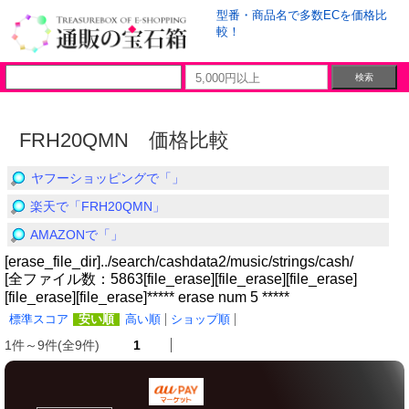
型番・商品名で多数ECを価格比
較！
FRH20QMN 価格比較
ヤフーショッピングで「」
楽天で「FRH20QMN」
AMAZONで「」
[erase_file_dir]../search/cashdata2/music/strings/cash/
[全ファイル数：5863[file_erase][file_erase][file_erase]
[file_erase][file_erase]***** erase num 5 *****
標準スコア
安い順
高い順
ショップ順
1件～9件(全9件)
1