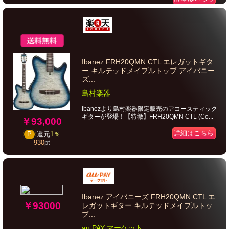
Ibanez FRH20QMN CTL エレガットギタ
ー キルテッドメイプルトップ アイバニー
ズ...
島村楽器
Ibanezより島村楽器限定販売のアコースティック
ギターが登場！【特徴】FRH20QMN CTL (Co...
￥93,000
詳細はこちら
P
還元
1％
930
pt
Ibanez アイバニーズ FRH20QMN CTL エ
￥93000
レガットギター キルテッドメイプルトッ
プ...
au PAY マーケット