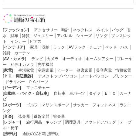
[ファッション]
アクセサリー
│
時計
│
ネックレス
│
ネイル
│
バッグ
│
香
水
│
財布
│
雑貨
│
ジュエリー
│
アパレル
│
シューズ
│
リング
│
ブレスレッ
ト
│
インナー
│
ピアス
[インテリア]
家具
│
収納
│
ラック
│
AVラック
│
チェア
│
ベッド
│
バス
│
雑貨
│
カーテン
[AV・カメラ]
テレビ
│
カメラ
│
オーディオ
│
ホームシアター
│
プレーヤ
ー
│
ビデオカメラ
│
光学機器
[家電]
生活家電
│
空調家電
│
ヒーター
│
健康家電
│
美容家電
│
情報家電
[ＰＣ・周辺機器]
デスクトップパソコン
│
ノートパソコン
│
プリンター
│
ドライバー
│
ＰＣパーツ
[ガーデン]
ファニチャー
[自動車・バイク・自転車]
自転車
│
車パーツ
│
タイヤ
│
ＥＴＣ
│
カーナ
ビ
[スポーツ]
ゴルフ
│
マリンスポーツ
│
サッカー
│
フィットネス
│
ランニ
ング
[音楽]
弦楽器
│
鍵盤楽器
│
管楽器
[レジャー]
旅行用品
│
キャンプ
│
調理器具
│
アウトドアバッグ
│
テーブ
ル・椅子
[携帯版]
通販の宝石箱 携帯版