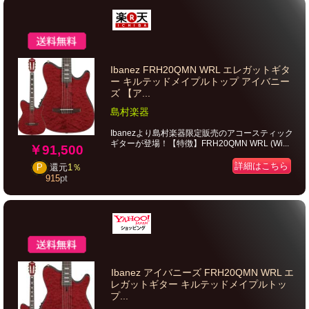
Ibanez FRH20QMN WRL エレガットギタ
ー キルテッドメイプルトップ アイバニー
ズ 【ア...
島村楽器
Ibanezより島村楽器限定販売のアコースティック
ギターが登場！【特徴】FRH20QMN WRL (Wi...
￥91,500
詳細はこちら
P
還元
1％
915
pt
Ibanez アイバニーズ FRH20QMN WRL エ
レガットギター キルテッドメイプルトッ
プ...