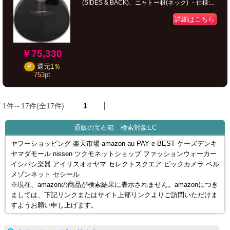
(SIDES & BACK)、ニャトー材(ネック) ・仕様:...
詳細はこちら
￥75,330
P
還元
1％
753
pt
1件～17件(全17件)
1
通販の宝石箱 検索対象EC
ヤフーショッピング 楽天市場 amazon au PAY e-BEST ケーズデンキ
ヤマダモール nissen ツクモネットショップ ファッションウォーカー
イシバシ楽器 アイリスオオヤマ セレクトスクエア ビックカメラ ベル
メゾンネット セシール
※現在、amazonの商品が検索結果に表示されません。amazonにつき
ましては、下記リンクまたはサイト上部リンクよりご訪問いただけま
すようお願い申し上げます。