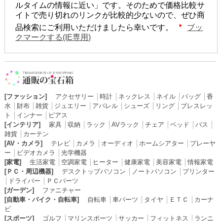
ルタイムの情報に近い」です。そのためで価格比較サ
イトで売り切れのリンクが比較的少ないので、ぜひ商
品検索にご利用いただけましたら幸いです。
ブッ
クマークする(IE専用)
[ファッション]
アクセサリー
│
時計
│
ネックレス
│
ネイル
│
バッグ
│
香
水
│
財布
│
雑貨
│
ジュエリー
│
アパレル
│
シューズ
│
リング
│
ブレスレッ
ト
│
インナー
│
ピアス
[インテリア]
家具
│
収納
│
ラック
│
AVラック
│
チェア
│
ベッド
│
バス
│
雑貨
│
カーテン
[AV・カメラ]
テレビ
│
カメラ
│
オーディオ
│
ホームシアター
│
プレーヤ
ー
│
ビデオカメラ
│
光学機器
[家電]
生活家電
│
空調家電
│
ヒーター
│
健康家電
│
美容家電
│
情報家電
[ＰＣ・周辺機器]
デスクトップパソコン
│
ノートパソコン
│
プリンター
│
ドライバー
│
ＰＣパーツ
[ガーデン]
ファニチャー
[自動車・バイク・自転車]
自転車
│
車パーツ
│
タイヤ
│
ＥＴＣ
│
カーナ
ビ
[スポーツ]
ゴルフ
│
マリンスポーツ
│
サッカー
│
フィットネス
│
ランニ