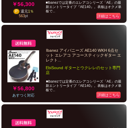
■Ibanezでは定番のエレアコシリーズ「AE」の最
￥56,300
新エントリータイプ『AE140』。表板はオクメ単
板で...
P
還元
1％
563
pt
詳細はこちら
Ibanez アイバニーズ AE140 WKH 6点セ
ット エレアコ アコースティックギター エ
レクト...
EbiSound ギターとウクレレのセット専門
店
■Ibanezでは定番のエレアコシリーズ「AE」の最
新エントリータイプ『AE140』。表板はオクメ単
￥56,800
板で...
詳細はこちら
あすつく対応