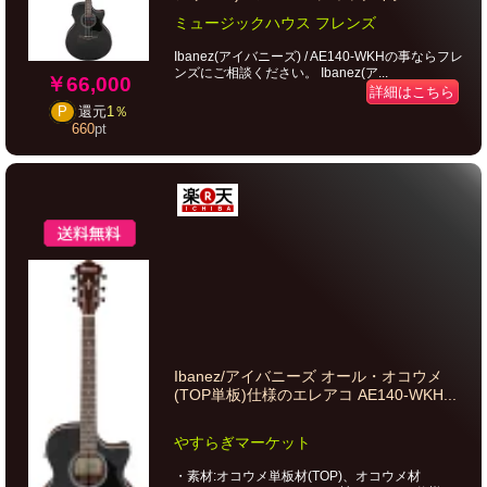
ミュージックハウス フレンズ
Ibanez(アイバニーズ) / AE140-WKHの事ならフレ
ンズにご相談ください。 Ibanez(ア...
￥66,000
詳細はこちら
P
還元
1％
660
pt
Ibanez/アイバニーズ オール・オコウメ
(TOP単板)仕様のエレアコ AE140-WKH...
やすらぎマーケット
・素材:オコウメ単板材(TOP)、オコウメ材