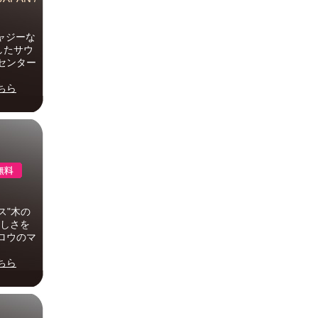
ジャジーな
したサウ
センター
ちら
ス"木の
美しさを
ロウのマ
ちら