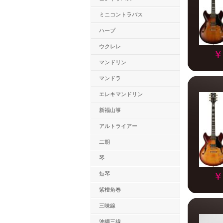
ミニコントラバス
ハープ
ウクレレ
￥
マンドリン
マンドラ
エレキマンドリン
新福山箏
アルトライアー
二胡
琴
短琴
￥
紫檀角巻
三味線
沖縄三線