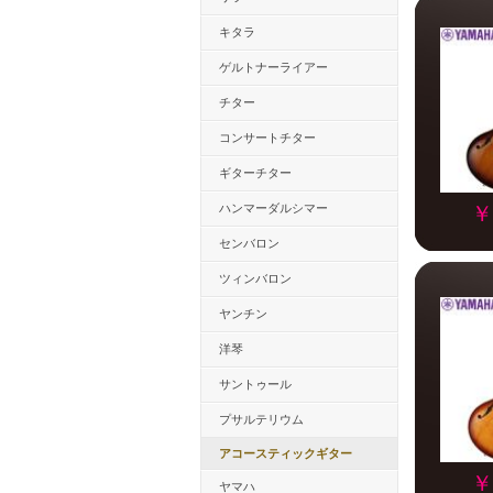
キタラ
ゲルトナーライアー
チター
コンサートチター
ギターチター
ハンマーダルシマー
￥
センバロン
ツィンバロン
ヤンチン
洋琴
サントゥール
プサルテリウム
アコースティックギター
￥
ヤマハ