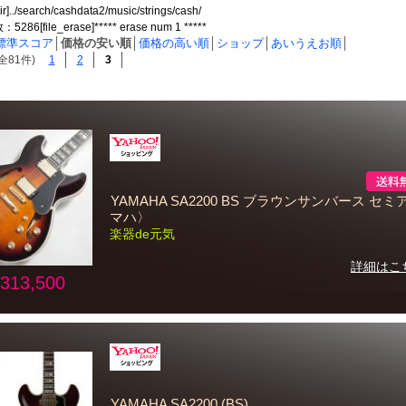
ir]../search/cashdata2/music/strings/cash/
6[file_erase]***** erase num 1 *****
標準スコア
│
価格の安い順
│
価格の高い順
│
ショップ
│
あいうえお順
│
全81件)
1
2
3
YAMAHA SA2200 BS ブラウンサンバース セ
マハ〉
楽器de元気
詳細はこ
313,500
YAMAHA SA2200 (BS)