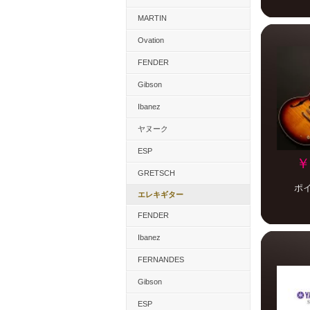
MARTIN
Ovation
FENDER
Gibson
Ibanez
ヤヌーク
ESP
￥
GRETSCH
ポ
エレキギター
FENDER
Ibanez
FERNANDES
Gibson
ESP