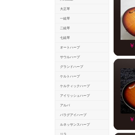
大正琴
一絃琴
二絃琴
七絃琴
￥
オートハープ
サウルハープ
グランドハープ
ケルトハープ
ケルティックハープ
アイリッシュハープ
アルパ
パラグアイハープ
￥
ルネッサンスハープ
リラ