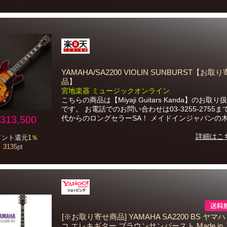
YAMAHA/SA2200 VIOLIN SUNBURST【お取
品】
宮地楽器 ミュージックオンライン
こちらの商品は【Miyaji Guitars Kanda】のお取
です。 お電話でのお問い合わせは03-3255-2755まで
313,500
代からのロングセラーSA！ メイドインジャパンの木工
詳細はこ
イント還元
1％
3135
pt
[※お取り寄せ商品] YAMAHA SA2200 BS ヤマ
コ エレキギター ブラウンサンバースト Made in JA