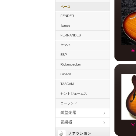
ベース
FENDER
Ibanez
FERNANDES
ヤマハ
￥
ESP
Rickenbacker
Gibson
TASCAM
セントジェームス
ローランド
鍵盤楽器
管楽器
￥
ファッション