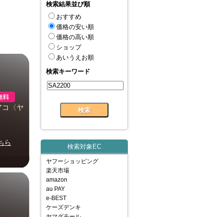
検索結果並び順
おすすめ
価格の安い順
価格の高い順
ショップ
あいうえお順
検索キーワード
ミアコ〈ヤ
ちら
検索対象EC
ヤフーショッピング
楽天市場
amazon
au PAY
e-BEST
ケーズデンキ
ヤマダモール