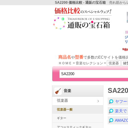
SA2200 価格比較 - 通販の宝石箱
売れ筋からレ
商品名
型番
や
で多数のECサイトを価格
ＨＯＭＥ > 音楽セレクション >
弦楽器
鍵
SA2
音楽
弦楽器
ヤフー
弦楽器一般
楽天で
ギター
AMA
アコースティックギター