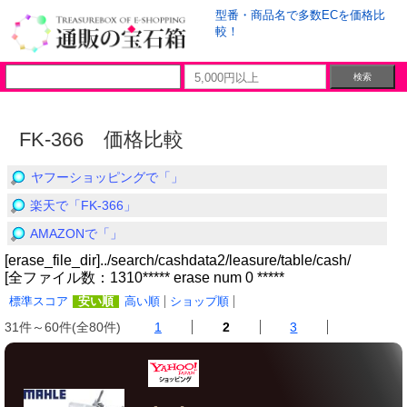
型番・商品名で多数ECを価格比
較！
FK-366 価格比較
ヤフーショッピングで「」
楽天で「FK-366」
AMAZONで「」
[erase_file_dir]../search/cashdata2/leasure/table/cash/
[全ファイル数：1310***** erase num 0 *****
標準スコア
安い順
高い順
ショップ順
31件～60件(全80件)
1
2
3