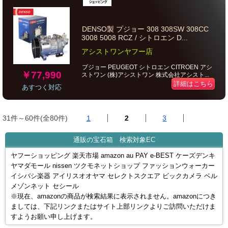
DENSO製 プジョー 308 308SW 308CC
3008 5008 RCZ / シトロエン D...
アシストワンヤフー店
プジョー PEUGEOT シトロエン CITROEN アシ
￥77,990
ストワン (株)アシストワン 株式会社アシスト...
詳細はこちら
あすつく対応
31件～60件(全80件)
1
2
3
通販の宝石箱 検索対象EC
ヤフーショッピング 楽天市場 amazon au PAY e-BEST ケーズデンキ
ヤマダモール nissen ツクモネットショップ ファッションウォーカー
イシバシ楽器 アイリスオオヤマ セレクトスクエア ビックカメラ ベル
メゾンネット セシール
※現在、amazonの商品が検索結果に表示されません。amazonにつき
ましては、下記リンクまたはサイト上部リンクよりご訪問いただけま
すようお願い申し上げます。