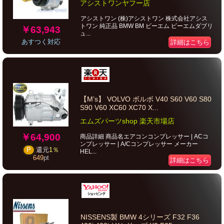
アシストワンヤフー店
アシストワン (株)アシストワン 株式会社アシス
トワン 純正品 BMW BM ビーエム ビーエムダブリ
￥63,943
ュ...
あすつく対応
詳細はこちら
【M’s】 VOLVO ボルボ V40 S60 V60 S80
S90 V60 XC60 XC70 X...
エムズパーツshop 楽天市場店
￥64,900
商品詳細 商品名エアコンコンプレッサー | ACコ
ンプレッサー | A/Cコンプレッサー メーカー
P
還元
1％
HEL...
649
pt
詳細はこちら
NISSENS製 BMW 4シリーズ F32 F36