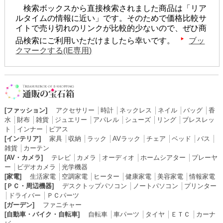
検索ボックスから直接検索されました商品は「リア
ルタイムの情報に近い」です。そのためで価格比較サ
イトで売り切れのリンクが比較的少ないので、ぜひ商
品検索にご利用いただけましたら幸いです。
ブッ
クマークする(IE専用)
[ファッション]
アクセサリー
│
時計
│
ネックレス
│
ネイル
│
バッグ
│
香
水
│
財布
│
雑貨
│
ジュエリー
│
アパレル
│
シューズ
│
リング
│
ブレスレッ
ト
│
インナー
│
ピアス
[インテリア]
家具
│
収納
│
ラック
│
AVラック
│
チェア
│
ベッド
│
バス
│
雑貨
│
カーテン
[AV・カメラ]
テレビ
│
カメラ
│
オーディオ
│
ホームシアター
│
プレーヤ
ー
│
ビデオカメラ
│
光学機器
[家電]
生活家電
│
空調家電
│
ヒーター
│
健康家電
│
美容家電
│
情報家電
[ＰＣ・周辺機器]
デスクトップパソコン
│
ノートパソコン
│
プリンター
│
ドライバー
│
ＰＣパーツ
[ガーデン]
ファニチャー
[自動車・バイク・自転車]
自転車
│
車パーツ
│
タイヤ
│
ＥＴＣ
│
カーナ