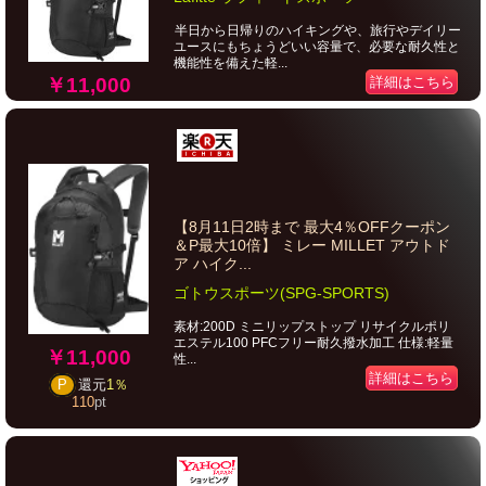
半日から日帰りのハイキングや、旅行やデイリー
ユースにもちょうどいい容量で、必要な耐久性と
機能性を備えた軽...
￥11,000
詳細はこちら
【8月11日2時まで 最大4％OFFクーポン
＆P最大10倍】 ミレー MILLET アウトド
ア ハイク...
ゴトウスポーツ(SPG-SPORTS)
素材:200D ミニリップストップ リサイクルポリ
エステル100 PFCフリー耐久撥水加工 仕様:軽量
￥11,000
性...
詳細はこちら
P
還元
1％
110
pt