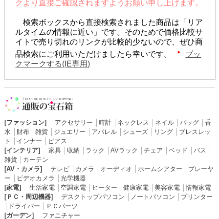
クより直接ご確認されますようお願い申し上げます。
検索ボックスから直接検索されました商品は「リア
ルタイムの情報に近い」です。そのためで価格比較サ
イトで売り切れのリンクが比較的少ないので、ぜひ商
品検索にご利用いただけましたら幸いです。
ブッ
クマークする(IE専用)
[ファッション]
アクセサリー
│
時計
│
ネックレス
│
ネイル
│
バッグ
│
香
水
│
財布
│
雑貨
│
ジュエリー
│
アパレル
│
シューズ
│
リング
│
ブレスレッ
ト
│
インナー
│
ピアス
[インテリア]
家具
│
収納
│
ラック
│
AVラック
│
チェア
│
ベッド
│
バス
│
雑貨
│
カーテン
[AV・カメラ]
テレビ
│
カメラ
│
オーディオ
│
ホームシアター
│
プレーヤ
ー
│
ビデオカメラ
│
光学機器
[家電]
生活家電
│
空調家電
│
ヒーター
│
健康家電
│
美容家電
│
情報家電
[ＰＣ・周辺機器]
デスクトップパソコン
│
ノートパソコン
│
プリンター
│
ドライバー
│
ＰＣパーツ
[ガーデン]
ファニチャー