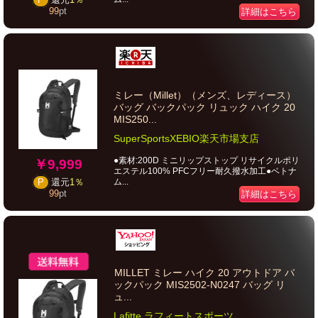
99
pt
詳細はこちら
ミレー（Millet）（メンズ、レディース）
バッグ バックパック リュック ハイク 20
MIS250...
SuperSportsXEBIO楽天市場支店
●素材:200D ミニリップストップ リサイクルポリ
￥9,999
エステル100% PFCフリー耐久撥水加工●ベトナ
ム...
P
還元
1％
99
pt
詳細はこちら
MILLET ミレー ハイク 20 アウトドア バ
ックパック MIS2502-N0247 バッグ リ
ュ...
Lafitte ラフィートスポーツ