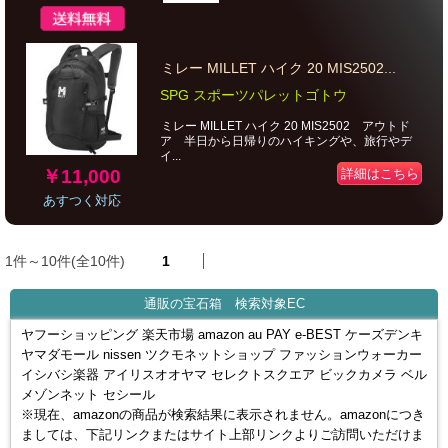
ミレー MILLET ハイク 20 MIS2502...
SPG スポーツパレットゴトウ
ミレー MILLET ハイク 20 MIS2502 アウトド
ア 半日から日帰りのハイキングや、旅行やデ
イ...
￥11,000
詳細はこちら
あすつく対応
1件～10件(全10件)
1
通販の宝石箱 検索対象EC
ヤフーショッピング 楽天市場 amazon au PAY e-BEST ケーズデンキ
ヤマダモール nissen ツクモネットショップ ファッションウォーカー
イシバシ楽器 アイリスオオヤマ セレクトスクエア ビックカメラ ベル
メゾンネット セシール
※現在、amazonの商品が検索結果に表示されません。amazonにつき
ましては、下記リンクまたはサイト上部リンクよりご訪問いただけま