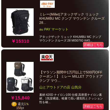
ミレー(Millet)アタックザック リュック
KHUMBU MC クンブ マウンテン クルーズ
28...
au PAY マーケット
アタックザック リュック KHUMBU MC クンブ
￥15310
マウンテン クルーズ 28 MIS0792-N45...
詳細はこちら
【マラソン期間中1万円以上で500円OFF
クーポン！】 ミレー MILLET アウトドア
クンブ マウ...
山とアウトドアの店 山気分
素材:420D ナイロン100 仕様:高密度ナイロン素
￥15,840
材。1気室構造。軽量で高い通気性とクッション
性を確...
P
還元
1％
詳細はこちら
158
pt