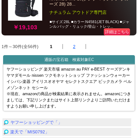
ーズ 28) 28...
ナチュラム アウトドア専門店
■サイズ:28L ■カラー:N4581(JET BLACK) ■ジャ
￥19,103
ンル:バッグ・リュック/登山・トレッ...
詳細はこちら
1件～30件(全56件)
1
2
通販の宝石箱 検索対象EC
ヤフーショッピング 楽天市場 amazon au PAY e-BEST ケーズデンキ
ヤマダモール nissen ツクモネットショップ ファッションウォーカー
イシバシ楽器 アイリスオオヤマ セレクトスクエア ビックカメラ ベル
メゾンネット セシール
※現在、amazonの商品が検索結果に表示されません。amazonにつき
ましては、下記リンクまたはサイト上部リンクよりご訪問いただけま
すようお願い申し上げます。
ヤフーショッピングで「」
楽天で「MIS0792」