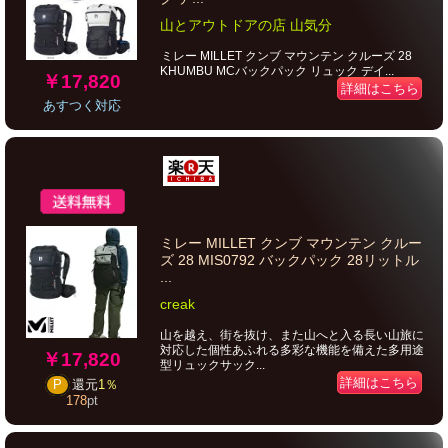
山とアウトドアの店 山気分
ミレー MILLET クンブ マウンテン クルーズ 28
KHUMBU MCバックパック リュック デイ...
￥17,820
詳細はこちら
あすつく対応
ミレー MILLET クンブ マウンテン クルー
ズ 28 MIS0792 バックパック 28リットル
...
creak
山を越え、街を抜け、また山へと入る長い山旅に
対応した個性あふれる多彩な機能を備えた多用途
￥17,820
型リュックサック...
詳細はこちら
P
還元
1％
178
pt