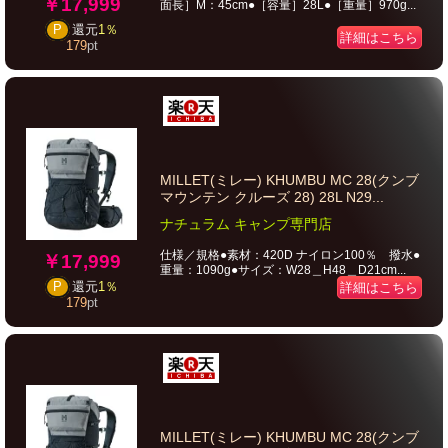
￥17,999
面長］M：45cm●［容量］28L●［重量］970g...
P
還元
1％
詳細はこちら
179
pt
MILLET(ミレー) KHUMBU MC 28(クンブ
マウンテン クルーズ 28) 28L N29...
ナチュラム キャンプ専門店
仕様／規格●素材：420D ナイロン100％ 撥水●
￥17,999
重量：1090g●サイズ：W28＿H48＿D21cm...
P
還元
1％
詳細はこちら
179
pt
MILLET(ミレー) KHUMBU MC 28(クンブ