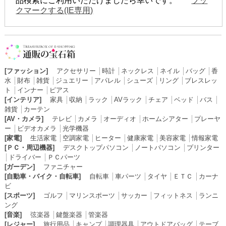
品検索にご利用いただけましたら幸いです。
ブッ
クマークする(IE専用)
[ファッション]
アクセサリー
│
時計
│
ネックレス
│
ネイル
│
バッグ
│
香
水
│
財布
│
雑貨
│
ジュエリー
│
アパレル
│
シューズ
│
リング
│
ブレスレッ
ト
│
インナー
│
ピアス
[インテリア]
家具
│
収納
│
ラック
│
AVラック
│
チェア
│
ベッド
│
バス
│
雑貨
│
カーテン
[AV・カメラ]
テレビ
│
カメラ
│
オーディオ
│
ホームシアター
│
プレーヤ
ー
│
ビデオカメラ
│
光学機器
[家電]
生活家電
│
空調家電
│
ヒーター
│
健康家電
│
美容家電
│
情報家電
[ＰＣ・周辺機器]
デスクトップパソコン
│
ノートパソコン
│
プリンター
│
ドライバー
│
ＰＣパーツ
[ガーデン]
ファニチャー
[自動車・バイク・自転車]
自転車
│
車パーツ
│
タイヤ
│
ＥＴＣ
│
カーナ
ビ
[スポーツ]
ゴルフ
│
マリンスポーツ
│
サッカー
│
フィットネス
│
ランニ
ング
[音楽]
弦楽器
│
鍵盤楽器
│
管楽器
[レジャー]
旅行用品
│
キャンプ
│
調理器具
│
アウトドアバッグ
│
テーブ