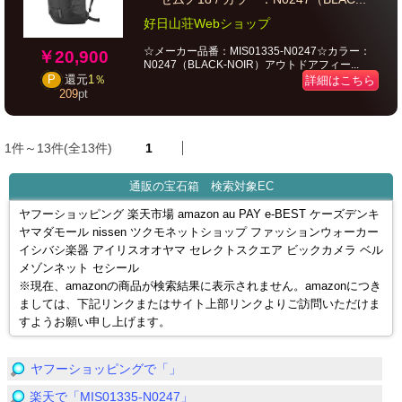
好日山荘Webショップ
☆メーカー品番：MIS01335-N0247☆カラー：
￥20,900
N0247（BLACK-NOIR）アウトドアフィー...
P
還元
1％
詳細はこちら
209
pt
1件～13件(全13件)
1
通販の宝石箱 検索対象EC
ヤフーショッピング 楽天市場 amazon au PAY e-BEST ケーズデンキ
ヤマダモール nissen ツクモネットショップ ファッションウォーカー
イシバシ楽器 アイリスオオヤマ セレクトスクエア ビックカメラ ベル
メゾンネット セシール
※現在、amazonの商品が検索結果に表示されません。amazonにつき
ましては、下記リンクまたはサイト上部リンクよりご訪問いただけま
すようお願い申し上げます。
ヤフーショッピングで「」
楽天で「MIS01335-N0247」