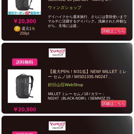
ウィンズショップ
デイハイクから週末旅行、さらには普段使いまで
￥20,900
マルチに活躍するデイパック。洗練された外観な
がら、生地には超...
P
還元
1％
詳細はこちら
209
pt
【最大P5%！8/31迄】NEW! MILLET ミレ
ー セムノ18 / MIS01335-N0247...
好日山荘WebShop
MILLET ミレー セムノ18 / カラー：
N0247（BLACK-NOIR）/ SEMNOZ 25 ...
詳細はこちら
￥20,900