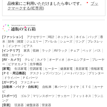
品検索にご利用いただけましたら幸いです。
ブッ
クマークする(IE専用)
[ファッション]
アクセサリー
│
時計
│
ネックレス
│
ネイル
│
バッグ
│
香
水
│
財布
│
雑貨
│
ジュエリー
│
アパレル
│
シューズ
│
リング
│
ブレスレッ
ト
│
インナー
│
ピアス
[インテリア]
家具
│
収納
│
ラック
│
AVラック
│
チェア
│
ベッド
│
バス
│
雑貨
│
カーテン
[AV・カメラ]
テレビ
│
カメラ
│
オーディオ
│
ホームシアター
│
プレーヤ
ー
│
ビデオカメラ
│
光学機器
[家電]
生活家電
│
空調家電
│
ヒーター
│
健康家電
│
美容家電
│
情報家電
[ＰＣ・周辺機器]
デスクトップパソコン
│
ノートパソコン
│
プリンター
│
ドライバー
│
ＰＣパーツ
[ガーデン]
ファニチャー
[自動車・バイク・自転車]
自転車
│
車パーツ
│
タイヤ
│
ＥＴＣ
│
カーナ
ビ
[スポーツ]
ゴルフ
│
マリンスポーツ
│
サッカー
│
フィットネス
│
ランニ
ング
[音楽]
弦楽器
│
鍵盤楽器
│
管楽器