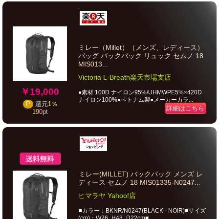
ミレー（Millet）（メンズ、レディース）
バッグ バックパック リュック セムノ 18
MIS013...
Victoria L-Breath楽天市場支店
￥19,000
●素材:100D ナイロン95%/UHMWPE5%×420D
ナイロン100%●ベトナム製●メーカーカラ...
P
還元
1％
詳細はこちら
190
pt
ミレー(MILLET) バックパック メンズ レ
ディース セムノ 18 MIS01335-N0247...
ヒマラヤ Yahoo!店
■カラー：BKNR/N0247(BLACK - NOIR)■サイズ
(cm)：W26_H48_D22cm■...