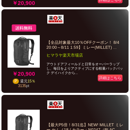
￥20,900
【全品対象最大10％OFFクーポン！ 8/4
20:00～8/11 1:59】ミレー(MILLET) ...
ヒマラヤ楽天市場店
アウトドアフィールドと日常をオーバーラップ
し、毎日をよりアクティブにする軽量バックパッ
￥20,900
ク デイハイクから...
詳細はこちら
P
還元
15％
3135
pt
【最大P5倍！8/31迄】NEW! MILLET ミレ
ー セムノ18 / カラー：N0247（BLAC...