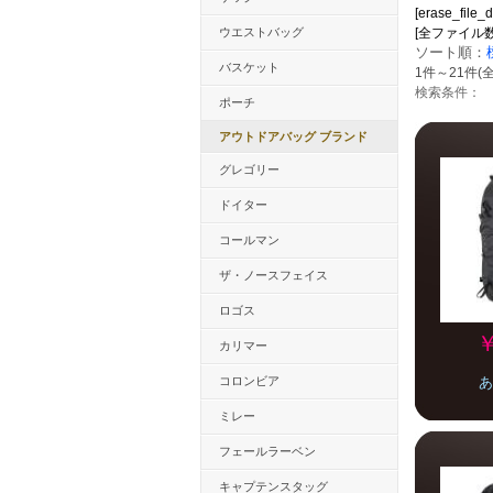
[erase_file_
ウエストバッグ
[全ファイル数：59
ソート順：
バスケット
1件～21件(全
検索条件：
ポーチ
アウトドアバッグ ブランド
グレゴリー
ドイター
コールマン
ザ・ノースフェイス
ロゴス
￥
カリマー
コロンビア
あ
ミレー
フェールラーベン
キャプテンスタッグ