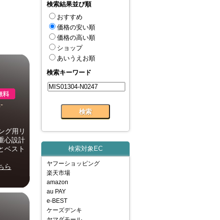
検索結果並び順
おすすめ
価格の安い順
価格の高い順
ショップ
あいうえお順
検索キーワード
-
ング用リ
重心設計
とベスト
検索対象EC
ヤフーショッピング
ちら
楽天市場
amazon
au PAY
e-BEST
ケーズデンキ
ヤマダモール