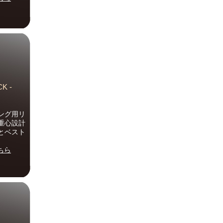
K -
ング用リ
重心設計
とベスト
ちら