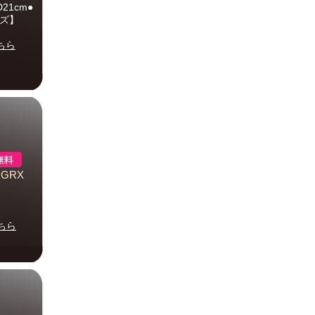
21cm●
イズ】
ちら
GRX
ちら