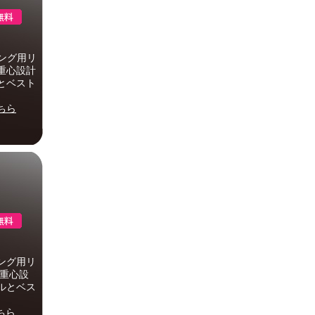
ング用リ
重心設計
とベスト
ちら
ング用リ
高重心設
ルとベス
ちら