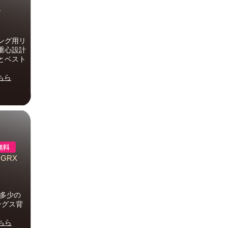
7
ング用リ
重心設計
とベスト
ちら
GRX
に多少の
ングス背
ちら