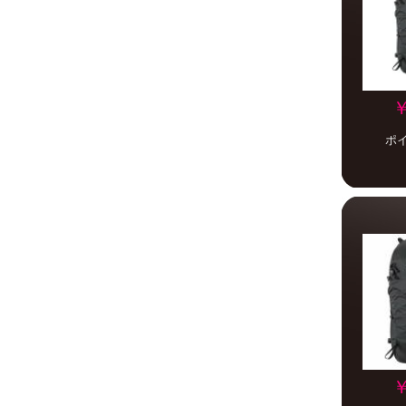
￥
ポ
￥