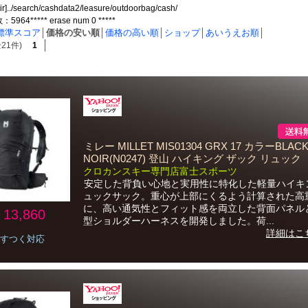
dir]../search/cashdata2/leasure/outdoorbag/cash/
64***** erase num 0 *****
標準スコア
│
価格の安い順
│
価格の高い順
│
ショップ
│
あいうえお順
│
21件)
1
ミレー MILLET MIS01304 GRX 17 カラーBLACK
NOIR(N0247) 登山 ハイキング ザック リュック
クロカンスキー専門店富士スポーツ
安定した背負い心地と実用性に特化した軽量ハイキ
ュックサック。重心が上部にくるよう計算された高
に、高い通気性とフィット感を両立した背面パネル
13,860
型ショルダーハーネスを開発しました。荷...
詳細はこ
すつく対応