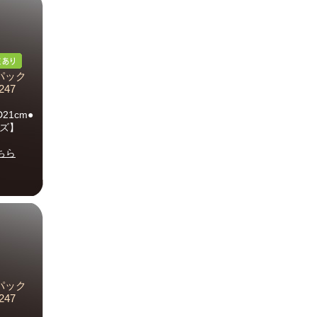
パック
247
21cm●
イズ】
ちら
パック
247