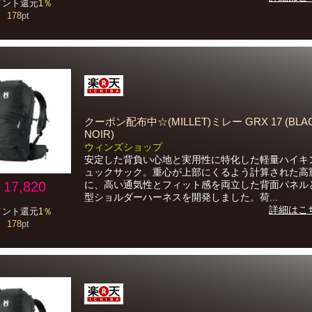
イント還元
1％
178
pt
クーポン配布中☆(MILLET)ミレー GRX 17 (BLAC
NOIR)
ウィンズショップ
安定した背負い心地と実用性に特化した軽量ハイキ
ュックサック。重心が上部にくるよう計算された高
17,820
に、高い通気性とフィット感を両立した背面パネル
型ショルダーハーネスを開発しました。荷...
詳細はこ
イント還元
1％
178
pt