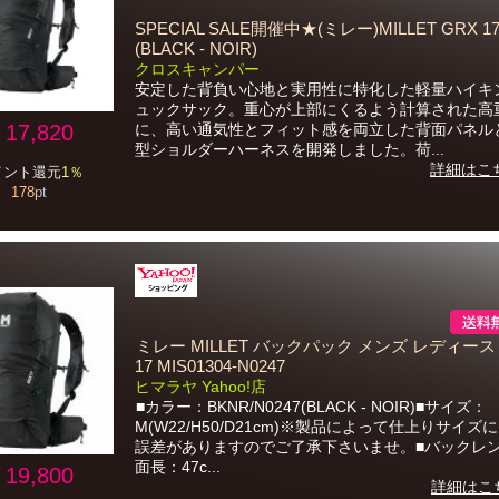
SPECIAL SALE開催中★(ミレー)MILLET GRX 1
(BLACK - NOIR)
クロスキャンパー
安定した背負い心地と実用性に特化した軽量ハイキ
ュックサック。重心が上部にくるよう計算された高
17,820
に、高い通気性とフィット感を両立した背面パネル
型ショルダーハーネスを開発しました。荷...
詳細はこ
イント還元
1％
178
pt
ミレー MILLET バックパック メンズ レディース 
17 MIS01304-N0247
ヒマラヤ Yahoo!店
■カラー：BKNR/N0247(BLACK - NOIR)■サイズ：
M(W22/H50/D21cm)※製品によって仕上りサイズ
誤差がありますのでご了承下さいませ。■バックレ
面長：47c...
19,800
詳細はこ