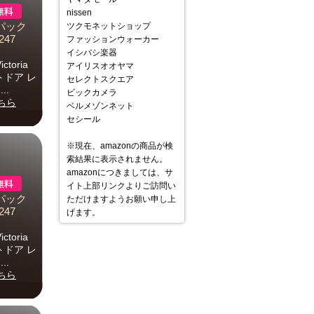
nissen
パック
ツクモネットショップ
247
ファッションウォーカー
イシバシ楽器
toria
アイリスオオヤマ
トドア レ
セレクトスクエア
..
ビックカメラ
ちら
ベルメゾンネット
セシール
※現在、amazonの商品が検
索結果に表示されません。
amazonにつきましては、サ
イト上部リンクよりご訪問い
パック
ただけますようお願い申し上
247
げます。
toria
トドア レ
..
ちら