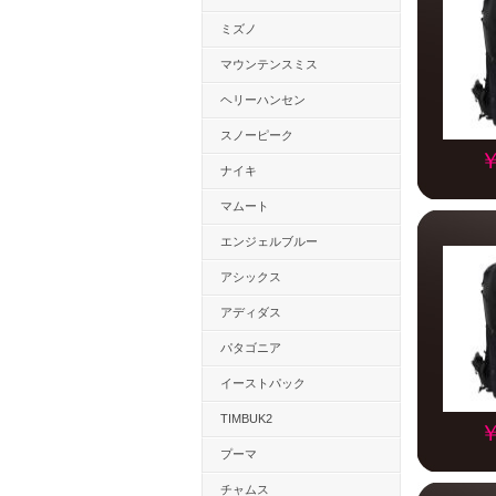
ミズノ
マウンテンスミス
ヘリーハンセン
スノーピーク
￥
ナイキ
マムート
エンジェルブルー
アシックス
アディダス
パタゴニア
イーストパック
TIMBUK2
￥
プーマ
チャムス