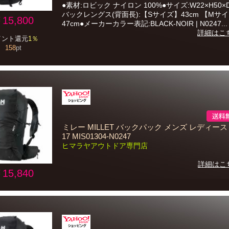
●素材:ロビック ナイロン 100%●サイズ:W22×H50×D
バックレングス(背面長):【Sサイズ】43cm 【Mサ
15,800
47cm●メーカーカラー表記:BLACK-NOIR | N0247...
詳細はこ
イント還元
1％
158
pt
ミレー MILLET バックパック メンズ レディース 
17 MIS01304-N0247
ヒマラヤアウトドア専門店
詳細はこ
15,840