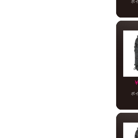
ポ
￥
ポ