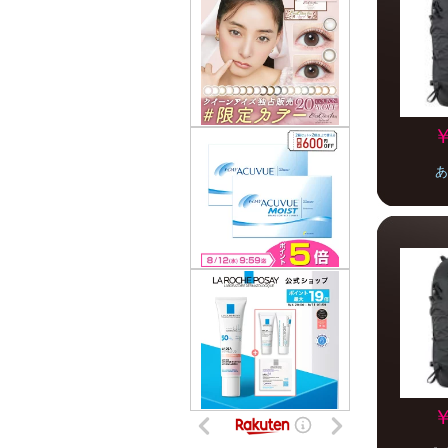
￥
あ
￥