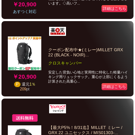
￥20,900
います。◇高いフ...
詳細はこちら
あすつく対応
クーポン配布中★(ミレー)MILLET GRX
22 (BLACK - NOIR)...
クロスキャンパー
安定した背負い心地と実用性に特化した軽量ハイ
￥20,900
キング用リュックサック。重心が上部にくるよう
計算された高重心...
P
還元
1％
詳細はこちら
209
pt
【最大P5%！8/31迄】MILLET ミレー /
GRX 22 ユニセックス / MIS01303-...