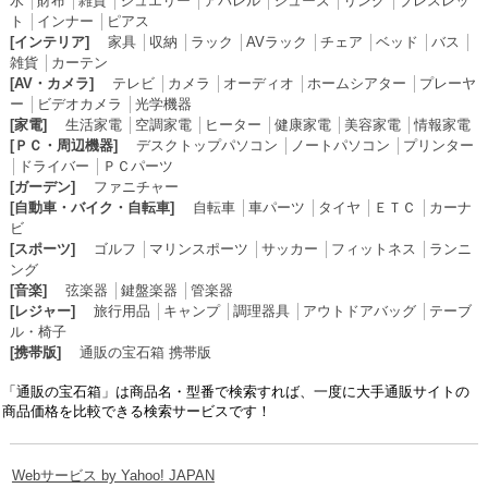
水
│
財布
│
雑貨
│
ジュエリー
│
アパレル
│
シューズ
│
リング
│
ブレスレッ
ト
│
インナー
│
ピアス
[インテリア]
家具
│
収納
│
ラック
│
AVラック
│
チェア
│
ベッド
│
バス
│
雑貨
│
カーテン
[AV・カメラ]
テレビ
│
カメラ
│
オーディオ
│
ホームシアター
│
プレーヤ
ー
│
ビデオカメラ
│
光学機器
[家電]
生活家電
│
空調家電
│
ヒーター
│
健康家電
│
美容家電
│
情報家電
[ＰＣ・周辺機器]
デスクトップパソコン
│
ノートパソコン
│
プリンター
│
ドライバー
│
ＰＣパーツ
[ガーデン]
ファニチャー
[自動車・バイク・自転車]
自転車
│
車パーツ
│
タイヤ
│
ＥＴＣ
│
カーナ
ビ
[スポーツ]
ゴルフ
│
マリンスポーツ
│
サッカー
│
フィットネス
│
ランニ
ング
[音楽]
弦楽器
│
鍵盤楽器
│
管楽器
[レジャー]
旅行用品
│
キャンプ
│
調理器具
│
アウトドアバッグ
│
テーブ
ル・椅子
[携帯版]
通販の宝石箱 携帯版
「通販の宝石箱」は商品名・型番で検索すれば、一度に大手通販サイトの
商品価格を比較できる検索サービスです！
Webサービス by Yahoo! JAPAN