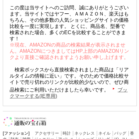
この度は当サイトへのご訪問、誠にありがとうござい
ます。当サイトではヤフー、ＡＭＡＺＯＮ、楽天はも
ちろん、その他多数の人気ショッピングサイトの価格
比較を一度に実現します。 とくに、商品名、型番で
検索された場合、多くのECを比較することができま
す！
※現在、AMAZONの商品の検索結果が表示されませ
ん。AMAZONにつきましてはHP上部のAMAZONリン
クより直接ご確認されますようお願い申し上げます。
検索ボックスから直接検索されました商品は「リア
ルタイムの情報に近い」です。そのためで価格比較サ
イトで売り切れのリンクが比較的少ないので、ぜひ商
品検索にご利用いただけましたら幸いです。
ブッ
クマークする(IE専用)
[ファッション]
アクセサリー
│
時計
│
ネックレス
│
ネイル
│
バッグ
│
香