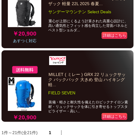
ザック 軽量 22L 2025 春夏...
サンデーマウンテン Select Deals
重心が上部にくるよう計算された高重心設計に、
高い通気性とフィット感を両立した背面パネルと
ベスト型ショルダ...
￥20,900
詳細はこちら
あすつく対応
MILLET ( ミレー ) GRX 22 リュックサッ
ク バックパック 大きめ 登山 ハイキング
軽...
FIELD SEVEN
装備・軽さと耐久性を備えたロビックナイロン素
材・リュックサックを体に引き寄せるトップスタ
ビライザー・高い...
￥20,900
詳細はこちら
1件～21件(全21件)
1