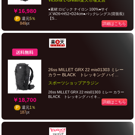
Victoria L-Breath楽天市場支店
●素材:ロビック ナイロン 100%●サイ
￥16,980
ズ:W26×H52×D24cm●バックレングス(背面長):
【S...
P
還元
5％
849
pt
詳細はこちら
26ss MILLET GRX 22 mis01303 ミレー
カラー BLACK トレッキング ハイ...
スポーツショップアラジン
26ss MILLET GRX 22 mis01303 ミレー カラー
BLACK トレッキング ハイキ...
￥18,700
詳細はこちら
P
還元
1％
187
pt