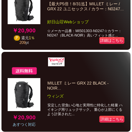
【最大P5倍！8/31迄】MILLET ミレー /
GRX 22 ユニセックス / カラー：N0247...
好日山荘Webショップ
￥20,900
☆メーカー品番：MIS01303-N0247☆カラー：
N0247（BLACK-NOIR）高いフィット感と...
P
還元
1％
詳細はこちら
209
pt
MILLET ミレー GRX 22 BLACK -
NOIR...
ウィンズ
安定した背負い心地と実用性に特化した軽量 ハ
イキング用リュックサック。 重心が上部にくる
よう計算された...
￥20,900
詳細はこちら
あすつく対応