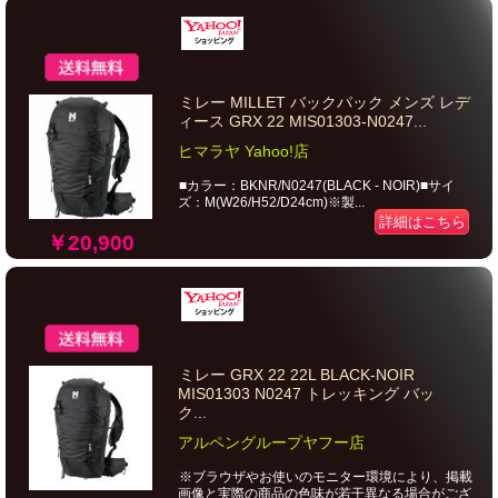
ミレー MILLET バックパック メンズ レデ
ィース GRX 22 MIS01303-N0247...
ヒマラヤ Yahoo!店
■カラー：BKNR/N0247(BLACK - NOIR)■サイ
ズ：M(W26/H52/D24cm)※製...
詳細はこちら
￥20,900
ミレー GRX 22 22L BLACK-NOIR
MIS01303 N0247 トレッキング バッ
ク...
アルペングループヤフー店
※ブラウザやお使いのモニター環境により、掲載
画像と実際の商品の色味が若干異なる場合がござ