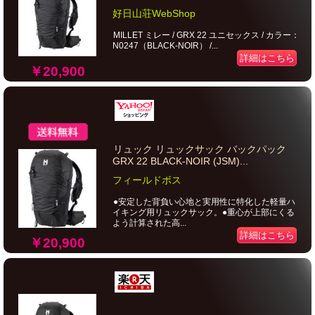
好日山荘WebShop
MILLET ミレー / GRX 22 ユニセックス / カラー：
N0247（BLACK-NOIR） /...
詳細はこちら
￥20,900
リュック リュックサック バックパック
GRX 22 BLACK-NOIR (JSM)...
フィールドボス
●安定した背負い心地と実用性に特化した軽量ハ
イキング用リュックサック。●重心が上部にくる
よう計算された高...
詳細はこちら
￥20,900