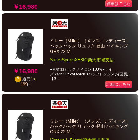
詳細はこちら
￥16,980
ミレー（Millet）（メンズ、レディース）
バックパック リュック 登山 ハイキング
GRX 22 M...
SuperSportsXEBIO楽天市場支店
●素材:ロビック ナイロン 100%●サイ
￥16,980
ズ:W26×H52×D24cm●バックレングス(背面長):
【S...
P
還元
1％
169
pt
詳細はこちら
ミレー（Millet）（メンズ、レディース）
バックパック リュック 登山 ハイキング
GRX 22 M...