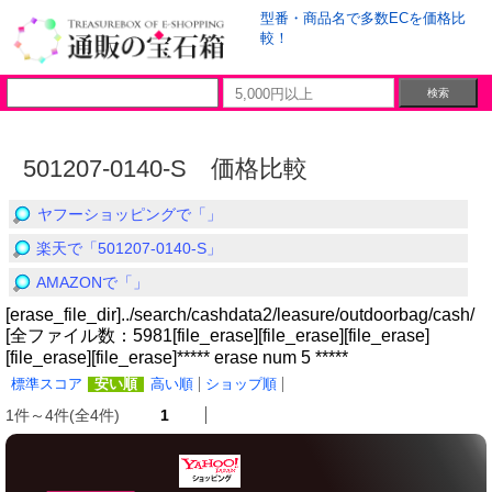
型番・商品名で多数ECを価格比
較！
501207-0140-S 価格比較
ヤフーショッピングで「」
楽天で「501207-0140-S」
AMAZONで「」
[erase_file_dir]../search/cashdata2/leasure/outdoorbag/cash/
[全ファイル数：5981[file_erase][file_erase][file_erase]
[file_erase][file_erase]***** erase num 5 *****
標準スコア
安い順
高い順
ショップ順
1件～4件(全4件)
1