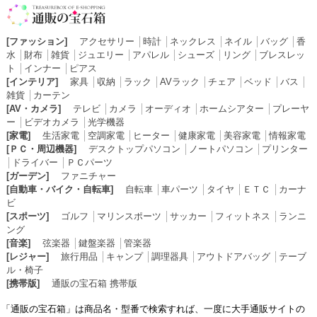
[ファッション]
アクセサリー
│
時計
│
ネックレス
│
ネイル
│
バッグ
│
香
水
│
財布
│
雑貨
│
ジュエリー
│
アパレル
│
シューズ
│
リング
│
ブレスレッ
ト
│
インナー
│
ピアス
[インテリア]
家具
│
収納
│
ラック
│
AVラック
│
チェア
│
ベッド
│
バス
│
雑貨
│
カーテン
[AV・カメラ]
テレビ
│
カメラ
│
オーディオ
│
ホームシアター
│
プレーヤ
ー
│
ビデオカメラ
│
光学機器
[家電]
生活家電
│
空調家電
│
ヒーター
│
健康家電
│
美容家電
│
情報家電
[ＰＣ・周辺機器]
デスクトップパソコン
│
ノートパソコン
│
プリンター
│
ドライバー
│
ＰＣパーツ
[ガーデン]
ファニチャー
[自動車・バイク・自転車]
自転車
│
車パーツ
│
タイヤ
│
ＥＴＣ
│
カーナ
ビ
[スポーツ]
ゴルフ
│
マリンスポーツ
│
サッカー
│
フィットネス
│
ランニ
ング
[音楽]
弦楽器
│
鍵盤楽器
│
管楽器
[レジャー]
旅行用品
│
キャンプ
│
調理器具
│
アウトドアバッグ
│
テーブ
ル・椅子
[携帯版]
通販の宝石箱 携帯版
「通販の宝石箱」は商品名・型番で検索すれば、一度に大手通販サイトの