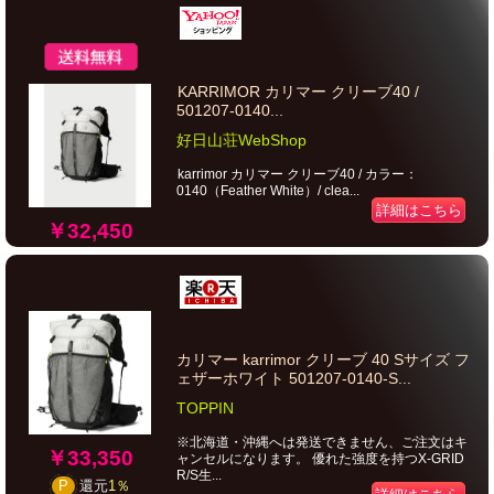
KARRIMOR カリマー クリーブ40 /
501207-0140...
好日山荘WebShop
karrimor カリマー クリーブ40 / カラー：
0140（Feather White）/ clea...
詳細はこちら
￥32,450
カリマー karrimor クリーブ 40 Sサイズ フ
ェザーホワイト 501207-0140-S...
TOPPIN
※北海道・沖縄へは発送できません、ご注文はキ
￥33,350
ャンセルになります。 優れた強度を持つX-GRID
R/S生...
P
還元
1％