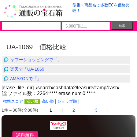
型番・商品名で多数ECを価格比
較！
UA-1069 価格比較
ヤフーショッピングで「」
楽天で「UA-1069」
AMAZONで「」
[erase_file_dir]../search/cashdata2/leasure/camp/cash/
[全ファイル数：2264***** erase num 0 *****
標準スコア
安い順
高い順
ショップ順
1件～30件(全80件)
1
2
3