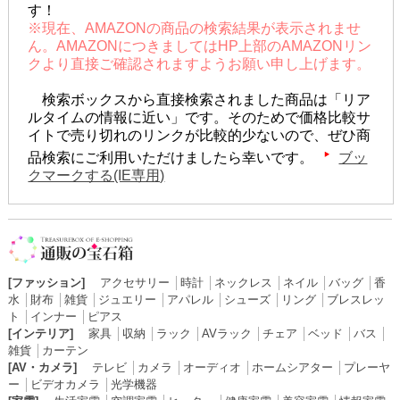
す！
※現在、AMAZONの商品の検索結果が表示されませ
ん。AMAZONにつきましてはHP上部のAMAZONリン
クより直接ご確認されますようお願い申し上げます。
検索ボックスから直接検索されました商品は「リア
ルタイムの情報に近い」です。そのためで価格比較サ
イトで売り切れのリンクが比較的少ないので、ぜひ商
品検索にご利用いただけましたら幸いです。
ブッ
クマークする(IE専用)
[ファッション]
アクセサリー
│
時計
│
ネックレス
│
ネイル
│
バッグ
│
香
水
│
財布
│
雑貨
│
ジュエリー
│
アパレル
│
シューズ
│
リング
│
ブレスレッ
ト
│
インナー
│
ピアス
[インテリア]
家具
│
収納
│
ラック
│
AVラック
│
チェア
│
ベッド
│
バス
│
雑貨
│
カーテン
[AV・カメラ]
テレビ
│
カメラ
│
オーディオ
│
ホームシアター
│
プレーヤ
ー
│
ビデオカメラ
│
光学機器