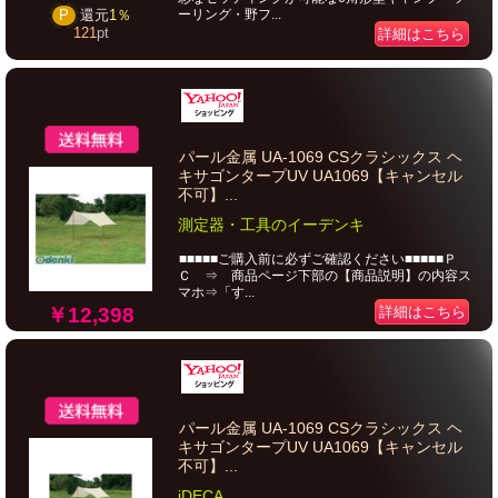
ーリング・野フ...
P
還元
1％
121
pt
詳細はこちら
パール金属 UA-1069 CSクラシックス ヘ
キサゴンタープUV UA1069【キャンセル
不可】...
測定器・工具のイーデンキ
■■■■■ご購入前に必ずご確認ください■■■■■Ｐ
Ｃ ⇒ 商品ページ下部の【商品説明】の内容ス
マホ⇒「す...
￥12,398
詳細はこちら
パール金属 UA-1069 CSクラシックス ヘ
キサゴンタープUV UA1069【キャンセル
不可】...
iDECA