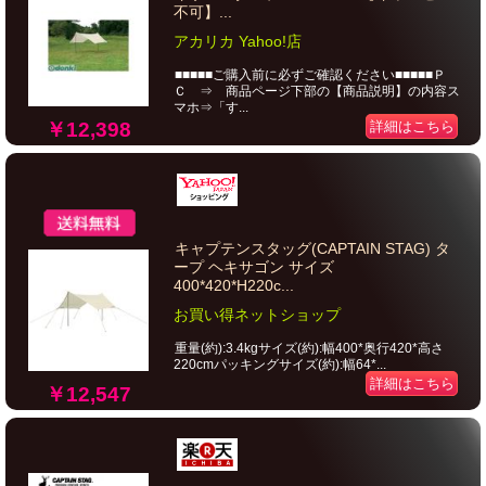
不可】...
アカリカ Yahoo!店
■■■■■ご購入前に必ずご確認ください■■■■■Ｐ
Ｃ ⇒ 商品ページ下部の【商品説明】の内容ス
マホ⇒「す...
￥12,398
詳細はこちら
キャプテンスタッグ(CAPTAIN STAG) タ
ープ ヘキサゴン サイズ
400*420*H220c...
お買い得ネットショップ
重量(約):3.4kgサイズ(約):幅400*奥行420*高さ
220cmパッキングサイズ(約):幅64*...
詳細はこちら
￥12,547