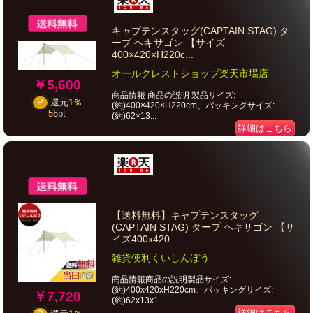
キャプテンスタッグ(CAPTAIN STAG) タ
ープ ヘキサゴン 【サイズ
400×420×H220c...
オールクレストショップ楽天市場店
￥5,600
商品情報 商品の説明 製品サイズ:
P
還元
1％
(約)400×420×H220cm、パッキングサイズ:
56
pt
(約)62×13...
詳細はこちら
【送料無料】キャプテンスタッグ
(CAPTAIN STAG) タープ ヘキサゴン 【サ
イズ400x420...
雑貨便利くいしんぼう
商品情報商品の説明製品サイズ:
(約)400x420xH220cm、パッキングサイズ:
￥7,720
(約)62x13x1...
詳細はこちら