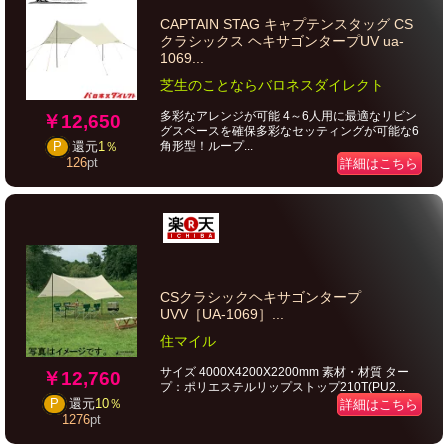
CAPTAIN STAG キャプテンスタッグ CS
クラシックス ヘキサゴンタープUV ua-
1069...
芝生のことならバロネスダイレクト
多彩なアレンジが可能 4～6人用に最適なリビン
￥12,650
グスペースを確保多彩なセッティングが可能な6
角形型！ループ...
P
還元
1％
126
pt
詳細はこちら
CSクラシックヘキサゴンタープ
UVV［UA-1069］...
住マイル
サイズ 4000X4200X2200mm 素材・材質 ター
￥12,760
プ：ポリエステルリップストップ210T(PU2...
P
還元
10％
詳細はこちら
1276
pt