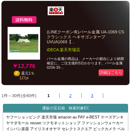
(LINEクーポン有)パール金属 UA-1069 CS
クラシックス ヘキサゴンタープ
UVUA1069【...
iDECA 楽天市場店
パール金属の商品は、メーカーの都合により納期
確定に、ご注文後約5日かかります。パール金属
￥12,776
0256-35-...
詳細はこちら
P
還元
1％
127
pt
1件～30件(全80件)
1
2
3
通販の宝石箱 検索対象EC
ヤフーショッピング 楽天市場 amazon au PAY e-BEST ケーズデンキ
ヤマダモール nissen ツクモネットショップ ファッションウォーカー
イシバシ楽器 アイリスオオヤマ セレクトスクエア ビックカメラ ベル